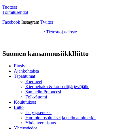
Tuotteet
Toimitusehdot
Facebook
Instagram
Twitter
Hosting by Sivustamo
/
Tietosuojaseloste
Suomen kansanmusiikkIliitto
Etusivu
Ajankohtaista
Tapahtumat
Kiertueet
Kiertuehaku & konserttijärjestäjälle
Samuelin Poloneesi
Folk-Suomi
Koulutukset
Liitto
Liity jäseneksi
Huomionosoitukset ja pelimannimerkit
Yhdenvertaisuus
Yhteystiedot