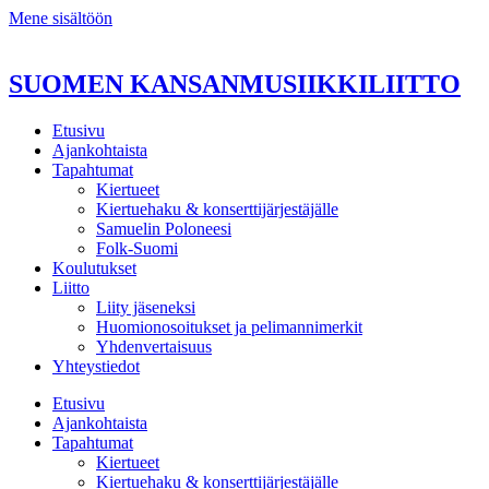
Mene sisältöön
SUOMEN KANSANMUSIIKKILIITTO
Etusivu
Ajankohtaista
Tapahtumat
Kiertueet
Kiertuehaku & konserttijärjestäjälle
Samuelin Poloneesi
Folk-Suomi
Koulutukset
Liitto
Liity jäseneksi
Huomionosoitukset ja pelimannimerkit
Yhdenvertaisuus
Yhteystiedot
Etusivu
Ajankohtaista
Tapahtumat
Kiertueet
Kiertuehaku & konserttijärjestäjälle