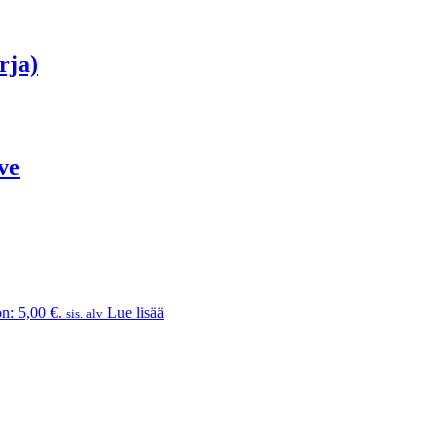
rja)
ve
n: 5,00 €.
Lue lisää
sis. alv