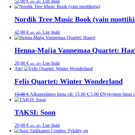
52,00
€
Lue lisää
sis. alv
Nordik Tree Music Book (vain nuottiki
42,00
€
Lue lisää
sis. alv
Henna-Maija Vannemaa Quartet: Haa
20,00
€
Lue lisää
sis. alv
Ale!
Felis Quartet: Winter Wonderland
15,00
€
Alkuperäinen hinta oli: 15,00 €.
5,00
€
Nykyinen hinta o
TAKSI: Soon
20,00
€
Lue lisää
sis. alv