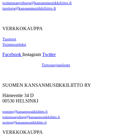
toiminnanjohtaja@kansanmusiikkiliitto.fi
tuottaja@kansanmusiikkiliitto.fi
VERKKOKAUPPA
Tuotteet
Toimitusehdot
Facebook
Instagram
Twitter
Hosting by Sivustamo
/
Tietosuojaseloste
SUOMEN KANSANMUSIIKKILIITTO RY
Hämeentie 34 D
00530 HELSINKI
toimisto@kansanmusiikkiliitto.fi
toiminnanjohtaja@kansanmusiikkiliitto.fi
tuottaja@kansanmusiikkiliitto.fi
VERKKOKAUPPA