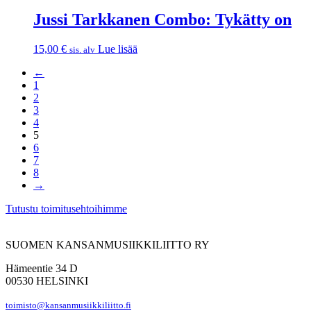
Jussi Tarkkanen Combo: Tykätty on
15,00
€
Lue lisää
sis. alv
←
1
2
3
4
5
6
7
8
→
Tutustu toimitusehtoihimme
SUOMEN KANSANMUSIIKKILIITTO RY
Hämeentie 34 D
00530 HELSINKI
toimisto@kansanmusiikkiliitto.fi