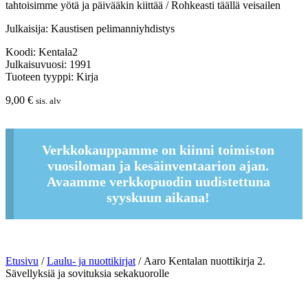
tahtoisimme yötä ja päivääkin kiittää / Rohkeasti täällä veisailen
Julkaisija: Kaustisen pelimanniyhdistys
Koodi: Kentala2
Julkaisuvuosi: 1991
Tuoteen tyyppi: Kirja
9,00
€
sis. alv
Verkkokauppamme on kiinni toimiston
vuosiloman ja kesäinventaarion ajan.
Avaamme verkkopuodin uudistettuna
syyskuun aikana!
Etusivu
/
Laulu- ja nuottikirjat
/ Aaro Kentalan nuottikirja 2.
Sävellyksiä ja sovituksia sekakuorolle