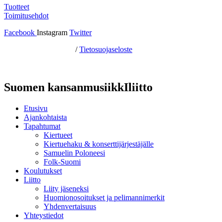
Tuotteet
Toimitusehdot
Facebook
Instagram
Twitter
Hosting by Sivustamo
/
Tietosuojaseloste
Suomen kansanmusiikkIliitto
Etusivu
Ajankohtaista
Tapahtumat
Kiertueet
Kiertuehaku & konserttijärjestäjälle
Samuelin Poloneesi
Folk-Suomi
Koulutukset
Liitto
Liity jäseneksi
Huomionosoitukset ja pelimannimerkit
Yhdenvertaisuus
Yhteystiedot