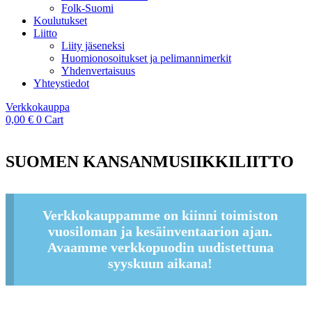
Folk-Suomi
Koulutukset
Liitto
Liity jäseneksi
Huomionosoitukset ja pelimannimerkit
Yhdenvertaisuus
Yhteystiedot
Verkkokauppa
0,00
€
0
Cart
SUOMEN KANSANMUSIIKKILIITTO
Verkkokauppamme on kiinni toimiston
vuosiloman ja kesäinventaarion ajan.
Avaamme verkkopuodin uudistettuna
syyskuun aikana!