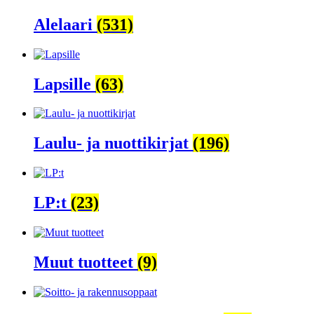
Alelaari
(531)
Lapsille
(63)
Laulu- ja nuottikirjat
(196)
LP:t
(23)
Muut tuotteet
(9)