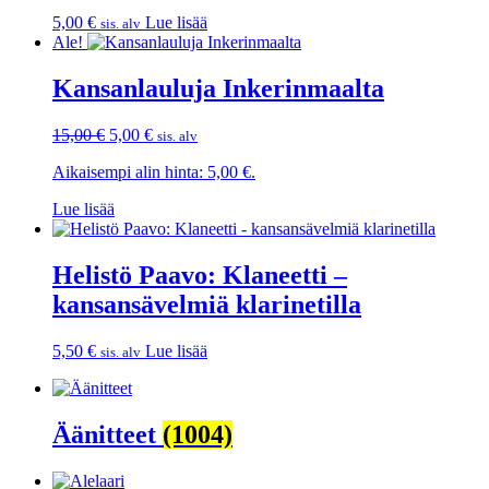
5,00
€
Lue lisää
sis. alv
Ale!
Kansanlauluja Inkerinmaalta
Alkuperäinen
Nykyinen
15,00
€
5,00
€
sis. alv
hinta
hinta
Aikaisempi alin hinta:
5,00
€
.
oli:
on:
15,00 €.
5,00 €.
Lue lisää
Helistö Paavo: Klaneetti –
kansansävelmiä klarinetilla
5,50
€
Lue lisää
sis. alv
Äänitteet
(1004)