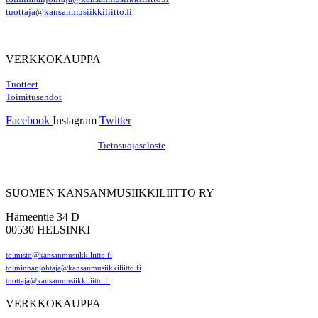
tuottaja@kansanmusiikkiliitto.fi
VERKKOKAUPPA
Tuotteet
Toimitusehdot
Facebook
Instagram
Twitter
Hosting by Sivustamo
/
Tietosuojaseloste
SUOMEN KANSANMUSIIKKILIITTO RY
Hämeentie 34 D
00530 HELSINKI
toimisto@kansanmusiikkiliitto.fi
toiminnanjohtaja@kansanmusiikkiliitto.fi
tuottaja@kansanmusiikkiliitto.fi
VERKKOKAUPPA