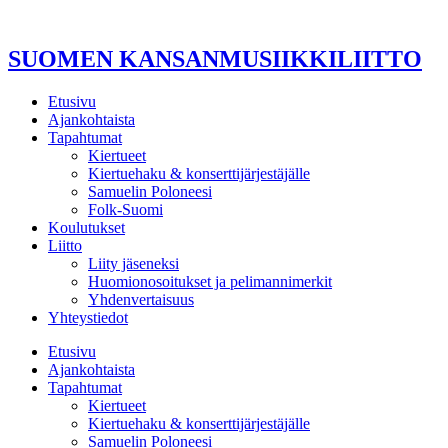
Mene
sisältöön
SUOMEN KANSANMUSIIKKILIITTO
Etusivu
Ajankohtaista
Tapahtumat
Kiertueet
Kiertuehaku & konserttijärjestäjälle
Samuelin Poloneesi
Folk-Suomi
Koulutukset
Liitto
Liity jäseneksi
Huomionosoitukset ja pelimannimerkit
Yhdenvertaisuus
Yhteystiedot
Etusivu
Ajankohtaista
Tapahtumat
Kiertueet
Kiertuehaku & konserttijärjestäjälle
Samuelin Poloneesi