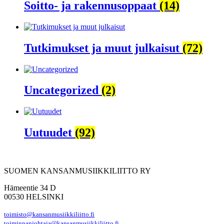
Soitto- ja rakennusoppaat
(14)
Tutkimukset ja muut julkaisut
(72)
Uncategorized
(2)
Uutuudet
(92)
SUOMEN KANSANMUSIIKKILIITTO RY
Hämeentie 34 D
00530 HELSINKI
toimisto@kansanmusiikkiliitto.fi
toiminnanjohtaja@kansanmusiikkiliitto.fi