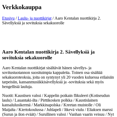
Verkkokauppa
Etusivu
/
Laulu- ja nuottikirjat
/ Aaro Kentalan nuottikirja 2.
Sävellyksiä ja sovituksia sekakuorolle
Aaro Kentalan nuottikirja 2. Sävellyksiä ja
sovituksia sekakuorolle
Aaro Kentalan nuottikirjat sisältävät hänen sävellys- ja
sovitustuotannon suosituimpia kappaleita. Toinen osa sisältää
sekakuoroteoksia, joita on syntynyt yli 20 vuoden kuluessa erilaisiin
tarpeisiin, kansanmusiikkisävellyksiä ja -sovituksia sekä myös
hengellisiä lauluja.
Nuotit: Kaustisen valssi / Kappelin poikain flikuleeri (Kotiseudun
laulu) / Lauantaki-ilta / Pirttikosken polkka / Kaustislainen
kansalulusikermä / Markkinapolska / Kreetan muistolle / Oli
Maijalta / Kiertokoulussa / Juhlapeli / Itkevä viulu / Eliaksen marssi
(Surun ja ilon eväät) / Surullinen valssi / Vanhan vaarin veisuu / Nyt