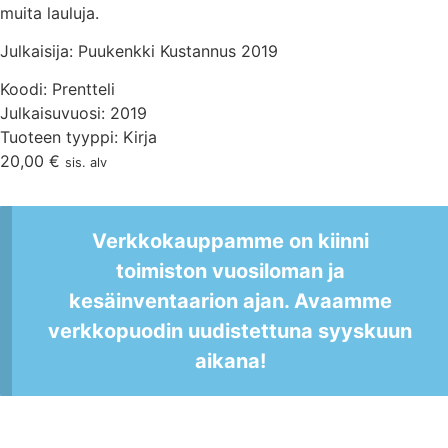
muita lauluja.
Julkaisija: Puukenkki Kustannus 2019
Koodi: Prentteli
Julkaisuvuosi: 2019
Tuoteen tyyppi: Kirja
20,00
€
sis. alv
Verkkokauppamme on kiinni
toimiston vuosiloman ja
kesäinventaarion ajan. Avaamme
verkkopuodin uudistettuna syyskuun
aikana!