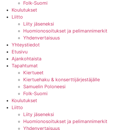
Folk-Suomi
Koulutukset
Liitto
Liity jäseneksi
Huomionosoitukset ja pelimannimerkit
Yhdenvertaisuus
Yhteystiedot
Etusivu
Ajankohtaista
Tapahtumat
Kiertueet
Kiertuehaku & konserttijärjestäjälle
Samuelin Poloneesi
Folk-Suomi
Koulutukset
Liitto
Liity jäseneksi
Huomionosoitukset ja pelimannimerkit
Yhdenvertaisuus