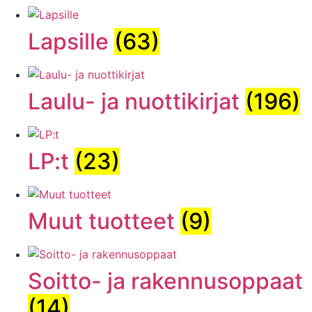
Lapsille
(63)
Laulu- ja nuottikirjat
(196)
LP:t
(23)
Muut tuotteet
(9)
Soitto- ja rakennusoppaat
(14)