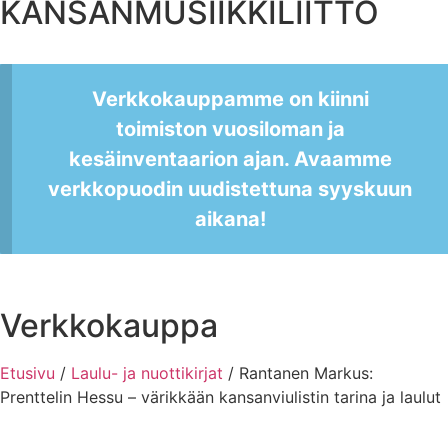
KANSANMUSIIKKILIITTO
Verkkokauppamme on kiinni
toimiston vuosiloman ja
kesäinventaarion ajan. Avaamme
verkkopuodin uudistettuna syyskuun
aikana!
Verkkokauppa
Etusivu
/
Laulu- ja nuottikirjat
/ Rantanen Markus:
Prenttelin Hessu – värikkään kansanviulistin tarina ja laulut