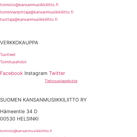
toimisto@kansanmusiikkiliitto.fi
toiminnanjohtaja@kansanmusiikkiliitto.fi
tuottaja@kansanmusiikkiliitto.fi
VERKKOKAUPPA
Tuotteet
Toimitusehdot
Facebook
Instagram
Twitter
Hosting by Sivustamo
/
Tietosuojaseloste
SUOMEN KANSANMUSIIKKILIITTO RY
Hämeentie 34 D
00530 HELSINKI
toimisto@kansanmusiikkiliitto.fi