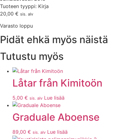
Tuoteen tyyppi: Kirja
20,00
€
sis. alv
Varasto loppu
Pidät ehkä myös näistä
Tutustu myös
Låtar från Kimitoön
5,00
€
Lue lisää
sis. alv
Graduale Aboense
89,00
€
Lue lisää
sis. alv