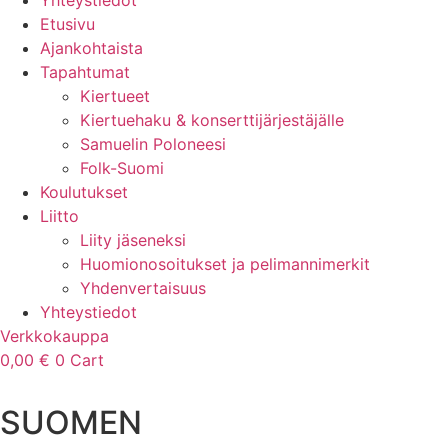
Yhteystiedot
Etusivu
Ajankohtaista
Tapahtumat
Kiertueet
Kiertuehaku & konserttijärjestäjälle
Samuelin Poloneesi
Folk-Suomi
Koulutukset
Liitto
Liity jäseneksi
Huomionosoitukset ja pelimannimerkit
Yhdenvertaisuus
Yhteystiedot
Verkkokauppa
0,00
€
0
Cart
SUOMEN