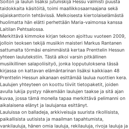
Soiton ja laulun lisäksi jutuniskijä Hessu valmisti puusta
taidokkaita käsitöitä, toimi maallikkosaarnaajana sekä
sijaiskanttorin tehtävissä. Melkoisesta kiertolaiselämästä
huolimatta hän elätti perhettään Maria-vaimonsa kanssa
Laitilan Pehtsalossa.
Merkittävä kimmoke kirjan tekoon ajoittuu vuoteen 2009,
jolloin teoksen tekijä musiikin maisteri Markus Rantanen
sattumalta törmäsi ensimmäistä kertaa Prenttelin Hessun
yhteen laulutekstiin. Tästä alkoi varsin pitkällinen
musiikillinen salapoliisityö, jonka lopputuloksena tässä
kirjassa on kattavan elämäntarinan lisäksi kaikkiaan 48
Prenttelin Hessun aikanaan esittämää laulua nuottien kera.
Laulujen yhteyteen on koottu tiiviit tietopaketit, joiden
avulla lukija pystyy näkemään laulujen taakse ja sitä ajan
kuvaa, jossa tämä monella tapaa merkittävä pelimanni on
aikalaisena elänyt ja laulujansa esittänyt.
Lauluissa on balladeja, arkkiveisuja suurista rikollisista,
paikallisista uutisista ja maailman tapahtumista,
vankilauluja, hänen omia lauluja, rekilauluja, rivoja lauluja ja