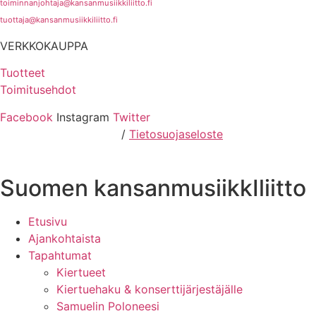
toiminnanjohtaja@kansanmusiikkiliitto.fi
tuottaja@kansanmusiikkiliitto.fi
VERKKOKAUPPA
Tuotteet
Toimitusehdot
Facebook
Instagram
Twitter
Hosting by Sivustamo
/
Tietosuojaseloste
Suomen kansanmusiikkIliitto
Etusivu
Ajankohtaista
Tapahtumat
Kiertueet
Kiertuehaku & konserttijärjestäjälle
Samuelin Poloneesi