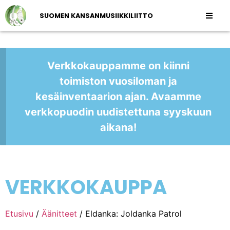
SUOMEN KANSANMUSIIKKILIITTO
Verkkokauppamme on kiinni
toimiston vuosiloman ja
kesäinventaarion ajan. Avaamme
verkkopuodin uudistettuna syyskuun
aikana!
VERKKOKAUPPA
Etusivu
/
Äänitteet
/ Eldanka: Joldanka Patrol