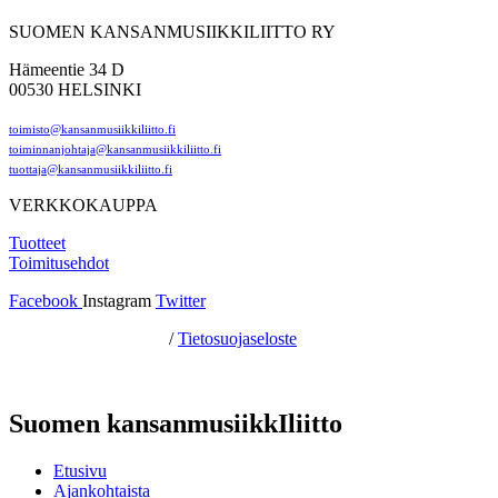
SUOMEN KANSANMUSIIKKILIITTO RY
Hämeentie 34 D
00530 HELSINKI
toimisto@kansanmusiikkiliitto.fi
toiminnanjohtaja@kansanmusiikkiliitto.fi
tuottaja@kansanmusiikkiliitto.fi
VERKKOKAUPPA
Tuotteet
Toimitusehdot
Facebook
Instagram
Twitter
Hosting by Sivustamo
/
Tietosuojaseloste
Suomen kansanmusiikkIliitto
Etusivu
Ajankohtaista