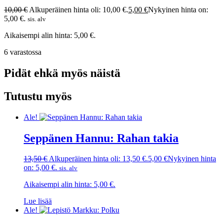
10,00
€
Alkuperäinen hinta oli: 10,00 €.
5,00
€
Nykyinen hinta on:
5,00 €.
sis. alv
Aikaisempi alin hinta:
5,00
€
.
6 varastossa
Pidät ehkä myös näistä
Tutustu myös
Ale!
Seppänen Hannu: Rahan takia
13,50
€
Alkuperäinen hinta oli: 13,50 €.
5,00
€
Nykyinen hinta
on: 5,00 €.
sis. alv
Aikaisempi alin hinta:
5,00
€
.
Lue lisää
Ale!