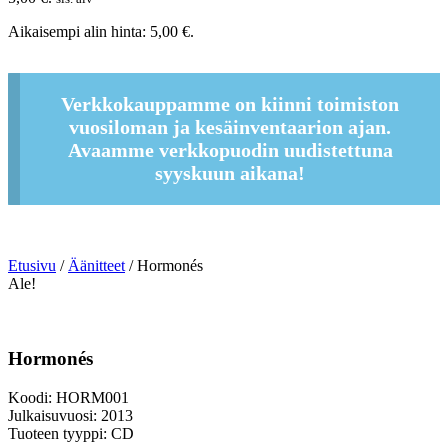
Aikaisempi alin hinta:
5,00
€
.
Verkkokauppamme on kiinni toimiston
vuosiloman ja kesäinventaarion ajan.
Avaamme verkkopuodin uudistettuna
syyskuun aikana!
Etusivu
/
Äänitteet
/ Hormonés
Ale!
Hormonés
Koodi: HORM001
Julkaisuvuosi: 2013
Tuoteen tyyppi: CD