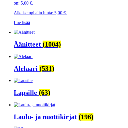
on: 5,00 €.
Aikaisempi alin hinta:
5,00
€
.
Lue lisää
Äänitteet
(1004)
Alelaari
(531)
Lapsille
(63)
Laulu- ja nuottikirjat
(196)