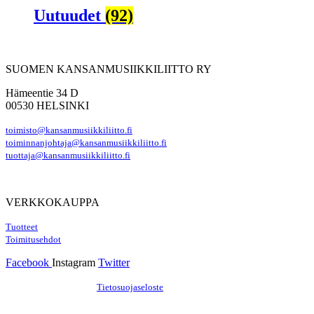
Uutuudet
(92)
SUOMEN KANSANMUSIIKKILIITTO RY
Hämeentie 34 D
00530 HELSINKI
toimisto@kansanmusiikkiliitto.fi
toiminnanjohtaja@kansanmusiikkiliitto.fi
tuottaja@kansanmusiikkiliitto.fi
VERKKOKAUPPA
Tuotteet
Toimitusehdot
Facebook
Instagram
Twitter
Hosting by Sivustamo
/
Tietosuojaseloste