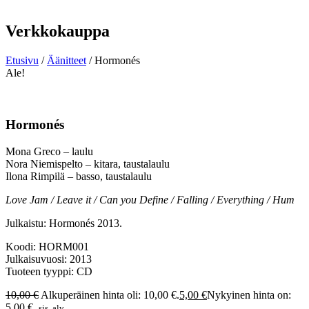
Verkkokauppa
Etusivu
/
Äänitteet
/ Hormonés
Ale!
Hormonés
Mona Greco – laulu
Nora Niemispelto – kitara, taustalaulu
Ilona Rimpilä – basso, taustalaulu
Love Jam / Leave it / Can you Define / Falling / Everything / Hum
Julkaistu: Hormonés 2013.
Koodi: HORM001
Julkaisuvuosi: 2013
Tuoteen tyyppi: CD
10,00
€
Alkuperäinen hinta oli: 10,00 €.
5,00
€
Nykyinen hinta on:
5,00 €.
sis. alv