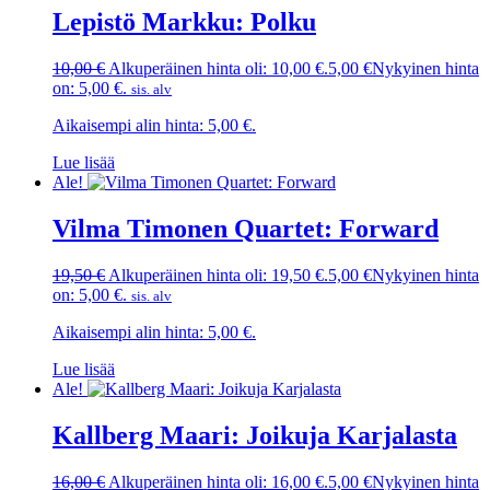
Lepistö Markku: Polku
10,00
€
Alkuperäinen hinta oli: 10,00 €.
5,00
€
Nykyinen hinta
on: 5,00 €.
sis. alv
Aikaisempi alin hinta:
5,00
€
.
Lue lisää
Ale!
Vilma Timonen Quartet: Forward
19,50
€
Alkuperäinen hinta oli: 19,50 €.
5,00
€
Nykyinen hinta
on: 5,00 €.
sis. alv
Aikaisempi alin hinta:
5,00
€
.
Lue lisää
Ale!
Kallberg Maari: Joikuja Karjalasta
16,00
€
Alkuperäinen hinta oli: 16,00 €.
5,00
€
Nykyinen hinta