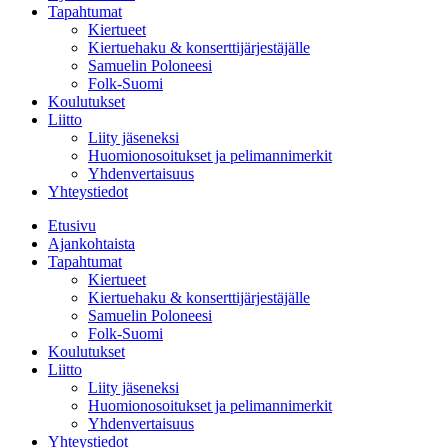
Tapahtumat
Kiertueet
Kiertuehaku & konserttijärjestäjälle
Samuelin Poloneesi
Folk-Suomi
Koulutukset
Liitto
Liity jäseneksi
Huomionosoitukset ja pelimannimerkit
Yhdenvertaisuus
Yhteystiedot
Etusivu
Ajankohtaista
Tapahtumat
Kiertueet
Kiertuehaku & konserttijärjestäjälle
Samuelin Poloneesi
Folk-Suomi
Koulutukset
Liitto
Liity jäseneksi
Huomionosoitukset ja pelimannimerkit
Yhdenvertaisuus
Yhteystiedot