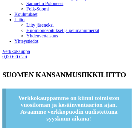
Samuelin Poloneesi
Folk-Suomi
Koulutukset
Liitto
Liity jäseneksi
Huomionosoitukset ja pelimannimerkit
Yhdenvertaisuus
Yhteystiedot
Verkkokauppa
0,00
€
0
Cart
SUOMEN KANSANMUSIIKKILIITTO
Verkkokauppamme on kiinni toimiston
vuosiloman ja kesäinventaarion ajan.
Avaamme verkkopuodin uudistettuna
syyskuun aikana!