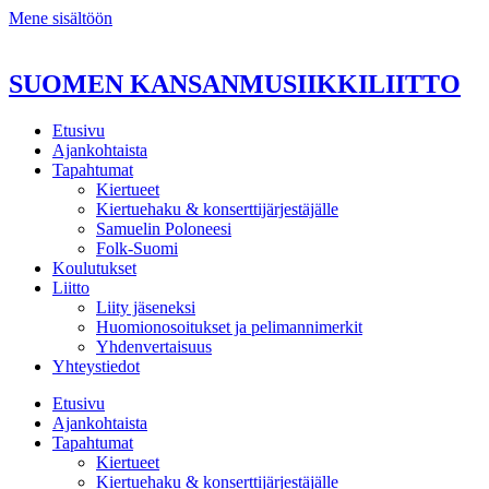
Mene sisältöön
SUOMEN KANSANMUSIIKKILIITTO
Etusivu
Ajankohtaista
Tapahtumat
Kiertueet
Kiertuehaku & konserttijärjestäjälle
Samuelin Poloneesi
Folk-Suomi
Koulutukset
Liitto
Liity jäseneksi
Huomionosoitukset ja pelimannimerkit
Yhdenvertaisuus
Yhteystiedot
Etusivu
Ajankohtaista
Tapahtumat
Kiertueet
Kiertuehaku & konserttijärjestäjälle