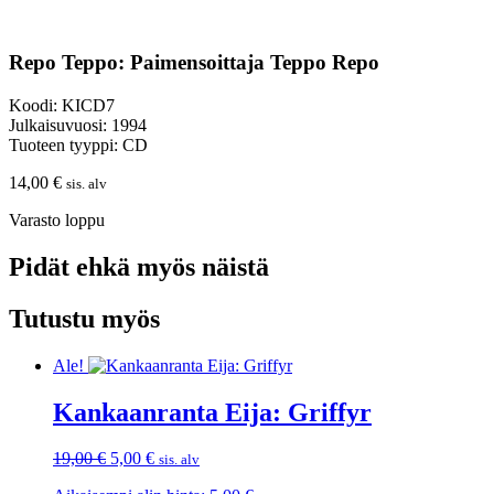
Repo Teppo: Paimensoittaja Teppo Repo
Koodi: KICD7
Julkaisuvuosi: 1994
Tuoteen tyyppi: CD
14,00
€
sis. alv
Varasto loppu
Pidät ehkä myös näistä
Tutustu myös
Ale!
Kankaanranta Eija: Griffyr
Alkuperäinen
Nykyinen
19,00
€
5,00
€
sis. alv
hinta
hinta