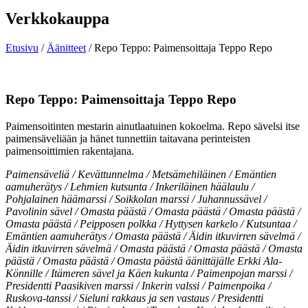
Verkkokauppa
Etusivu
/
Äänitteet
/ Repo Teppo: Paimensoittaja Teppo Repo
Repo Teppo: Paimensoittaja Teppo Repo
Paimensoitinten mestarin ainutlaatuinen kokoelma. Repo sävelsi itse
paimensäveliään ja hänet tunnettiin taitavana perinteisten
paimensoittimien rakentajana.
Paimensäveliä / Kevättunnelma / Metsämehiläinen / Emäntien
aamuherätys / Lehmien kutsunta / Inkeriläinen häälaulu /
Pohjalainen häämarssi / Soikkolan marssi / Juhannussävel /
Pavolinin sävel / Omasta päästä / Omasta päästä / Omasta päästä /
Omasta päästä / Peipposen polkka / Hyttysen karkelo / Kutsuntaa /
Emäntien aamuherätys / Omasta päästä / Äidin itkuvirren sävelmä /
Äidin itkuvirren sävelmä / Omasta päästä / Omasta päästä / Omasta
päästä / Omasta päästä / Omasta päästä äänittäjälle Erkki Ala-
Könnille / Itämeren sävel ja Käen kukunta / Paimenpojan marssi /
Presidentti Paasikiven marssi / Inkerin valssi / Paimenpoika /
Ruskova-tanssi / Sieluni rakkaus ja sen vastaus / Presidentti