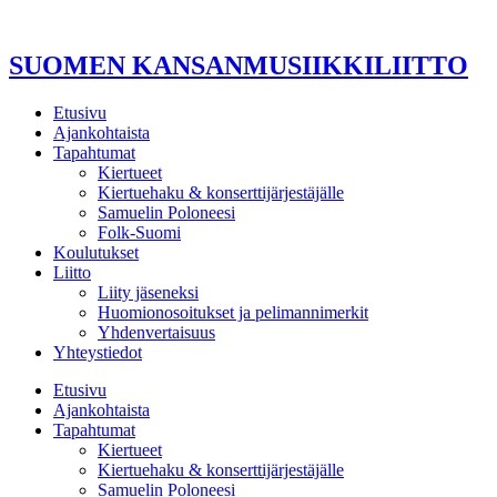
Mene
sisältöön
SUOMEN KANSANMUSIIKKILIITTO
Etusivu
Ajankohtaista
Tapahtumat
Kiertueet
Kiertuehaku & konserttijärjestäjälle
Samuelin Poloneesi
Folk-Suomi
Koulutukset
Liitto
Liity jäseneksi
Huomionosoitukset ja pelimannimerkit
Yhdenvertaisuus
Yhteystiedot
Etusivu
Ajankohtaista
Tapahtumat
Kiertueet
Kiertuehaku & konserttijärjestäjälle
Samuelin Poloneesi