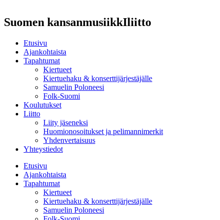
Suomen kansanmusiikkIliitto
Etusivu
Ajankohtaista
Tapahtumat
Kiertueet
Kiertuehaku & konserttijärjestäjälle
Samuelin Poloneesi
Folk-Suomi
Koulutukset
Liitto
Liity jäseneksi
Huomionosoitukset ja pelimannimerkit
Yhdenvertaisuus
Yhteystiedot
Etusivu
Ajankohtaista
Tapahtumat
Kiertueet
Kiertuehaku & konserttijärjestäjälle
Samuelin Poloneesi
Folk-Suomi