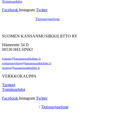
Toimitusehdot
Facebook
Instagram
Twitter
Hosting by Sivustamo
/
Tietosuojaseloste
SUOMEN KANSANMUSIIKKILIITTO RY
Hämeentie 34 D
00530 HELSINKI
toimisto@kansanmusiikkiliitto.fi
toiminnanjohtaja@kansanmusiikkiliitto.fi
tuottaja@kansanmusiikkiliitto.fi
VERKKOKAUPPA
Tuotteet
Toimitusehdot
Facebook
Instagram
Twitter
Hosting by Sivustamo
/
Tietosuojaseloste