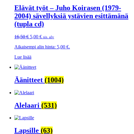
Elävät työt – Juho Koirasen (1979-
2004) sävellyksiä ystävien esittämänä
(tupla cd)
Alkuperäinen
Nykyinen
16,50
€
5,00
€
sis. alv
hinta
hinta
Aikaisempi alin hinta:
5,00
€
.
oli:
on:
16,50 €.
5,00 €.
Lue lisää
Äänitteet
(1004)
Alelaari
(531)
Lapsille
(63)