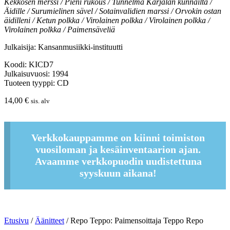
Kekkosen merssi / Pieni rukous / Tunnelma Karjalan kunnailta /
Äidille / Surumielinen sävel / Sotainvalidien marssi / Orvokin ostan
äidilleni / Ketun polkka / Virolainen polkka / Virolainen polkka /
Virolainen polkka / Paimensäveliä
Julkaisija: Kansanmusiikki-instituutti
Koodi: KICD7
Julkaisuvuosi: 1994
Tuoteen tyyppi: CD
14,00
€
sis. alv
Verkkokauppamme on kiinni toimiston
vuosiloman ja kesäinventaarion ajan.
Avaamme verkkopuodin uudistettuna
syyskuun aikana!
Etusivu
/
Äänitteet
/ Repo Teppo: Paimensoittaja Teppo Repo