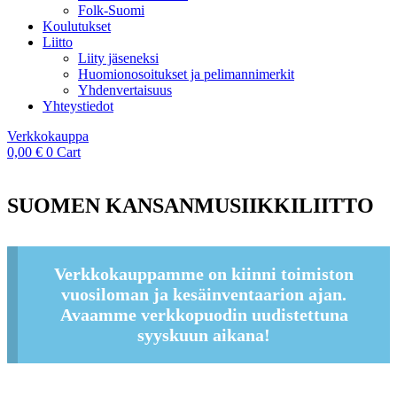
Folk-Suomi
Koulutukset
Liitto
Liity jäseneksi
Huomionosoitukset ja pelimannimerkit
Yhdenvertaisuus
Yhteystiedot
Verkkokauppa
0,00
€
0
Cart
SUOMEN KANSANMUSIIKKILIITTO
Verkkokauppamme on kiinni toimiston
vuosiloman ja kesäinventaarion ajan.
Avaamme verkkopuodin uudistettuna
syyskuun aikana!