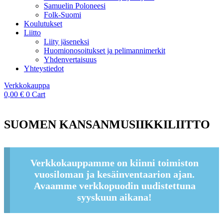
Samuelin Poloneesi
Folk-Suomi
Koulutukset
Liitto
Liity jäseneksi
Huomionosoitukset ja pelimannimerkit
Yhdenvertaisuus
Yhteystiedot
Verkkokauppa
0,00
€
0
Cart
SUOMEN KANSANMUSIIKKILIITTO
Verkkokauppamme on kiinni toimiston
vuosiloman ja kesäinventaarion ajan.
Avaamme verkkopuodin uudistettuna
syyskuun aikana!