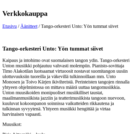
Verkkokauppa
Etusivu
/
Äänitteet
/ Tango-orkesteri Unto: Yön tummat siivet
Tango-orkesteri Unto: Yön tummat siivet
Kaipaus ja intohimo ovat suomalaisen tangon ydin. Tango-orkesteri
Unton musiikki pohjautuu vahvasti molempiin. Pianisto-sovittaja
Timo Alakotilan luotsaamat virtuoosit nostavat suomitangon uusiin
ulottuvuuksiin tuoreilla ja väkevillä tulkinnoillaan mm. Unto
Monosen ja Toivo Kärjen ikivihreistä. Perinteisten tangojen rinnalla
yhtyeen ohjelmistossa on mittava määrä uuttaa tangomusiikkia.
Unton muusikoiden monipuoliset musiikilliset taustat,
maailmanmusiikista jazziin ja teatterimusiikista tangoon nuevoon,
kuuluvat kokoonpanon soinnissa vaikutteiden rikkautena ja
tulkinnan syvyytenä. Yhtyeen musiikki hengittää ja virtaa
harvinaisen vapaasti.
Muusikot: