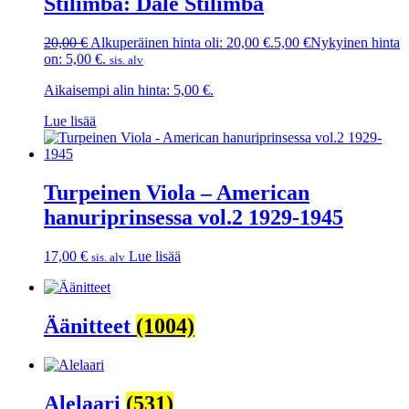
Stilimba: Dale Stilimba
20,00
€
Alkuperäinen hinta oli: 20,00 €.
5,00
€
Nykyinen hinta
on: 5,00 €.
sis. alv
Aikaisempi alin hinta:
5,00
€
.
Lue lisää
Turpeinen Viola – American
hanuriprinsessa vol.2 1929-1945
17,00
€
Lue lisää
sis. alv
Äänitteet
(1004)
Alelaari
(531)