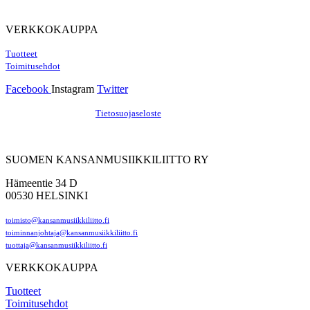
VERKKOKAUPPA
Tuotteet
Toimitusehdot
Facebook
Instagram
Twitter
Hosting by Sivustamo
/
Tietosuojaseloste
SUOMEN KANSANMUSIIKKILIITTO RY
Hämeentie 34 D
00530 HELSINKI
toimisto@kansanmusiikkiliitto.fi
toiminnanjohtaja@kansanmusiikkiliitto.fi
tuottaja@kansanmusiikkiliitto.fi
VERKKOKAUPPA
Tuotteet
Toimitusehdot