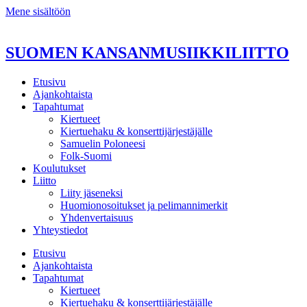
Mene sisältöön
SUOMEN KANSANMUSIIKKILIITTO
Etusivu
Ajankohtaista
Tapahtumat
Kiertueet
Kiertuehaku & konserttijärjestäjälle
Samuelin Poloneesi
Folk-Suomi
Koulutukset
Liitto
Liity jäseneksi
Huomionosoitukset ja pelimannimerkit
Yhdenvertaisuus
Yhteystiedot
Etusivu
Ajankohtaista
Tapahtumat
Kiertueet
Kiertuehaku & konserttijärjestäjälle