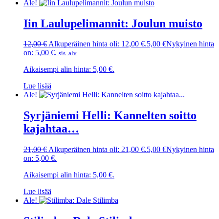
Ale!
Iin Laulupelimannit: Joulun muisto
12,00
€
Alkuperäinen hinta oli: 12,00 €.
5,00
€
Nykyinen hinta
on: 5,00 €.
sis. alv
Aikaisempi alin hinta:
5,00
€
.
Lue lisää
Ale!
Syrjäniemi Helli: Kannelten soitto
kajahtaa…
21,00
€
Alkuperäinen hinta oli: 21,00 €.
5,00
€
Nykyinen hinta
on: 5,00 €.
Aikaisempi alin hinta:
5,00
€
.
Lue lisää
Ale!