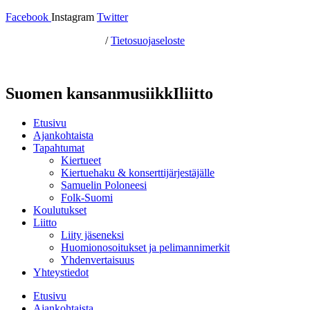
Facebook
Instagram
Twitter
Hosting by Sivustamo
/
Tietosuojaseloste
Suomen kansanmusiikkIliitto
Etusivu
Ajankohtaista
Tapahtumat
Kiertueet
Kiertuehaku & konserttijärjestäjälle
Samuelin Poloneesi
Folk-Suomi
Koulutukset
Liitto
Liity jäseneksi
Huomionosoitukset ja pelimannimerkit
Yhdenvertaisuus
Yhteystiedot
Etusivu
Ajankohtaista