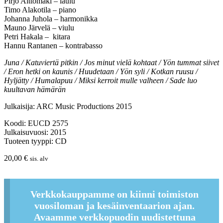
Pirjo Aittomäki – laulu
Timo Alakotila – piano
Johanna Juhola – harmonikka
Mauno Järvelä – viulu
Petri Hakala – kitara
Hannu Rantanen – kontrabasso
Juna / Katuviertä pitkin / Jos minut vielä kohtaat / Yön tummat siivet
/ Eron hetki on kaunis / Huudetaan / Yön syli / Kotkan ruusu /
Hyljätty / Humalapuu / Miksi kerroit mulle valheen / Sade luo
kuultavan hämärän
Julkaisija: ARC Music Productions 2015
Koodi: EUCD 2575
Julkaisuvuosi: 2015
Tuoteen tyyppi: CD
20,00
€
sis. alv
Verkkokauppamme on kiinni toimiston
vuosiloman ja kesäinventaarion ajan.
Avaamme verkkopuodin uudistettuna