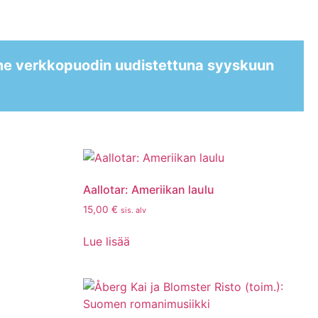
me verkkopuodin uudistettuna syyskuun
Aallotar: Ameriikan laulu
15,00
€
sis. alv
Lue lisää