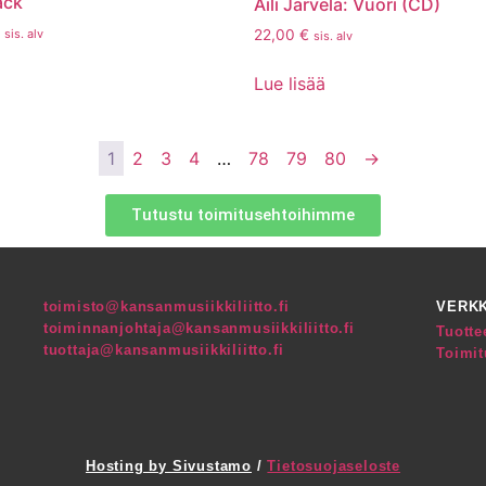
lack
Aili Järvelä: Vuori (CD)
sis. alv
22,00
€
sis. alv
Lue lisää
1
2
3
4
…
78
79
80
→
Tutustu toimitusehtoihimme
toimisto@kansanmusiikkiliitto.fi
VERK
toiminnanjohtaja@kansanmusiikkiliitto.fi
Tuotte
tuottaja@kansanmusiikkiliitto.fi
Toimi
Hosting by Sivustamo
/
Tietosuojaseloste