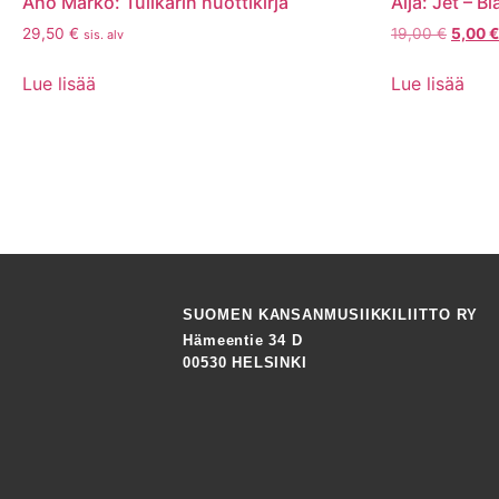
Aho Marko: Tulikarin nuottikirja
Äijä: Jet – B
29,50
€
19,00
€
5,00
€
sis. alv
Lue lisää
Lue lisää
SUOMEN KANSANMUSIIKKILIITTO RY
Hämeentie 34 D
00530 HELSINKI