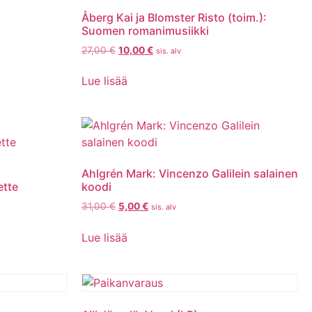
Åberg Kai ja Blomster Risto (toim.):
Suomen romanimusiikki
27,00
€
10,00
€
sis. alv
Lue lisää
Ahlgrén Mark: Vincenzo Galilein salainen
ette
koodi
31,00
€
5,00
€
sis. alv
Lue lisää