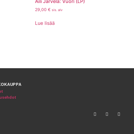
Aili Järvelä: Vuori (LP)
29,00
€
sis. alv
Lue lisää
KOKAUPPA
et
tusehdot