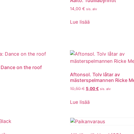
Aalto: Tuulilabyrintit
14,00
€
sis. alv
Lue lisää
 Dance on the roof
Aftonsol. Tolv låtar av
mästerspelmannen Ricke M
10,50
€
5,00
€
sis. alv
Lue lisää