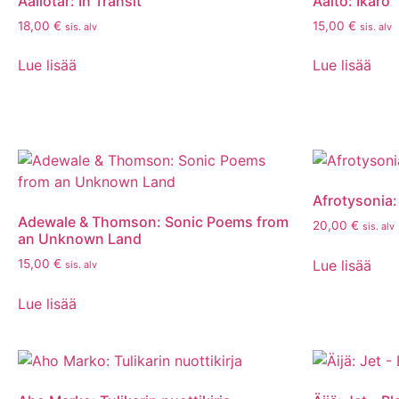
Aallotar: In Transit
Aalto: Ikaro
18,00
€
15,00
€
sis. alv
sis. alv
Lue lisää
Lue lisää
Afrotysonia:
Adewale & Thomson: Sonic Poems from
20,00
€
sis. alv
an Unknown Land
Lue lisää
15,00
€
sis. alv
Lue lisää