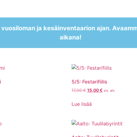
 vuosiloman ja kesäinventaarion ajan. Avaam
aikana!
i
5/5: Festarifiilis
17,00
€
15,00
€
sis. alv
Lue lisää