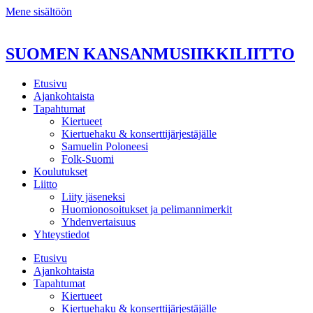
Mene sisältöön
SUOMEN KANSANMUSIIKKILIITTO
Etusivu
Ajankohtaista
Tapahtumat
Kiertueet
Kiertuehaku & konserttijärjestäjälle
Samuelin Poloneesi
Folk-Suomi
Koulutukset
Liitto
Liity jäseneksi
Huomionosoitukset ja pelimannimerkit
Yhdenvertaisuus
Yhteystiedot
Etusivu
Ajankohtaista
Tapahtumat
Kiertueet
Kiertuehaku & konserttijärjestäjälle