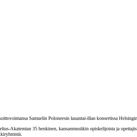
 soittovoimansa Samuelin Poloneesin lauantai-illan konsertissa Helsingi
Sibelius-Akatemian 35 henkinen, kansanmusiikin opiskelijoista ja opetta
kkiryhmistä.