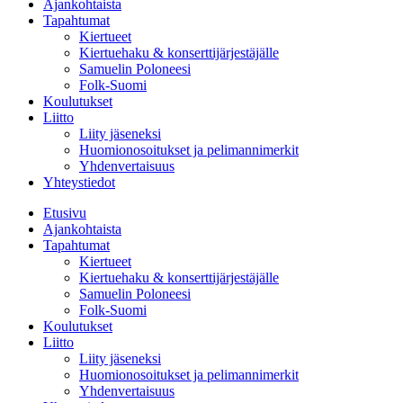
Ajankohtaista
Tapahtumat
Kiertueet
Kiertuehaku & konserttijärjestäjälle
Samuelin Poloneesi
Folk-Suomi
Koulutukset
Liitto
Liity jäseneksi
Huomionosoitukset ja pelimannimerkit
Yhdenvertaisuus
Yhteystiedot
Etusivu
Ajankohtaista
Tapahtumat
Kiertueet
Kiertuehaku & konserttijärjestäjälle
Samuelin Poloneesi
Folk-Suomi
Koulutukset
Liitto
Liity jäseneksi
Huomionosoitukset ja pelimannimerkit
Yhdenvertaisuus