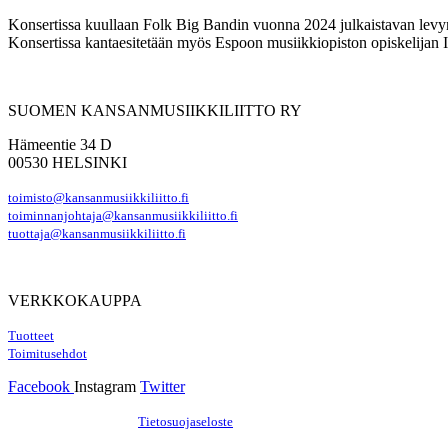
Konsertissa kuullaan Folk Big Bandin vuonna 2024 julkaistavan levy
Konsertissa kantaesitetään myös Espoon musiikkiopiston opiskelijan 
SUOMEN KANSANMUSIIKKILIITTO RY
Hämeentie 34 D
00530 HELSINKI
toimisto@kansanmusiikkiliitto.fi
toiminnanjohtaja@kansanmusiikkiliitto.fi
tuottaja@kansanmusiikkiliitto.fi
VERKKOKAUPPA
Tuotteet
Toimitusehdot
Facebook
Instagram
Twitter
Hosting by Sivustamo
/
Tietosuojaseloste