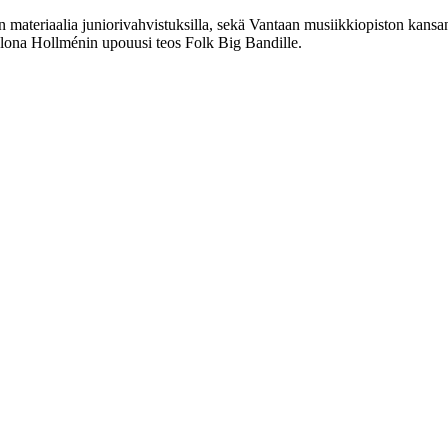
n materiaalia juniorivahvistuksilla, sekä Vantaan musiikkiopiston ka
Ilona Hollménin upouusi teos Folk Big Bandille.