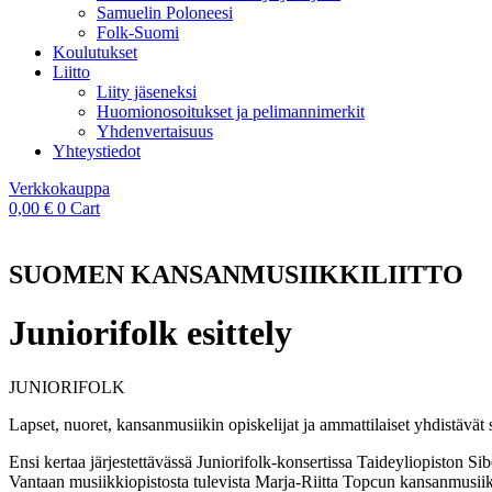
Samuelin Poloneesi
Folk-Suomi
Koulutukset
Liitto
Liity jäseneksi
Huomionosoitukset ja pelimannimerkit
Yhdenvertaisuus
Yhteystiedot
Verkkokauppa
0,00
€
0
Cart
SUOMEN KANSANMUSIIKKILIITTO
Juniorifolk esittely
JUNIORIFOLK
Lapset, nuoret, kansanmusiikin opiskelijat ja ammattilaiset yhdistävät
Ensi kertaa järjestettävässä Juniorifolk-konsertissa Taideyliopiston 
Vantaan musiikkiopistosta tulevista Marja-Riitta Topcun kansanmusii