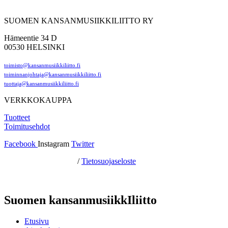
SUOMEN KANSANMUSIIKKILIITTO RY
Hämeentie 34 D
00530 HELSINKI
toimisto@kansanmusiikkiliitto.fi
toiminnanjohtaja@kansanmusiikkiliitto.fi
tuottaja@kansanmusiikkiliitto.fi
VERKKOKAUPPA
Tuotteet
Toimitusehdot
Facebook
Instagram
Twitter
Hosting by Sivustamo
/
Tietosuojaseloste
Suomen kansanmusiikkIliitto
Etusivu