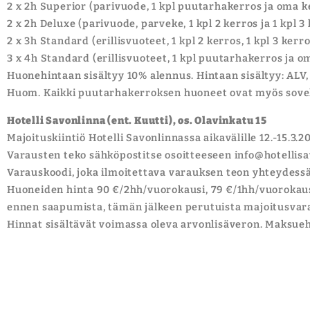
2 x 2h Superior (parivuode, 1 kpl puutarhakerros ja oma kei
2 x 2h Deluxe (parivuode, parveke, 1 kpl 2 kerros ja 1 kpl 3
2 x 3h Standard (erillisvuoteet, 1 kpl 2 kerros, 1 kpl 3 kerr
3 x 4h Standard (erillisvuoteet, 1 kpl puutarhakerros ja om
Huonehintaan sisältyy 10% alennus. Hintaan sisältyy: ALV
Huom. Kaikki puutarhakerroksen huoneet ovat myös sove
Hotelli Savonlinna (ent. Kuutti), os. Olavinkatu 15
Majoituskiintiö Hotelli Savonlinnassa aikavälille 12.-15.3.2
Varausten teko sähköpostitse osoitteeseen info@hotellisa
Varauskoodi, joka ilmoitettava varauksen teon yhteydess
Huoneiden hinta 90 €/2hh/vuorokausi, 79 €/1hh/vuorokausi
ennen saapumista, tämän jälkeen perutuista majoitusvar
Hinnat sisältävät voimassa oleva arvonlisäveron. Maksueht