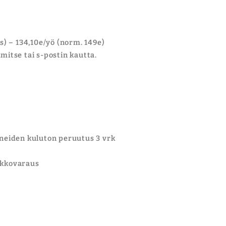
os) – 134,10e/yö (norm. 149e)
itse tai s-postin kautta.
oneiden kuluton peruutus 3 vrk
nakkovaraus