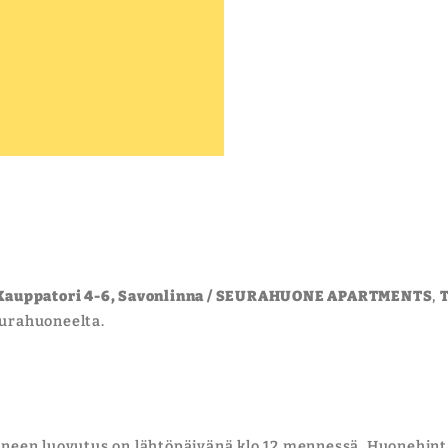
auppatori 4-6, Savonlinna / SEURAHUONE APARTMENTS
,
T
eurahuoneelta.
huoneen luovutus on lähtöpäivänä klo 12 mennessä. Huonehint