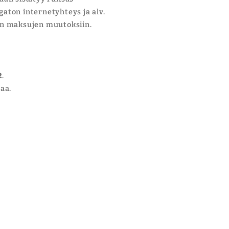
aton internetyhteys ja alv.
en maksujen muutoksiin.
2
.
aa.