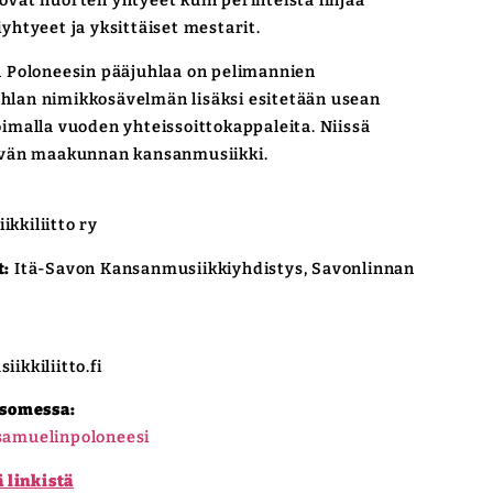
kkovat nuorten yhtyeet kuin perinteistä linjaa
yhtyeet ja yksittäiset mestarit.
 Poloneesin pääjuhlaa on pelimannien
juhlan nimikkosävelmän lisäksi esitetään usean
imalla vuoden yhteissoittokappaleita. Niissä
ävän maakunnan kansanmusiikki.
kiliitto ry
t:
Itä-Savon Kansanmusiikkiyhdistys, Savonlinnan
ikkiliitto.fi
 somessa:
amuelinpoloneesi
 linkistä