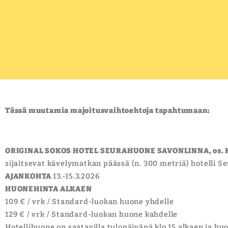
Tässä muutamia majoitusvaihtoehtoja tapahtumaan:
ORIGINAL SOKOS HOTEL SEURAHUONE SAVONLINNA, os. K
sijaitsevat kävelymatkan päässä (n. 300 metriä) hotelli S
AJANKOHTA
13.-15.3.2026
HUONEHINTA ALKAEN
109 € / vrk / Standard-luokan huone yhdelle
129 € / vrk / Standard-luokan huone kahdelle
Hotellihuone on saatavilla tulopäivänä klo 15 alkaen ja 