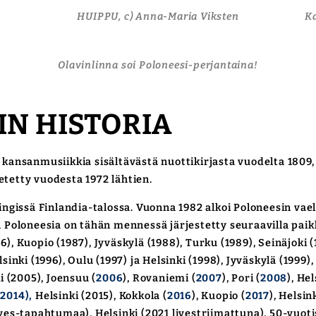
HUIPPU, c) Anna-Maria Viksten
Ka
Olavinlinna soi Poloneesi-perjantaina!
IN HISTORIA
ansanmusiikkia sisältävästä nuottikirjasta vuodelta 1809
etetty vuodesta 1972 lähtien.
gissä Finlandia-talossa. Vuonna 1982 alkoi Poloneesin vael
n Poloneesia on tähän mennessä järjestetty seuraavilla paikk
, Kuopio (1987), Jyväskylä (1988), Turku (1989), Seinäjoki (1
sinki (1996), Oulu (1997) ja Helsinki (1998), Jyväskylä (1999),
i (2005), Joensuu (
2006
), Rovaniemi (
2007
), Pori (
2008
), Hel
(2014),
Helsinki (2015), Kokkola (
2016
), Kuopio (
2017
), Helsink
s-tapahtumaa), Helsinki (2021 livestriimattuna), 50-vuoti