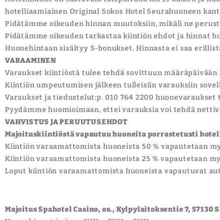
hotelliaamiainen Original Sokos Hotel Seurahuoneen kanta
Pidätämme oikeuden hinnan muutoksiin, mikäli ne perust
Pidätämme oikeuden tarkastaa kiintiön ehdot ja hinnat
Huonehintaan sisältyy S-bonukset. Hinnasta ei saa erillis
VARAAMINEN
Varaukset kiintiöstä tulee tehdä sovittuun määräpäivään
Kiintiön umpeutumisen jälkeen tulleisiin varauksiin sovel
Varaukset ja tiedustelut:p. 010 764 2200 huonevaraukset 
Pyydämme huomioimaan, ettei varauksia voi tehdä nettiv
VAHVISTUS JA PERUUTUSEHDOT
Majoituskiintiöstä vapautuu huoneita porrastetusti hote
Kiintiön varaamattomista huoneista 50 % vapautetaan myy
Kiintiön varaamattomista huoneista 25 % vapautetaan myy
Loput kiintiön varaamattomista huoneista vapautuvat aut
Majoitus Spahotel Casino, os., Kylpylaitoksentie 7, 57130 