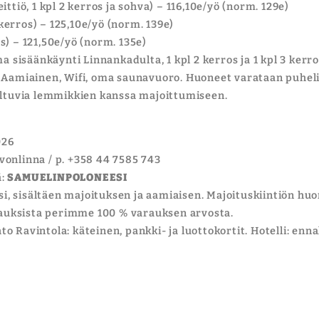
ttiö, 1 kpl 2 kerros ja sohva) – 116,10e/yö (norm. 129e)
 kerros) – 125,10e/yö (norm. 139e)
os) – 121,50e/yö (norm. 135e)
a sisäänkäynti Linnankadulta, 1 kpl 2 kerros ja 1 kpl 3 kerr
, Aamiainen, Wifi, oma saunavuoro. Huoneet varataan puhelim
ltuvia lemmikkien kanssa majoittumiseen.
026
vonlinna / p. +358 44 7585 743
ä:
SAMUELINPOLONEESI
, sisältäen majoituksen ja aamiaisen. Majoituskiintiön hu
auksista perimme 100 % varauksen arvosta.
o Ravintola: käteinen, pankki- ja luottokortit. Hotelli: en