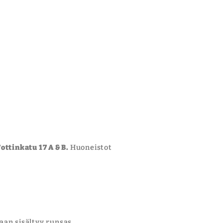
ottinkatu 17 A & B.
Huoneistot
aan sisältyy runsas