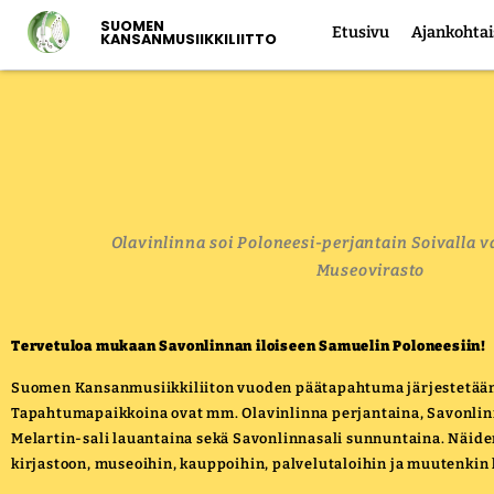
SUOMEN
Etusivu
Ajankohtai
KANSANMUSIIKKILIITTO
Olavinlinna soi Poloneesi-perjantain Soivalla v
Museovirasto
Tervetuloa mukaan Savonlinnan iloiseen Samuelin Poloneesiin!
Suomen Kansanmusiikkiliiton vuoden päätapahtuma järjestetään 
Tapahtumapaikkoina ovat mm. Olavinlinna perjantaina, Savonlinn
Melartin-sali lauantaina sekä Savonlinnasali sunnuntaina. Näide
kirjastoon, museoihin, kauppoihin, palvelutaloihin ja muutenkin 