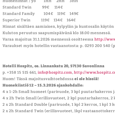
Huonehinnat / yö 1HH 2HH 3HH
Standard Twin 99€ 114€
Standard Family 104€ 119€ 149€
Superior Twin 119€ 134€ 164€
Hinnat sisältäen aamiaisen, kylpylän ja kuntosalin käytön
Kuluton peruutus saapumispäivänä klo 18.00 mennessä.
Varaa majoitus 31.1.2026 mennessä osoitteessa
http://www
Varaukset myös hotellin vastaanotosta: p. 0293 200 540 
Hotelli Hospitz, os. Linnankatu 20, 57130 Savonlinna
p. +358 15 515 661,
info@hospitz.com
,
http://www.hospitz.
Huom! Tässä majoitusvaihtoehdossa
ei ole hissiä!
Huonekiintiö 12 – 15.3.2026 ajankohdalle:
4 x 1-2h Small huoneet (parivuode, 3 kpl puutarhakerros ja
4 x 2h Twin Small (erillisvuoteet, 2 kpl puutarhakerros, 2 
2 x 2h Standard Double (parivuode, 1 kpl 2 kerros, 1 kpl 3 
2 x 2h Standard Twin (erillisvuoteet, 1kpl vastaanottokerro