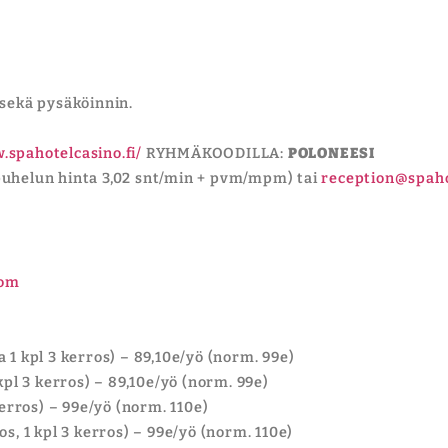
 sekä pysäköinnin.
.spahotelcasino.fi/
RYHMÄKOODILLA:
POLONEESI
(puhelun hinta 3,02 snt/min + pvm/mpm) tai
reception@spaho
com
 1 kpl 3 kerros) – 89,10e/yö (norm. 99e)
kpl 3 kerros) – 89,10e/yö (norm. 99e)
kerros) – 99e/yö (norm. 110e)
s, 1 kpl 3 kerros) – 99e/yö (norm. 110e)