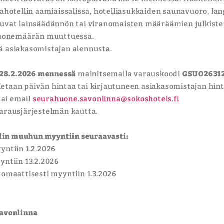
hotellin aamiaissalissa, hotelliasukkaiden saunavuoro, lang
uvat lainsäädännön tai viranomaisten määräämien julkist
 huonemäärän muuttuessa.
tä asiakasomistajan alennusta.
28.2.2026 mennessä
mainitsemalla varauskoodi
GSUO2631
letaan päivän hintaa tai kirjautuneen asiakasomistajan hint
tai email
seurahuone.savonlinna@sokoshotels.fi
arausjärjestelmän kautta.
llin muuhun myyntiin seuraavasti:
ntiin 1.2.2026
ntiin 13.2.2026
omaattisesti myyntiin 1.3.2026
Savonlinna