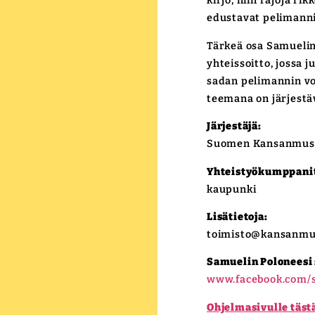
kirjo, niin rajoja ri
edustavat pelimanni
Tärkeä osa Samuelin
yhteissoitto, jossa 
sadan pelimannin vo
teemana on järjest
Järjestäjä:
Suomen Kansanmusiik
Yhteistyökumppani
kaupunki
Lisätietoja:
toimisto@kansanmusi
Samuelin Poloneesi
www.facebook.com/s
Ohjelmasivulle tästä