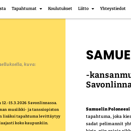
sta
Tapahtumat
Koulutukset
Liitto
Yhteystiedot
SAMUE
aelluksella, kuva:
-kansanmus
Savonlinn
12.-15.3.2026 Savonlinnassa.
Samuelin Poloneesi
an musiikki- ja tanssiopiston
n lisäksi tapahtuma levittäytyy
tapahtuma, joka kie
laajasti koko kaupunkiin.
sadat pelimannit yh