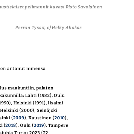
ustislaiset pelimannit kuvasi Risto Savolainen
Perriin Tyssit, c) Helky Ahokas
, on antanut nimensä
lus maakuntiin, palaten
akunnilla: Lahti (1982), Oulu
990), Helsinki (1991), Iisalmi
 Helsinki (2000), Seinäjoki
sinki (
2009
), Kaustinen (
2010
),
i (
2018
), Oulu (
2019
). Tampere
sjuhla Turku 2023 (22