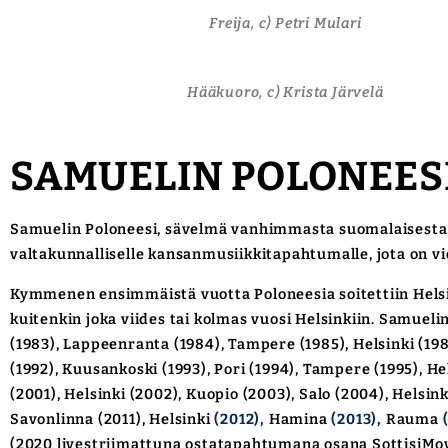
Freija, c) Petri Mulari
Hääkuoro, c) Krista Järvelä
SAMUELIN POLONEES
Samuelin Poloneesi, sävelmä vanhimmasta suomalaisesta k
valtakunnalliselle kansanmusiikkitapahtumalle, jota on vi
Kymmenen ensimmäistä vuotta Poloneesia soitettiin Helsin
kuitenkin joka viides tai kolmas vuosi Helsinkiin. Samueli
(1983), Lappeenranta (1984), Tampere (1985), Helsinki (1986)
(1992), Kuusankoski (1993), Pori (1994), Tampere (1995), Hel
(2001), Helsinki (2002), Kuopio (2003), Salo (2004), Helsink
Savonlinna (2011), Helsinki
(2012),
Hamina
(2013),
Rauma
(2020 livestriimattuna ostatapahtumana osana SottisiMove