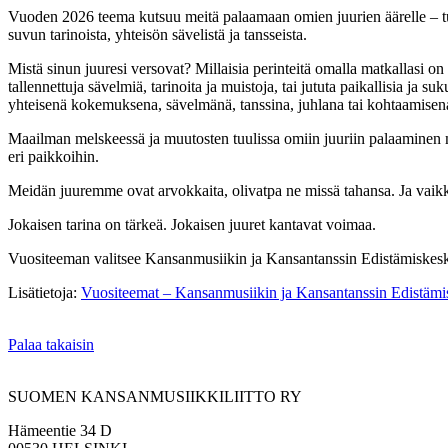
Vuoden 2026 teema kutsuu meitä palaamaan omien juurien äärelle – tut
suvun tarinoista, yhteisön sävelistä ja tansseista.
Mistä sinun juuresi versovat? Millaisia perinteitä omalla matkallasi on
tallennettuja sävelmiä, tarinoita ja muistoja, tai jututa paikallisia ja 
yhteisenä kokemuksena, sävelmänä, tanssina, juhlana tai kohtaamisen
Maailman melskeessä ja muutosten tuulissa omiin juuriin palaaminen maa
eri paikkoihin.
Meidän juuremme ovat arvokkaita, olivatpa ne missä tahansa. Ja vaikka 
Jokaisen tarina on tärkeä. Jokaisen juuret kantavat voimaa.
Vuositeeman valitsee Kansanmusiikin ja Kansantanssin Edistämiske
Lisätietoja:
Vuositeemat – Kansanmusiikin ja Kansantanssin Edistämi
Palaa takaisin
SUOMEN KANSANMUSIIKKILIITTO RY
Hämeentie 34 D