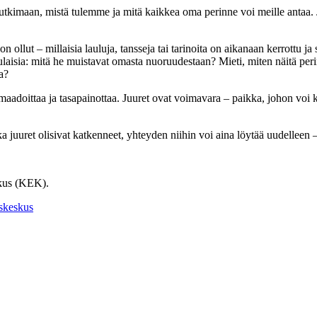
kimaan, mistä tulemme ja mitä kaikkea oma perinne voi meille antaa. Jok
 on ollut – millaisia lauluja, tansseja tai tarinoita on aikanaan kerrottu
sukulaisia: mitä he muistavat omasta nuoruudestaan? Mieti, miten näitä peri
a?
doittaa ja tasapainottaa. Juuret ovat voimavara – paikka, johon voi kii
juuret olisivat katkenneet, yhteyden niihin voi aina löytää uudelleen – m
skus (KEK).
skeskus