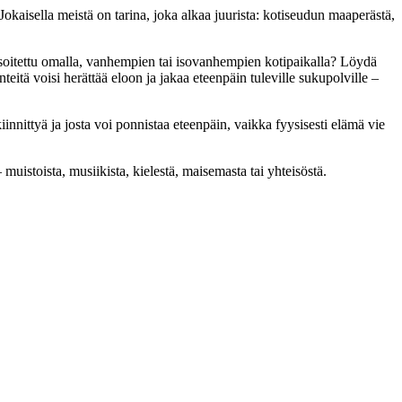
aisella meistä on tarina, joka alkaa juurista: kotiseudun maaperästä,
 ja soitettu omalla, vanhempien tai isovanhempien kotipaikalla? Löydä
nteitä voisi herättää eloon ja jakaa eteenpäin tuleville sukupolville –
nnittyä ja josta voi ponnistaa eteenpäin, vaikka fyysisesti elämä vie
uistoista, musiikista, kielestä, maisemasta tai yhteisöstä.