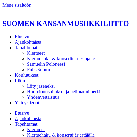
Mene sisältöön
SUOMEN KANSANMUSIIKKILIITTO
Etusivu
Ajankohtaista
Tapahtumat
Kiertueet
Kiertuehaku & konserttijärjestäjälle
Samuelin Poloneesi
Folk-Suomi
Koulutukset
Liitto
Liity jäseneksi
Huomionosoitukset ja pelimannimerkit
Yhdenvertaisuus
Yhteystiedot
Etusivu
Ajankohtaista
Tapahtumat
Kiertueet
Kiertuehaku & konserttijärjestäjälle