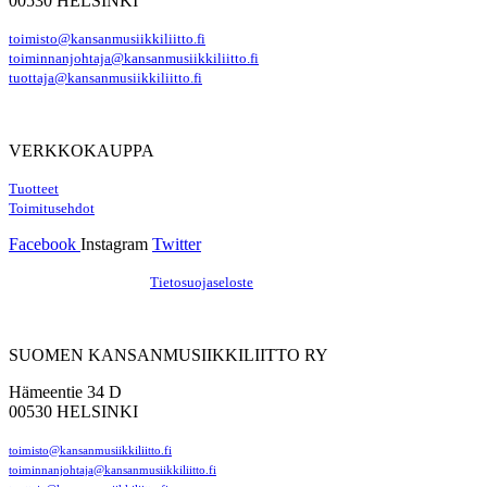
00530 HELSINKI
toimisto@kansanmusiikkiliitto.fi
toiminnanjohtaja@kansanmusiikkiliitto.fi
tuottaja@kansanmusiikkiliitto.fi
VERKKOKAUPPA
Tuotteet
Toimitusehdot
Facebook
Instagram
Twitter
Hosting by Sivustamo
/
Tietosuojaseloste
SUOMEN KANSANMUSIIKKILIITTO RY
Hämeentie 34 D
00530 HELSINKI
toimisto@kansanmusiikkiliitto.fi
toiminnanjohtaja@kansanmusiikkiliitto.fi