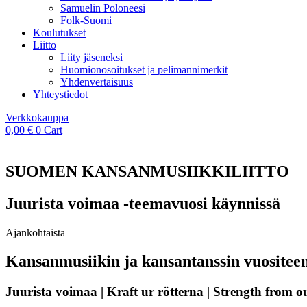
Samuelin Poloneesi
Folk-Suomi
Koulutukset
Liitto
Liity jäseneksi
Huomionosoitukset ja pelimannimerkit
Yhdenvertaisuus
Yhteystiedot
Verkkokauppa
0,00
€
0
Cart
SUOMEN KANSANMUSIIKKILIITTO
Juurista voimaa -teemavuosi käynnissä
Ajankohtaista
Kansanmusiikin ja kansantanssin vuositee
Juurista voimaa | Kraft ur rötterna | Strength from o