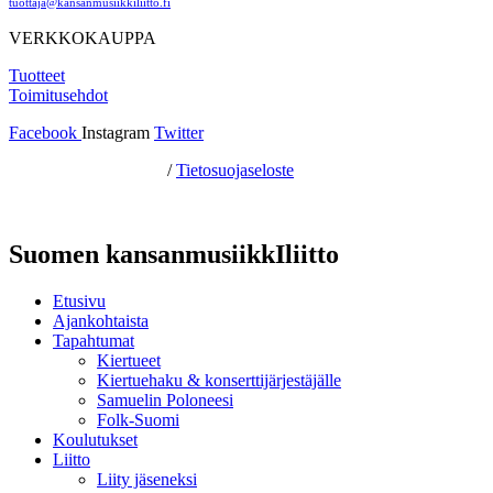
tuottaja@kansanmusiikkiliitto.fi
VERKKOKAUPPA
Tuotteet
Toimitusehdot
Facebook
Instagram
Twitter
Hosting by Sivustamo
/
Tietosuojaseloste
Suomen kansanmusiikkIliitto
Etusivu
Ajankohtaista
Tapahtumat
Kiertueet
Kiertuehaku & konserttijärjestäjälle
Samuelin Poloneesi
Folk-Suomi
Koulutukset
Liitto
Liity jäseneksi