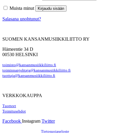
Muista minut
Kirjaudu sisään
Salasana unohtunut?
SUOMEN KANSANMUSIIKKILIITTO RY
Hämeentie 34 D
00530 HELSINKI
toimisto@kansanmusiikkiliitto.fi
toiminnanjohtaja@kansanmusiikkiliitto.fi
tuottaja@kansanmusiikkiliitto.fi
VERKKOKAUPPA
Tuotteet
Toimitusehdot
Facebook
Instagram
Twitter
Hosting by Sivustamo
/
Tietosuojaseloste