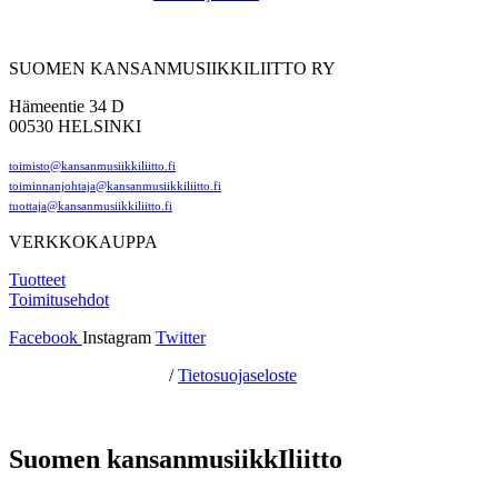
SUOMEN KANSANMUSIIKKILIITTO RY
Hämeentie 34 D
00530 HELSINKI
toimisto@kansanmusiikkiliitto.fi
toiminnanjohtaja@kansanmusiikkiliitto.fi
tuottaja@kansanmusiikkiliitto.fi
VERKKOKAUPPA
Tuotteet
Toimitusehdot
Facebook
Instagram
Twitter
Hosting by Sivustamo
/
Tietosuojaseloste
Suomen kansanmusiikkIliitto