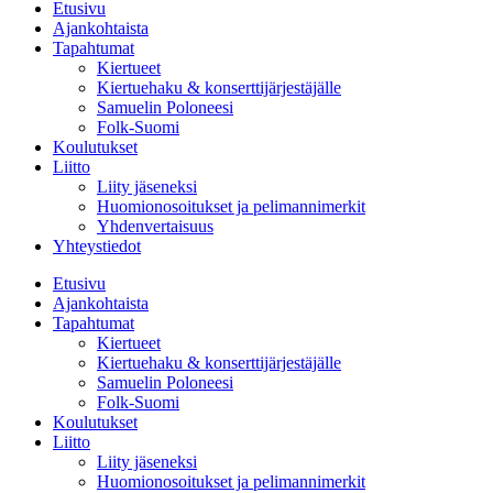
Etusivu
Ajankohtaista
Tapahtumat
Kiertueet
Kiertuehaku & konserttijärjestäjälle
Samuelin Poloneesi
Folk-Suomi
Koulutukset
Liitto
Liity jäseneksi
Huomionosoitukset ja pelimannimerkit
Yhdenvertaisuus
Yhteystiedot
Etusivu
Ajankohtaista
Tapahtumat
Kiertueet
Kiertuehaku & konserttijärjestäjälle
Samuelin Poloneesi
Folk-Suomi
Koulutukset
Liitto
Liity jäseneksi
Huomionosoitukset ja pelimannimerkit