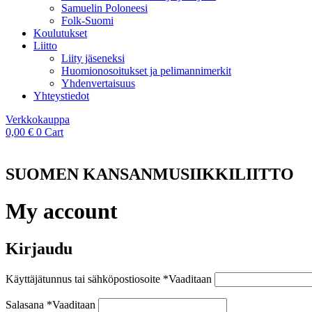
Samuelin Poloneesi
Folk-Suomi
Koulutukset
Liitto
Liity jäseneksi
Huomionosoitukset ja pelimannimerkit
Yhdenvertaisuus
Yhteystiedot
Verkkokauppa
0,00
€
0
Cart
SUOMEN KANSANMUSIIKKILIITTO
My account
Kirjaudu
Käyttäjätunnus tai sähköpostiosoite
*
Vaaditaan
Salasana
*
Vaaditaan