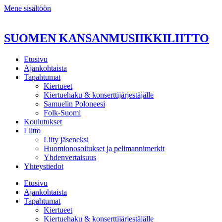
Mene sisältöön
SUOMEN KANSANMUSIIKKILIITTO
Etusivu
Ajankohtaista
Tapahtumat
Kiertueet
Kiertuehaku & konserttijärjestäjälle
Samuelin Poloneesi
Folk-Suomi
Koulutukset
Liitto
Liity jäseneksi
Huomionosoitukset ja pelimannimerkit
Yhdenvertaisuus
Yhteystiedot
Etusivu
Ajankohtaista
Tapahtumat
Kiertueet
Kiertuehaku & konserttijärjestäjälle