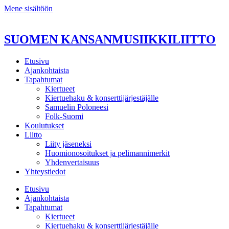
Mene sisältöön
SUOMEN KANSANMUSIIKKILIITTO
Etusivu
Ajankohtaista
Tapahtumat
Kiertueet
Kiertuehaku & konserttijärjestäjälle
Samuelin Poloneesi
Folk-Suomi
Koulutukset
Liitto
Liity jäseneksi
Huomionosoitukset ja pelimannimerkit
Yhdenvertaisuus
Yhteystiedot
Etusivu
Ajankohtaista
Tapahtumat
Kiertueet
Kiertuehaku & konserttijärjestäjälle