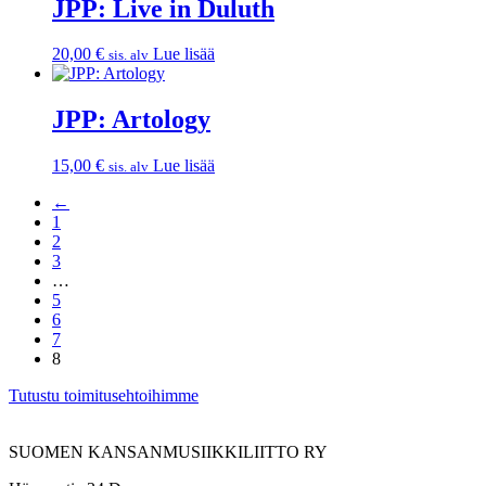
JPP: Live in Duluth
20,00
€
Lue lisää
sis. alv
JPP: Artology
15,00
€
Lue lisää
sis. alv
←
1
2
3
…
5
6
7
8
Tutustu toimitusehtoihimme
SUOMEN KANSANMUSIIKKILIITTO RY