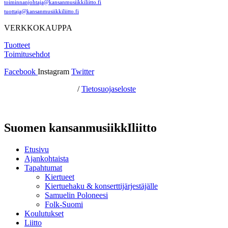
toiminnanjohtaja@kansanmusiikkiliitto.fi
tuottaja@kansanmusiikkiliitto.fi
VERKKOKAUPPA
Tuotteet
Toimitusehdot
Facebook
Instagram
Twitter
Hosting by Sivustamo
/
Tietosuojaseloste
Suomen kansanmusiikkIliitto
Etusivu
Ajankohtaista
Tapahtumat
Kiertueet
Kiertuehaku & konserttijärjestäjälle
Samuelin Poloneesi
Folk-Suomi
Koulutukset
Liitto