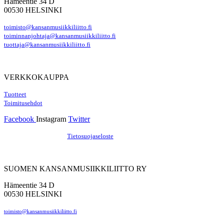
Hämeentie 34 D
00530 HELSINKI
toimisto@kansanmusiikkiliitto.fi
toiminnanjohtaja@kansanmusiikkiliitto.fi
tuottaja@kansanmusiikkiliitto.fi
VERKKOKAUPPA
Tuotteet
Toimitusehdot
Facebook
Instagram
Twitter
Hosting by Sivustamo
/
Tietosuojaseloste
SUOMEN KANSANMUSIIKKILIITTO RY
Hämeentie 34 D
00530 HELSINKI
toimisto@kansanmusiikkiliitto.fi