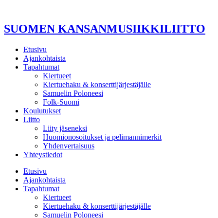
Mene
sisältöön
SUOMEN KANSANMUSIIKKILIITTO
Etusivu
Ajankohtaista
Tapahtumat
Kiertueet
Kiertuehaku & konserttijärjestäjälle
Samuelin Poloneesi
Folk-Suomi
Koulutukset
Liitto
Liity jäseneksi
Huomionosoitukset ja pelimannimerkit
Yhdenvertaisuus
Yhteystiedot
Etusivu
Ajankohtaista
Tapahtumat
Kiertueet
Kiertuehaku & konserttijärjestäjälle
Samuelin Poloneesi