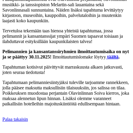
musiikki- ja tanssiopiston Melartin-sali lauantaina sekä
Savonlinnasali sunnuntaina. Näiden lisäksi tapahtuma levittäytyy
kirjastoon, museoihin, kauppoihin, palvelutaloihin ja muutenkin
laajasti koko kaupunkiin.
Tervetuloa tekemään taas hienoa yhteistä tapahtumaa, jossa
pelimannit ja kansantanssijat ympäri Suomen tapaavat toisiaan ja
ilahduttavat esityksillään kaupunkilaisten talvea!
Pelimannien ja kansantanssiryhmien ilmoittautumisaika on nyt
ja se päättyy 30.11.2025!
Ilmoittautumislomake löytyy
täältä
.
Tapahtuman kotisivut päivittyvät marraskuusta alkaen jatkuvasti,
joten seuraa tiedotusta!
Tapahtumaan pelimanniesiintyjäksi tuleville tarjoamme rannekkeen,
jolla pääsee maksutta maksullisiin tilaisuuksiin, jos salissa on tilaa.
Poikkeuksen muodostaa perjantain Olavinlinnan Soiva kierros, joka
maksaa alennetun lipun hinnan. Lisäksi olemme varanneet
paikallisiin hotelleihin majoituskiintiöitä edullisempaan hintaan.
Palaa takaisin