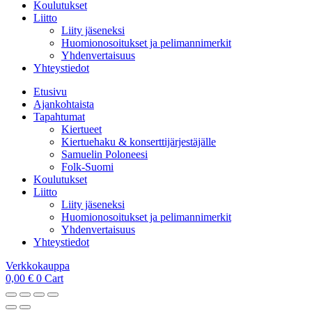
Koulutukset
Liitto
Liity jäseneksi
Huomionosoitukset ja pelimannimerkit
Yhdenvertaisuus
Yhteystiedot
Etusivu
Ajankohtaista
Tapahtumat
Kiertueet
Kiertuehaku & konserttijärjestäjälle
Samuelin Poloneesi
Folk-Suomi
Koulutukset
Liitto
Liity jäseneksi
Huomionosoitukset ja pelimannimerkit
Yhdenvertaisuus
Yhteystiedot
Verkkokauppa
0,00
€
0
Cart