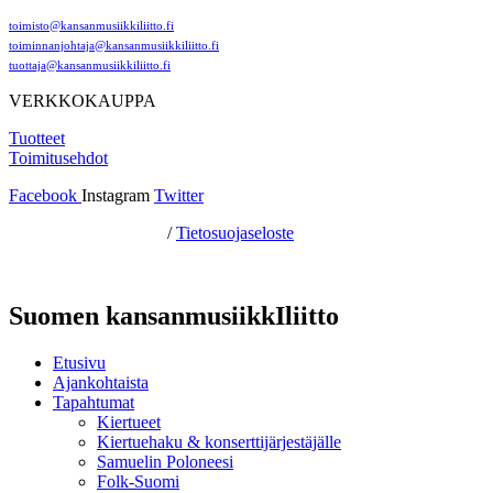
toimisto@kansanmusiikkiliitto.fi
toiminnanjohtaja@kansanmusiikkiliitto.fi
tuottaja@kansanmusiikkiliitto.fi
VERKKOKAUPPA
Tuotteet
Toimitusehdot
Facebook
Instagram
Twitter
Hosting by Sivustamo
/
Tietosuojaseloste
Suomen kansanmusiikkIliitto
Etusivu
Ajankohtaista
Tapahtumat
Kiertueet
Kiertuehaku & konserttijärjestäjälle
Samuelin Poloneesi
Folk-Suomi