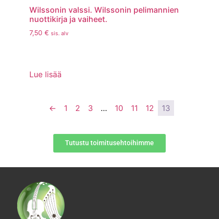
Wilssonin valssi. Wilssonin pelimannien
nuottikirja ja vaiheet.
7,50
€
sis. alv
Lue lisää
←
1
2
3
…
10
11
12
13
Tutustu toimitusehtoihimme