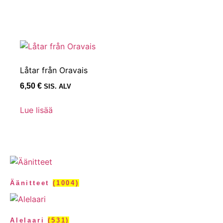
Låtar från Oravais
6,50
€
SIS. ALV
Lue lisää
Äänitteet
(1004)
Alelaari
(531)