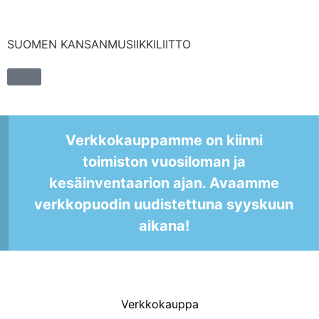
SUOMEN KANSANMUSIIKKILIITTO
Verkkokauppamme on kiinni
toimiston vuosiloman ja
kesäinventaarion ajan. Avaamme
verkkopuodin uudistettuna syyskuun
aikana!
Verkkokauppa