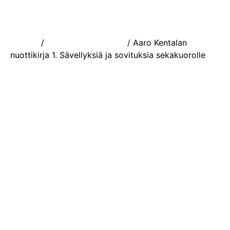
Etusivu
/
Laulu- ja nuottikirjat
/ Aaro Kentalan
nuottikirja 1. Sävellyksiä ja sovituksia sekakuorolle