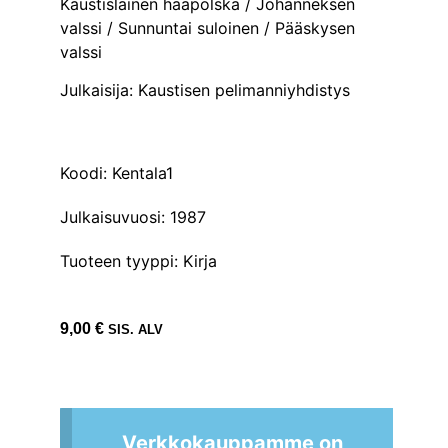
Kaustislainen hääpolska / Johanneksen
valssi / Sunnuntai suloinen / Pääskysen
valssi
Julkaisija: Kaustisen pelimanniyhdistys
Koodi: Kentala1
Julkaisuvuosi: 1987
Tuoteen tyyppi: Kirja
9,00
€
SIS. ALV
Verkkokauppamme on