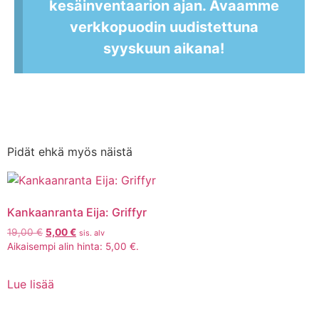
kesäinventaarion ajan. Avaamme
verkkopuodin uudistettuna
syyskuun aikana!
Pidät ehkä myös näistä
Kankaanranta Eija: Griffyr
19,00
€
5,00
€
sis. alv
Aikaisempi alin hinta:
5,00
€
.
Lue lisää