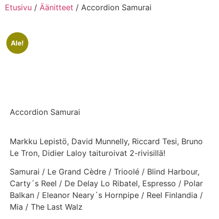
Etusivu
/
Äänitteet
/ Accordion Samurai
Ale!
Accordion Samurai
Markku Lepistö, David Munnelly, Riccard Tesi, Bruno
Le Tron, Didier Laloy taituroivat 2-rivisillä!
Samurai / Le Grand Cèdre / Trioolé / Blind Harbour,
Carty´s Reel / De Delay Lo Ribatel, Espresso / Polar
Balkan / Eleanor Neary´s Hornpipe / Reel Finlandia /
Mia / The Last Walz