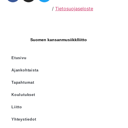
Hosting by Sivustamo
/
Tietosuojaseloste
Suomen kansanmusiikkIliitto
Etusivu
Ajankohtaista
Tapahtumat
Koulutukset
Liitto
Yhteystiedot