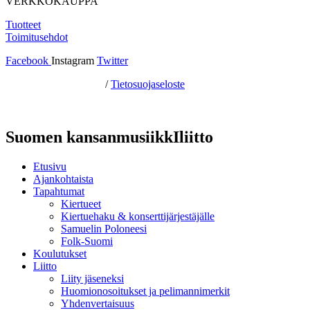
VERKKOKAUPPA
Tuotteet
Toimitusehdot
Facebook
Instagram
Twitter
Hosting by Sivustamo
/
Tietosuojaseloste
Suomen kansanmusiikkIliitto
Etusivu
Ajankohtaista
Tapahtumat
Kiertueet
Kiertuehaku & konserttijärjestäjälle
Samuelin Poloneesi
Folk-Suomi
Koulutukset
Liitto
Liity jäseneksi
Huomionosoitukset ja pelimannimerkit
Yhdenvertaisuus