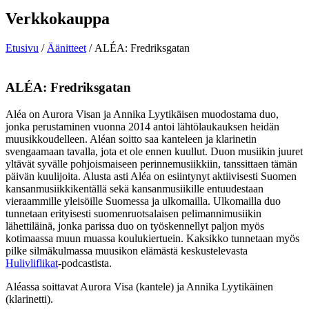
Verkkokauppa
Etusivu
/
Äänitteet
/ ALÉA: Fredriksgatan
ALÉA: Fredriksgatan
Aléa on Aurora Visan ja Annika Lyytikäisen muodostama duo,
jonka perustaminen vuonna 2014 antoi lähtölaukauksen heidän
muusikkoudelleen. Aléan soitto saa kanteleen ja klarinetin
svengaamaan tavalla, jota et ole ennen kuullut. Duon musiikin juuret
yltävät syvälle pohjoismaiseen perinnemusiikkiin, tanssittaen tämän
päivän kuulijoita. Alusta asti Aléa on esiintynyt aktiivisesti Suomen
kansanmusiikkikentällä sekä kansanmusiikille entuudestaan
vieraammille yleisöille Suomessa ja ulkomailla. Ulkomailla duo
tunnetaan erityisesti suomenruotsalaisen pelimannimusiikin
lähettiläinä, jonka parissa duo on työskennellyt paljon myös
kotimaassa muun muassa koulukiertuein. Kaksikko tunnetaan myös
pilke silmäkulmassa muusikon elämästä keskustelevasta
Hulivliflikat
-podcastista.
Aléassa soittavat Aurora Visa (kantele) ja Annika Lyytikäinen
(klarinetti).