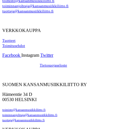
toimisto@kansanmusiikkiliitto.fi
toiminnanjohtaja@kansanmusiikkiliitto.fi
tuottaja@kansanmusiikkiliitto.fi
VERKKOKAUPPA
Tuotteet
Toimitusehdot
Facebook
Instagram
Twitter
Hosting by Sivustamo
/
Tietosuojaseloste
SUOMEN KANSANMUSIIKKILIITTO RY
Hämeentie 34 D
00530 HELSINKI
toimisto@kansanmusiikkiliitto.fi
toiminnanjohtaja@kansanmusiikkiliitto.fi
tuottaja@kansanmusiikkiliitto.fi