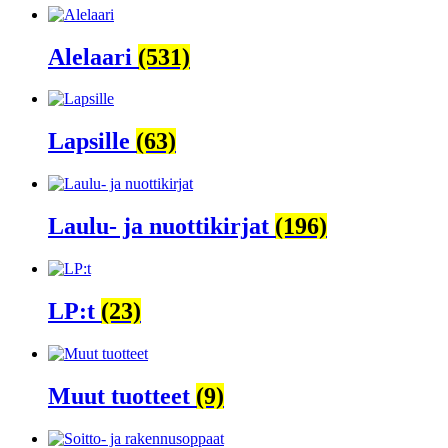
Alelaari
(531)
Lapsille
(63)
Laulu- ja nuottikirjat
(196)
LP:t
(23)
Muut tuotteet
(9)