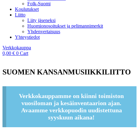
Folk-Suomi
Koulutukset
Liitto
Liity jäseneksi
Huomionosoitukset ja pelimannimerkit
Yhdenvertaisuus
Yhteystiedot
Verkkokauppa
0,00
€
0
Cart
SUOMEN KANSANMUSIIKKILIITTO
Verkkokauppamme on kiinni toimiston
vuosiloman ja kesäinventaarion ajan.
Avaamme verkkopuodin uudistettuna
syyskuun aikana!