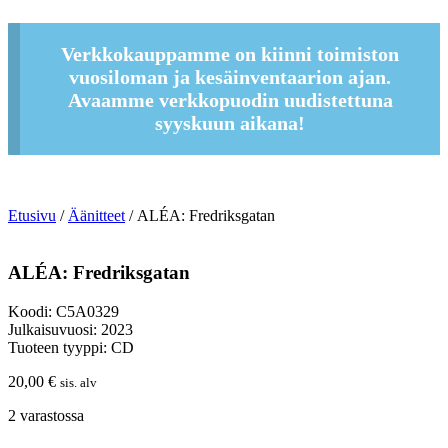
Verkkokauppamme on kiinni toimiston
vuosiloman ja kesäinventaarion ajan.
Avaamme verkkopuodin uudistettuna
syyskuun aikana!
Etusivu
/
Äänitteet
/ ALÉA: Fredriksgatan
ALÉA: Fredriksgatan
Koodi: C5A0329
Julkaisuvuosi: 2023
Tuoteen tyyppi: CD
20,00
€
sis. alv
2 varastossa