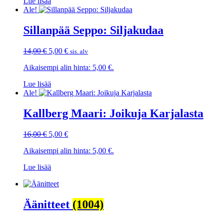
Lue lisää
Ale!
Sillanpää Seppo: Siljakudaa
Alkuperäinen
Nykyinen
14,00
€
5,00
€
sis. alv
hinta
hinta
Aikaisempi alin hinta:
5,00
€
.
oli:
on:
14,00 €.
5,00 €.
Lue lisää
Ale!
Kallberg Maari: Joikuja Karjalasta
Alkuperäinen
Nykyinen
16,00
€
5,00
€
hinta
hinta
Aikaisempi alin hinta:
5,00
€
.
oli:
on:
16,00 €.
5,00 €.
Lue lisää
Äänitteet
(1004)