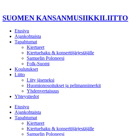
Mene
sisältöön
SUOMEN KANSANMUSIIKKILIITTO
Etusivu
Ajankohtaista
Tapahtumat
Kiertueet
Kiertuehaku & konserttijärjestäjälle
Samuelin Poloneesi
Folk-Suomi
Koulutukset
Liitto
Liity jäseneksi
Huomionosoitukset ja pelimannimerkit
Yhdenvertaisuus
Yhteystiedot
Etusivu
Ajankohtaista
Tapahtumat
Kiertueet
Kiertuehaku & konserttijärjestäjälle
Samuelin Poloneesi