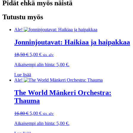
Pidät ehkä myös näistä
Tutustu myös
Ale!
Jonninjoutavat: Haikiaa ja haipakkaa
Alkuperäinen
Nykyinen
18,50
€
5,00
€
sis. alv
hinta
hinta
Aikaisempi alin hinta:
5,00
€
.
oli:
on:
18,50 €.
5,00 €.
Lue lisää
Ale!
The World Mänkeri Orchestra:
Thauma
Alkuperäinen
Nykyinen
16,80
€
5,00
€
sis. alv
hinta
hinta
Aikaisempi alin hinta:
5,00
€
.
oli:
on:
16,80 €.
5,00 €.