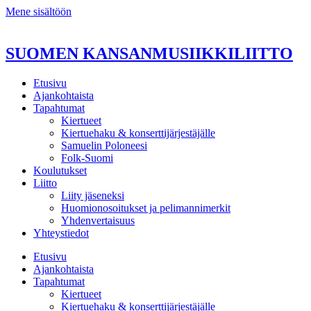
Mene sisältöön
SUOMEN KANSANMUSIIKKILIITTO
Etusivu
Ajankohtaista
Tapahtumat
Kiertueet
Kiertuehaku & konserttijärjestäjälle
Samuelin Poloneesi
Folk-Suomi
Koulutukset
Liitto
Liity jäseneksi
Huomionosoitukset ja pelimannimerkit
Yhdenvertaisuus
Yhteystiedot
Etusivu
Ajankohtaista
Tapahtumat
Kiertueet
Kiertuehaku & konserttijärjestäjälle