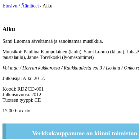
Etusivu
/
Äänitteet
/ Alku
Alku
Sami Luoman säveltämää ja sanoittamaa musiikkia.
Muusikot: Pauliina Kumpulainen (laulu), Sami Luoma (kitara), Juha-Mat
taustalaulu), Janne Torvikoski (lyömäsoittimet)
Voi maa / Herran kukkarossa / Raukkaudesta vol 3 / Iso kuu / Onko ra
Julkaisija: Alku 2012.
Koodi: RDZCD-001
Julkaisuvuosi: 2012
Tuoteen tyyppi: CD
15,00
€
sis. alv
Verkkokauppamme on kiinni toimiston 