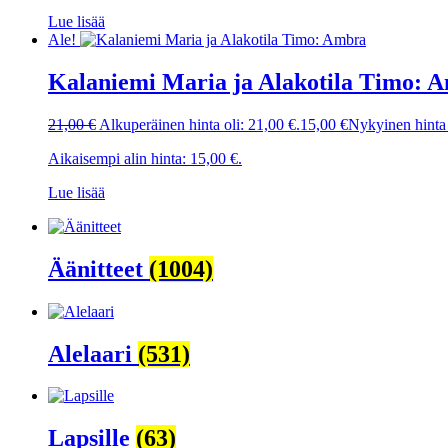
Lue lisää
Ale!
Kalaniemi Maria ja Alakotila Timo: 
21,00
€
Alkuperäinen hinta oli: 21,00 €.
15,00
€
Nykyinen hinta 
Aikaisempi alin hinta:
15,00
€
.
Lue lisää
Äänitteet
(1004)
Alelaari
(531)
Lapsille
(63)