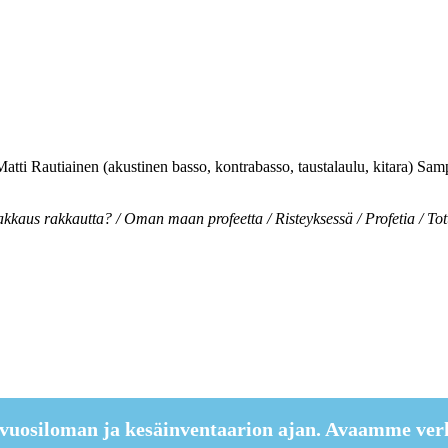
ti Rautiainen (akustinen basso, kontrabasso, taustalaulu, kitara) Samp
kkaus rakkautta? / Oman maan profeetta / Risteyksessä / Profetia / Tot
vuosiloman ja kesäinventaarion ajan. Avaamme ver