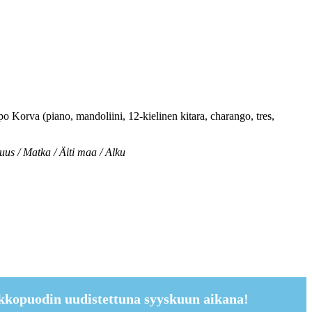
o Korva (piano, mandoliini, 12-kielinen kitara, charango, tres,
uus / Matka / Äiti maa / Alku
kkopuodin uudistettuna syyskuun aikana!