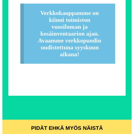
Verkkokauppamme on
kiinni toimiston
vuosiloman ja
kesäinventaarion ajan.
Avaamme verkkopuodin
uudistettuna syyskuun
aikana!
PIDÄT EHKÄ MYÖS NÄISTÄ