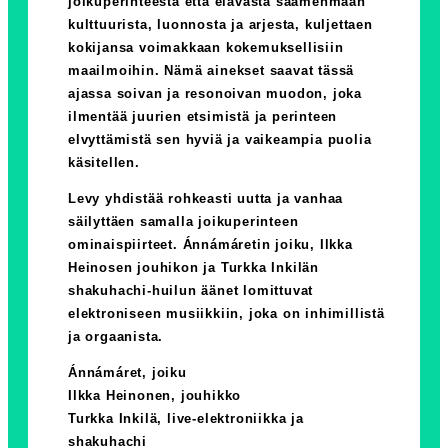
joikuperinteestä että elävästä saamenmaan
kulttuurista, luonnosta ja arjesta, kuljettaen
kokijansa voimakkaan kokemuksellisiin
maailmoihin. Nämä ainekset saavat tässä
ajassa soivan ja resonoivan muodon, joka
ilmentää juurien etsimistä ja perinteen
elvyttämistä sen hyviä ja vaikeampia puolia
käsitellen.
Levy yhdistää rohkeasti uutta ja vanhaa
säilyttäen samalla joikuperinteen
ominaispiirteet. Ánnámáretin joiku, Ilkka
Heinosen jouhikon ja Turkka Inkilän
shakuhachi-huilun äänet lomittuvat
elektroniseen musiikkiin, joka on inhimillistä
ja orgaanista.
Ánnámáret, joiku
Ilkka Heinonen, jouhikko
Turkka Inkilä, live-elektroniikka ja
shakuhachi