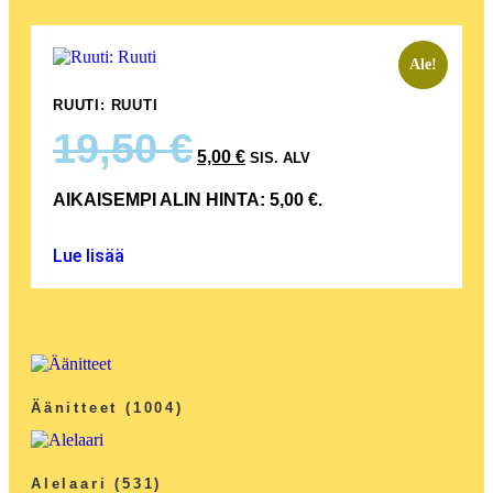
Ale!
RUUTI: RUUTI
19,50
€
5,00
€
SIS. ALV
AIKAISEMPI ALIN HINTA:
5,00
€
.
Lue lisää
Äänitteet
(1004)
Alelaari
(531)