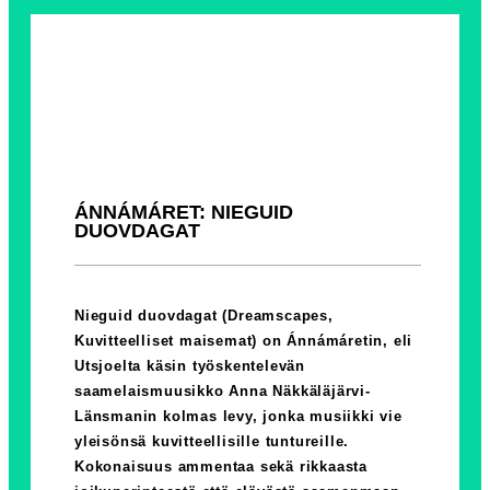
ÁNNÁMÁRET: NIEGUID
DUOVDAGAT
Nieguid duovdagat (Dreamscapes,
Kuvitteelliset maisemat) on Ánnámáretin, eli
Utsjoelta käsin työskentelevän
saamelaismuusikko Anna Näkkäläjärvi-
Länsmanin kolmas levy, jonka musiikki vie
yleisönsä kuvitteellisille tuntureille.
Kokonaisuus ammentaa sekä rikkaasta