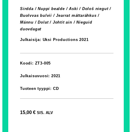
Sirdda / Nuppi bealde / Aski / Dološ niegut /
Buolvvas bulvii / Jearrat máttaráhkus /
Mánnu / Dolat / Johtit ain / Nieguid
duovdagat
Julkaisija: Uksi Productions 2021
Koodi: ZT3-005
Julkaisuvuosi: 2021
Tuoteen tyyppi: CD
15,00
€
SIS. ALV