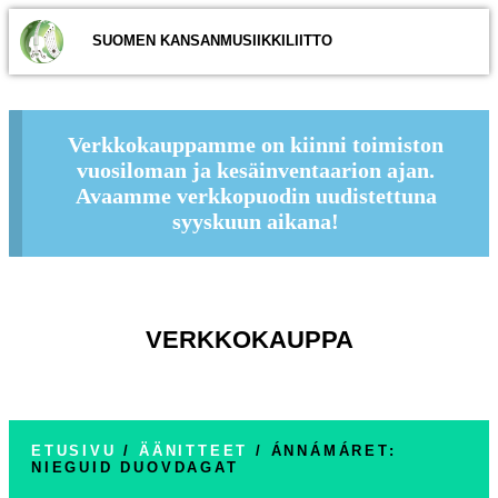
SUOMEN KANSANMUSIIKKILIITTO
Verkkokauppamme on kiinni toimiston
vuosiloman ja kesäinventaarion ajan.
Avaamme verkkopuodin uudistettuna
syyskuun aikana!
VERKKOKAUPPA
ETUSIVU
/
ÄÄNITTEET
/ ÁNNÁMÁRET:
NIEGUID DUOVDAGAT