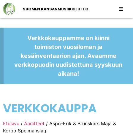
SUOMEN KANSANMUSIIKKILIITTO
Verkkokauppamme on kiinni
toimiston vuosiloman ja
kesäinventaarion ajan. Avaamme
verkkopuodin uudistettuna syyskuun
aikana!
VERKKOKAUPPA
Etusivu
/
Äänitteet
/ Aspö-Erik & Brunskärs Maja &
Korpo Spelmanslag