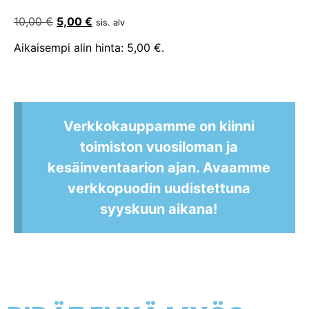
10,00
€
5,00
€
sis. alv
Aikaisempi alin hinta:
5,00
€
.
Verkkokauppamme on kiinni
toimiston vuosiloman ja
kesäinventaarion ajan. Avaamme
verkkopuodin uudistettuna
syyskuun aikana!