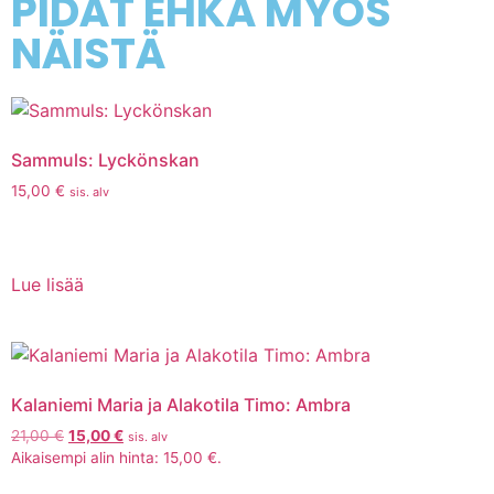
PIDÄT EHKÄ MYÖS
NÄISTÄ
Sammuls: Lyckönskan
15,00
€
sis. alv
Lue lisää
Kalaniemi Maria ja Alakotila Timo: Ambra
21,00
€
15,00
€
sis. alv
Aikaisempi alin hinta:
15,00
€
.