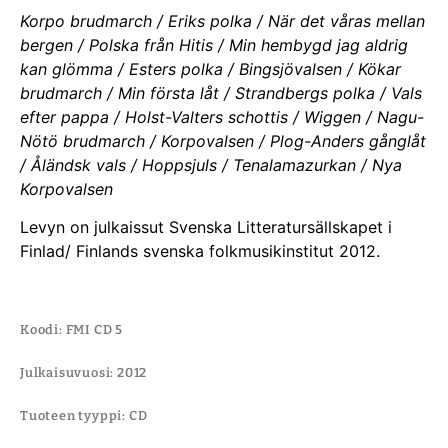
Korpo brudmarch / Eriks polka / När det våras mellan
bergen / Polska från Hitis / Min hembygd jag aldrig
kan glömma / Esters polka / Bingsjövalsen / Kökar
brudmarch / Min första låt / Strandbergs polka / Vals
efter pappa / Holst-Valters schottis / Wiggen / Nagu-
Nötö brudmarch / Korpovalsen / Plog-Anders gånglåt
/ Åländsk vals / Hoppsjuls / Tenalamazurkan / Nya
Korpovalsen
Levyn on julkaissut Svenska Litteratursällskapet i
Finlad/ Finlands svenska folkmusikinstitut 2012.
Koodi: FMI CD 5
Julkaisuvuosi: 2012
Tuoteen tyyppi: CD