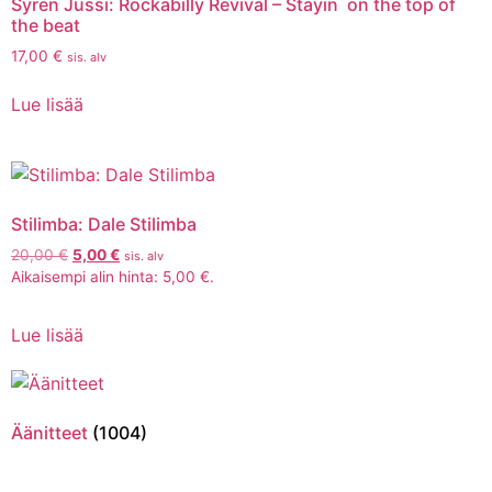
Syren Jussi: Rockabilly Revival – Stayin´on the top of
the beat
17,00
€
sis. alv
Lue lisää
Stilimba: Dale Stilimba
20,00
€
5,00
€
sis. alv
Aikaisempi alin hinta:
5,00
€
.
Lue lisää
Äänitteet
(1004)