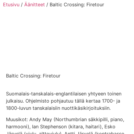
Etusivu
/
Äänitteet
/ Baltic Crossing: Firetour
Baltic Crossing: Firetour
Suomalais-tanskalais-englantilaisen yhtyeen toinen
julkaisu. Ohjelmisto pohjautuu tällä kertaa 1700- ja
1800-luvun tanskalaisiin nuottikäsikirjoituksiin.
Muusikot: Andy May (Northumbrian säkkipilli, piano,
harmooni), Ian Stephenson (kitara, haitari), Esko
Järvelä (viulu, alttoviulu), Antti Järvelä (kontrabasso,