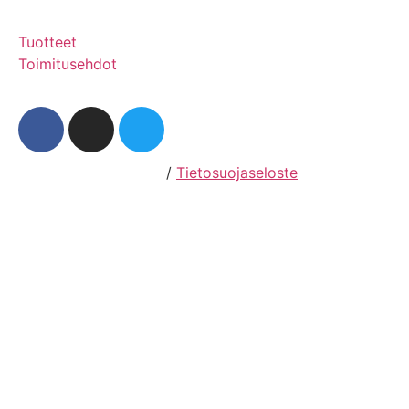
Tuotteet
Toimitusehdot
Hosting by Sivustamo
/
Tietosuojaseloste