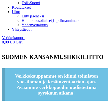
Folk-Suomi
Koulutukset
Liitto
Liity jäseneksi
Huomionosoitukset ja pelimannimerkit
Yhdenvertaisuus
Yhteystiedot
Verkkokauppa
0,00
€
0
Cart
SUOMEN KANSANMUSIIKKILIITTO
Verkkokauppamme on kiinni toimiston
vuosiloman ja kesäinventaarion ajan.
Avaamme verkkopuodin uudistettuna
syyskuun aikana!