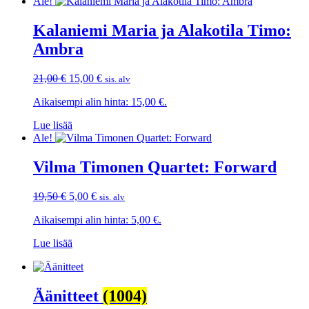
Ale!
Kalaniemi Maria ja Alakotila Timo:
Ambra
Alkuperäinen
Nykyinen
21,00
€
15,00
€
sis. alv
hinta
hinta
Aikaisempi alin hinta:
15,00
€
.
oli:
on:
21,00 €.
15,00 €.
Lue lisää
Ale!
Vilma Timonen Quartet: Forward
Alkuperäinen
Nykyinen
19,50
€
5,00
€
sis. alv
hinta
hinta
Aikaisempi alin hinta:
5,00
€
.
oli:
on:
19,50 €.
5,00 €.
Lue lisää
Äänitteet
(1004)