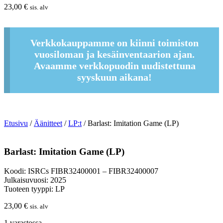
23,00
€
sis. alv
Verkkokauppamme on kiinni toimiston
vuosiloman ja kesäinventaarion ajan.
Avaamme verkkopuodin uudistettuna
syyskuun aikana!
Etusivu
/
Äänitteet
/
LP:t
/ Barlast: Imitation Game (LP)
Barlast: Imitation Game (LP)
Koodi: ISRCs FIBR32400001 – FIBR32400007
Julkaisuvuosi: 2025
Tuoteen tyyppi: LP
23,00
€
sis. alv
1 varastossa