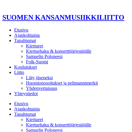
Mene
sisältöön
SUOMEN KANSANMUSIIKKILIITTO
Etusivu
Ajankohtaista
Tapahtumat
Kiertueet
Kiertuehaku & konserttijärjestäjälle
Samuelin Poloneesi
Folk-Suomi
Koulutukset
Liitto
Liity jäseneksi
Huomionosoitukset ja pelimannimerkit
Yhdenvertaisuus
Yhteystiedot
Etusivu
Ajankohtaista
Tapahtumat
Kiertueet
Kiertuehaku & konserttijärjestäjälle
Samuelin Poloneesi