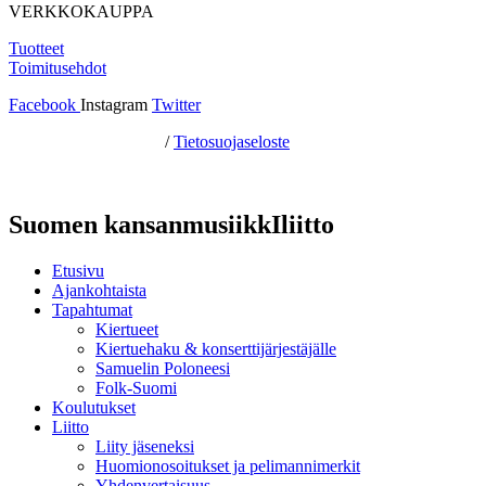
VERKKOKAUPPA
Tuotteet
Toimitusehdot
Facebook
Instagram
Twitter
Hosting by Sivustamo
/
Tietosuojaseloste
Suomen kansanmusiikkIliitto
Etusivu
Ajankohtaista
Tapahtumat
Kiertueet
Kiertuehaku & konserttijärjestäjälle
Samuelin Poloneesi
Folk-Suomi
Koulutukset
Liitto
Liity jäseneksi
Huomionosoitukset ja pelimannimerkit
Yhdenvertaisuus