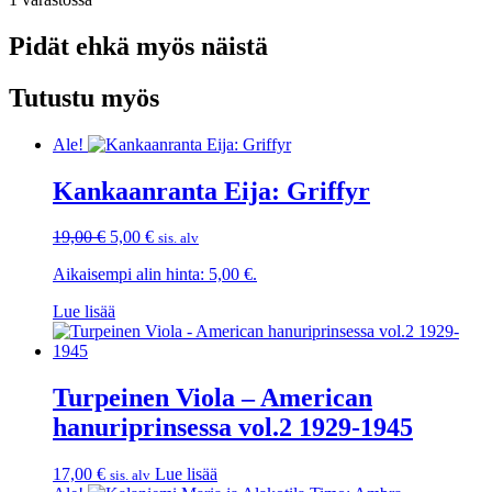
Pidät ehkä myös näistä
Tutustu myös
Ale!
Kankaanranta Eija: Griffyr
Alkuperäinen
Nykyinen
19,00
€
5,00
€
sis. alv
hinta
hinta
Aikaisempi alin hinta:
5,00
€
.
oli:
on:
19,00 €.
5,00 €.
Lue lisää
Turpeinen Viola – American
hanuriprinsessa vol.2 1929-1945
17,00
€
Lue lisää
sis. alv