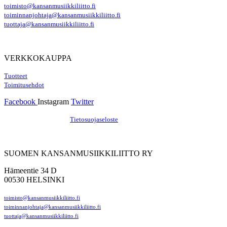
toimisto@kansanmusiikkiliitto.fi
toiminnanjohtaja@kansanmusiikkiliitto.fi
tuottaja@kansanmusiikkiliitto.fi
VERKKOKAUPPA
Tuotteet
Toimitusehdot
Facebook
Instagram
Twitter
Hosting by Sivustamo
/
Tietosuojaseloste
SUOMEN KANSANMUSIIKKILIITTO RY
Hämeentie 34 D
00530 HELSINKI
toimisto@kansanmusiikkiliitto.fi
toiminnanjohtaja@kansanmusiikkiliitto.fi
tuottaja@kansanmusiikkiliitto.fi