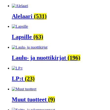
Alelaari
(531)
Lapsille
(63)
Laulu- ja nuottikirjat
(196)
LP:t
(23)
Muut tuotteet
(9)