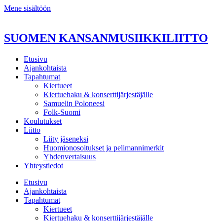
Mene sisältöön
SUOMEN KANSANMUSIIKKILIITTO
Etusivu
Ajankohtaista
Tapahtumat
Kiertueet
Kiertuehaku & konserttijärjestäjälle
Samuelin Poloneesi
Folk-Suomi
Koulutukset
Liitto
Liity jäseneksi
Huomionosoitukset ja pelimannimerkit
Yhdenvertaisuus
Yhteystiedot
Etusivu
Ajankohtaista
Tapahtumat
Kiertueet
Kiertuehaku & konserttijärjestäjälle