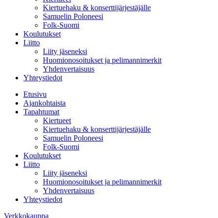
Kiertuehaku & konserttijärjestäjälle
Samuelin Poloneesi
Folk-Suomi
Koulutukset
Liitto
Liity jäseneksi
Huomionosoitukset ja pelimannimerkit
Yhdenvertaisuus
Yhteystiedot
Etusivu
Ajankohtaista
Tapahtumat
Kiertueet
Kiertuehaku & konserttijärjestäjälle
Samuelin Poloneesi
Folk-Suomi
Koulutukset
Liitto
Liity jäseneksi
Huomionosoitukset ja pelimannimerkit
Yhdenvertaisuus
Yhteystiedot
Verkkokauppa