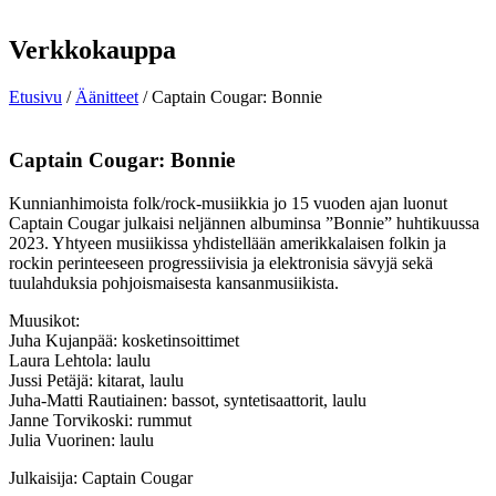
Verkkokauppa
Etusivu
/
Äänitteet
/ Captain Cougar: Bonnie
Captain Cougar: Bonnie
Kunnianhimoista folk/rock-musiikkia jo 15 vuoden ajan luonut
Captain Cougar julkaisi neljännen albuminsa ”Bonnie” huhtikuussa
2023. Yhtyeen musiikissa yhdistellään amerikkalaisen folkin ja
rockin perinteeseen progressiivisia ja elektronisia sävyjä sekä
tuulahduksia pohjoismaisesta kansanmusiikista.
Muusikot:
Juha Kujanpää: kosketinsoittimet
Laura Lehtola: laulu
Jussi Petäjä: kitarat, laulu
Juha-Matti Rautiainen: bassot, syntetisaattorit, laulu
Janne Torvikoski: rummut
Julia Vuorinen: laulu
Julkaisija: Captain Cougar