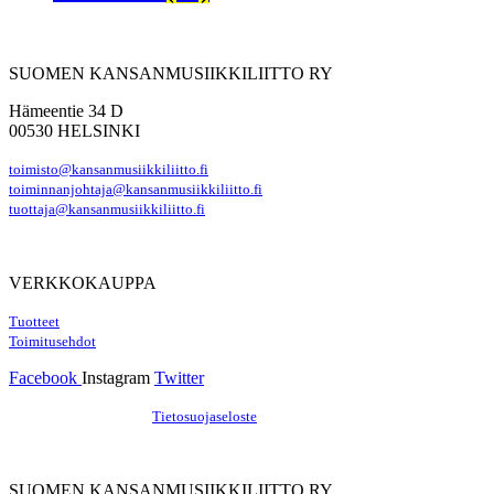
SUOMEN KANSANMUSIIKKILIITTO RY
Hämeentie 34 D
00530 HELSINKI
toimisto@kansanmusiikkiliitto.fi
toiminnanjohtaja@kansanmusiikkiliitto.fi
tuottaja@kansanmusiikkiliitto.fi
VERKKOKAUPPA
Tuotteet
Toimitusehdot
Facebook
Instagram
Twitter
Hosting by Sivustamo
/
Tietosuojaseloste
SUOMEN KANSANMUSIIKKILIITTO RY