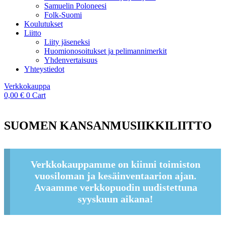
Samuelin Poloneesi
Folk-Suomi
Koulutukset
Liitto
Liity jäseneksi
Huomionosoitukset ja pelimannimerkit
Yhdenvertaisuus
Yhteystiedot
Verkkokauppa
0,00
€
0
Cart
SUOMEN KANSANMUSIIKKILIITTO
Verkkokauppamme on kiinni toimiston
vuosiloman ja kesäinventaarion ajan.
Avaamme verkkopuodin uudistettuna
syyskuun aikana!