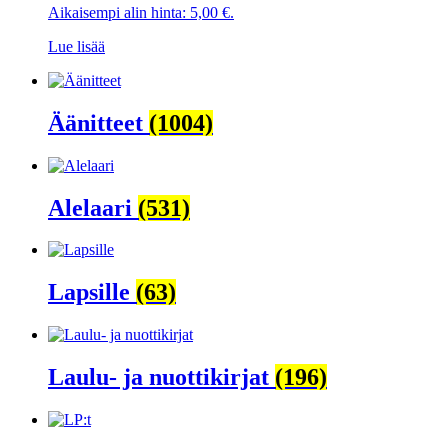
Aikaisempi alin hinta:
5,00
€
.
Lue lisää
Äänitteet
(1004)
Alelaari
(531)
Lapsille
(63)
Laulu- ja nuottikirjat
(196)