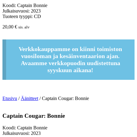
Koodi: Captain Bonnie
Julkaisuvuosi: 2023
Tuoteen tyyppi: CD
20,00
€
sis. alv
Verkkokauppamme on kiinni toimiston
vuosiloman ja kesäinventaarion ajan.
Avaamme verkkopuodin uudistettuna
syyskuun aikana!
Etusivu
/
Äänitteet
/ Captain Cougar: Bonnie
Captain Cougar: Bonnie
Koodi: Captain Bonnie
Julkaisuvuosi: 2023