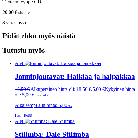
Tuoteen tyyppi: CD
20,00
€
sis. alv
8 varastossa
Pidät ehkä myös näistä
Tutustu myös
Ale!
Jonninjoutavat: Haikiaa ja haipakkaa
18,50
€
Alkuperäinen hinta oli: 18,50 €.
5,00
€
Nykyinen hinta
on: 5,00 €.
sis. alv
Aikaisempi alin hinta:
5,00
€
.
Lue lisää
Ale!
Stilimba: Dale Stilimba