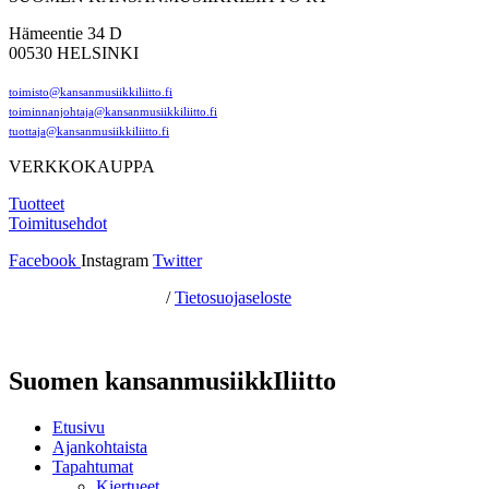
Hämeentie 34 D
00530 HELSINKI
toimisto@kansanmusiikkiliitto.fi
toiminnanjohtaja@kansanmusiikkiliitto.fi
tuottaja@kansanmusiikkiliitto.fi
VERKKOKAUPPA
Tuotteet
Toimitusehdot
Facebook
Instagram
Twitter
Hosting by Sivustamo
/
Tietosuojaseloste
Suomen kansanmusiikkIliitto
Etusivu
Ajankohtaista
Tapahtumat
Kiertueet