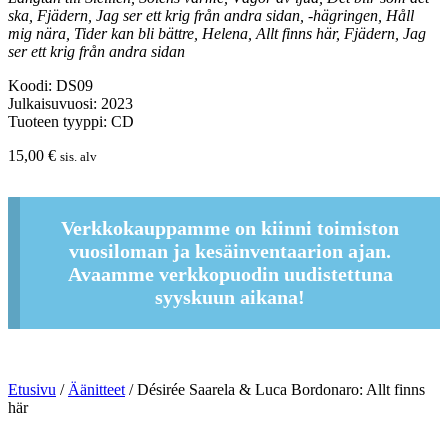
ska, Fjädern, Jag ser ett krig från andra sidan, -hägringen, Håll
mig nära, Tider kan bli bättre, Helena, Allt finns här, Fjädern, Jag
ser ett krig från andra sidan
Koodi: DS09
Julkaisuvuosi: 2023
Tuoteen tyyppi: CD
15,00
€
sis. alv
Verkkokauppamme on kiinni toimiston
vuosiloman ja kesäinventaarion ajan.
Avaamme verkkopuodin uudistettuna
syyskuun aikana!
Etusivu
/
Äänitteet
/ Désirée Saarela & Luca Bordonaro: Allt finns
här