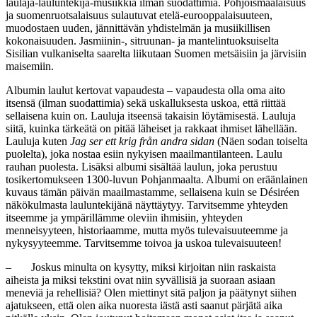
laulaja-lauluntekijä-musiikkia ilman suodattimia. Pohjoismaalaisuus
ja suomenruotsalaisuus sulautuvat etelä-eurooppalaisuuteen,
muodostaen uuden, jännittävän yhdistelmän ja musiikillisen
kokonaisuuden. Jasmiinin-, sitruunan- ja mantelintuoksuiselta
Sisilian vulkaniselta saarelta liikutaan Suomen metsäisiin ja järvisiin
maisemiin.
Albumin laulut kertovat vapaudesta – vapaudesta olla oma aito
itsensä (ilman suodattimia) sekä uskalluksesta uskoa, että riittää
sellaisena kuin on. Lauluja itseensä takaisin löytämisestä. Lauluja
siitä, kuinka tärkeätä on pitää läheiset ja rakkaat ihmiset lähellään.
Lauluja kuten
Jag ser ett krig från andra sidan
(Näen sodan toiselta
puolelta), joka nostaa esiin nykyisen maailmantilanteen. Laulu
rauhan puolesta. Lisäksi albumi sisältää laulun, joka perustuu
tosikertomukseen 1300-luvun Pohjanmaalta. Albumi on eräänlainen
kuvaus tämän päivän maailmastamme, sellaisena kuin se Désiréen
näkökulmasta lauluntekijänä näyttäytyy. Tarvitsemme yhteyden
itseemme ja ympärillämme oleviin ihmisiin, yhteyden
menneisyyteen, historiaamme, mutta myös tulevaisuuteemme ja
nykysyyteemme. Tarvitsemme toivoa ja uskoa tulevaisuuteen!
– Joskus minulta on kysytty, miksi kirjoitan niin raskaista
aiheista ja miksi tekstini ovat niin syvällisiä ja suoraan asiaan
meneviä ja rehellisiä? Olen miettinyt sitä paljon ja päätynyt siihen
ajatukseen, että olen aika nuoresta iästä asti saanut pärjätä aika