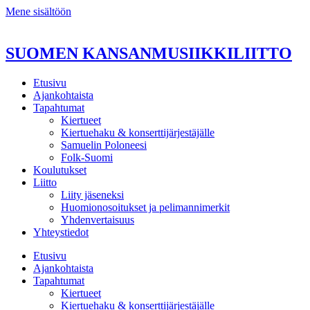
Mene sisältöön
SUOMEN KANSANMUSIIKKILIITTO
Etusivu
Ajankohtaista
Tapahtumat
Kiertueet
Kiertuehaku & konserttijärjestäjälle
Samuelin Poloneesi
Folk-Suomi
Koulutukset
Liitto
Liity jäseneksi
Huomionosoitukset ja pelimannimerkit
Yhdenvertaisuus
Yhteystiedot
Etusivu
Ajankohtaista
Tapahtumat
Kiertueet
Kiertuehaku & konserttijärjestäjälle