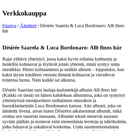
Verkkokauppa
Etusivu
/
Äänitteet
/ Désirée Saarela & Luca Bordonaro: Allt finns
här
Désirée Saarela & Luca Bordonaro: Allt finns här
Rajat ylittävä yhteistyö, jossa kaksi hyvin erilaista kulttuuria ja
henkilöä kohtaavat ja löytävät jotain yhteistä, mistä syntyy uutta
musiikkia. Hieno kohtaaminen ja uniikki albumi – lopputulos, kun
kaksi täysin toisilleen vierasta ihmistä kohtaavat ja vierailevat
toistensa luona. Näin kaikki sai alkunsa.
Désirée Saarelan uusi laulaja-lauluntekijä-albumi
Allt finns här
(Kaikki on tässä) on hänen kahdeksas albuminsa, joka on syntynyt
yhteistyössä monipuolisen sisilialaisen muusikon ja
bassoklarinetistin Luca Bordonaron kanssa. Aito albumi, joka on
äänitetty livenä, aivan kuten Désiréen aikaisemmat albumit, mikä
erottaa sen suuresta massasta. Albumin tekstit menevät suoraan
syvään päähän ja nostavat esiin monenlaisia teemoja ja näkökulmia,
jotka haluavat ja uskaltavat koskettaa. Uutta suomenruotsalaista