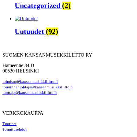
Uncategorized
(2)
Uutuudet
(92)
SUOMEN KANSANMUSIIKKILIITTO RY
Hämeentie 34 D
00530 HELSINKI
toimisto@kansanmusiikkiliitto.fi
toiminnanjohtaja@kansanmusiikkiliitto.fi
tuottaja@kansanmusiikkiliitto.fi
VERKKOKAUPPA
Tuotteet
Toimitusehdot