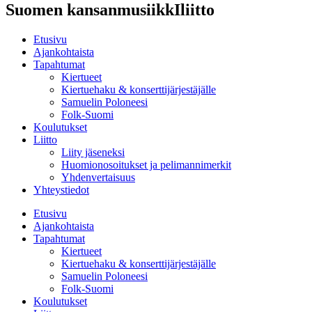
Suomen kansanmusiikkIliitto
Etusivu
Ajankohtaista
Tapahtumat
Kiertueet
Kiertuehaku & konserttijärjestäjälle
Samuelin Poloneesi
Folk-Suomi
Koulutukset
Liitto
Liity jäseneksi
Huomionosoitukset ja pelimannimerkit
Yhdenvertaisuus
Yhteystiedot
Etusivu
Ajankohtaista
Tapahtumat
Kiertueet
Kiertuehaku & konserttijärjestäjälle
Samuelin Poloneesi
Folk-Suomi
Koulutukset