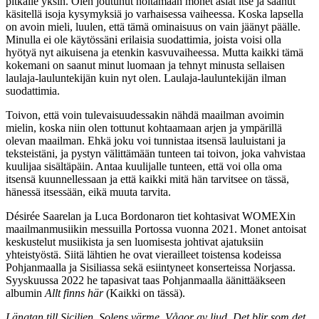
pitkälle yksin. Olen joutunut hoitamaan monet asiat itse ja saanut
käsitellä isoja kysymyksiä jo varhaisessa vaiheessa. Koska lapsella
on avoin mieli, luulen, että tämä ominaisuus on vain jäänyt päälle.
Minulla ei ole käytössäni erilaisia suodattimia, joista voisi olla
hyötyä nyt aikuisena ja etenkin kasvuvaiheessa. Mutta kaikki tämä
kokemani on saanut minut luomaan ja tehnyt minusta sellaisen
laulaja-lauluntekijän kuin nyt olen. Laulaja-lauluntekijän ilman
suodattimia.
Toivon, että voin tulevaisuudessakin nähdä maailman avoimin
mielin, koska niin olen tottunut kohtaamaan arjen ja ympärillä
olevan maailman. Ehkä joku voi tunnistaa itsensä lauluistani ja
teksteistäni, ja pystyn välittämään tunteen tai toivon, joka vahvistaa
kuulijaa sisältäpäin. Antaa kuulijalle tunteen, että voi olla oma
itsensä kuunnellessaan ja että kaikki mitä hän tarvitsee on tässä,
hänessä itsessään, eikä muuta tarvita.
Désirée Saarelan ja Luca Bordonaron tiet kohtasivat WOMEXin
maailmanmusiikin messuilla Portossa vuonna 2021. Monet antoisat
keskustelut musiikista ja sen luomisesta johtivat ajatuksiin
yhteistyöstä. Siitä lähtien he ovat vierailleet toistensa kodeissa
Pohjanmaalla ja Sisiliassa sekä esiintyneet konserteissa Norjassa.
Syyskuussa 2022 he tapasivat taas Pohjanmaalla äänittääkseen
albumin
Allt finns här
(Kaikki on tässä).
Längtan till Sicilien, Solens värme, Vågor av ljud, Det blir som det