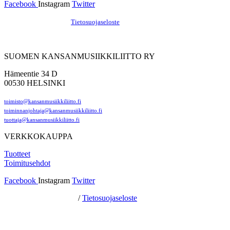
Facebook
Instagram
Twitter
Hosting by Sivustamo
/
Tietosuojaseloste
SUOMEN KANSANMUSIIKKILIITTO RY
Hämeentie 34 D
00530 HELSINKI
toimisto@kansanmusiikkiliitto.fi
toiminnanjohtaja@kansanmusiikkiliitto.fi
tuottaja@kansanmusiikkiliitto.fi
VERKKOKAUPPA
Tuotteet
Toimitusehdot
Facebook
Instagram
Twitter
Hosting by Sivustamo
/
Tietosuojaseloste