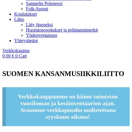
Samuelin Poloneesi
Folk-Suomi
Koulutukset
Liitto
Liity jäseneksi
Huomionosoitukset ja pelimannimerkit
Yhdenvertaisuus
Yhteystiedot
Verkkokauppa
0,00
€
0
Cart
SUOMEN KANSANMUSIIKKILIITTO
Verkkokauppamme on kiinni toimiston
vuosiloman ja kesäinventaarion ajan.
Avaamme verkkopuodin uudistettuna
syyskuun aikana!