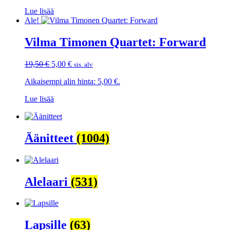
10,00 €.
5,00 €.
Lue lisää
Ale!
Vilma Timonen Quartet: Forward
Alkuperäinen
Nykyinen
19,50
€
5,00
€
sis. alv
hinta
hinta
Aikaisempi alin hinta:
5,00
€
.
oli:
on:
19,50 €.
5,00 €.
Lue lisää
Äänitteet
(1004)
Alelaari
(531)
Lapsille
(63)