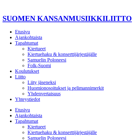
Mene
sisältöön
SUOMEN KANSANMUSIIKKILIITTO
Etusivu
Ajankohtaista
Tapahtumat
Kiertueet
Kiertuehaku & konserttijärjestäjälle
Samuelin Poloneesi
Folk-Suomi
Koulutukset
Liitto
Liity jäseneksi
Huomionosoitukset ja pelimannimerkit
Yhdenvertaisuus
Yhteystiedot
Etusivu
Ajankohtaista
Tapahtumat
Kiertueet
Kiertuehaku & konserttijärjestäjälle
Samuelin Poloneesi