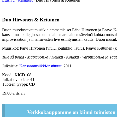
Etusivu
/
Äänitteet
/ Duo Hirvonen & Kettunen
Duo Hirvonen & Kettunen
Duon muodostavat musiikin ammattilaiset Päivi Hirvonen ja Paavo Kettu
kansanmusiikille, jossa suomalainen arkaainen sävelmä kohtaa ruotsal
improvisaation ja intensiivisten live-esiintymisien kautta. Duon musi
Muusikot: Päivi Hirvonen (viulu, jouhikko, laulu), Paavo Kettunen (ki
Tule sä poika / Matkapolska / Keikku / Koukku / Varpuspolska ja Taat
Julkaisija:
Kansanmusiikki-instituutti
2011.
Koodi: KICD108
Julkaisuvuosi: 2011
Tuoteen tyyppi: CD
19,00
€
sis. alv
Verkkokauppamme on kiinni toimiston 