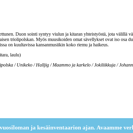
nen. Duon sointi syntyy viulun ja kitaran yhteistyöstä, jota välillä vä
aisen triolipolskan. Myös muusikoiden omat sävellykset ovat iso osa du
ikissa on kuultavissa kansanmusiikin koko riemu ja haikeus.
tara, laulu)
ipolska / Unikeko / Halljig / Maammo ja karkelo / Jokiliikkuja / Joha
vuosiloman ja kesäinventaarion ajan. Avaamme ver