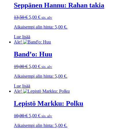
Seppänen Hannu: Rahan takia
Alkuperäinen
Nykyinen
13,50
€
5,00
€
sis. alv
hinta
hinta
Aikaisempi alin hinta:
5,00
€
.
oli:
on:
13,50 €.
5,00 €.
Lue lisää
Ale!
Band’o: Huu
Alkuperäinen
Nykyinen
19,00
€
5,00
€
sis. alv
hinta
hinta
Aikaisempi alin hinta:
5,00
€
.
oli:
on:
19,00 €.
5,00 €.
Lue lisää
Ale!
Lepistö Markku: Polku
Alkuperäinen
Nykyinen
10,00
€
5,00
€
sis. alv
hinta
hinta
Aikaisempi alin hinta:
5,00
€
.
oli:
on: