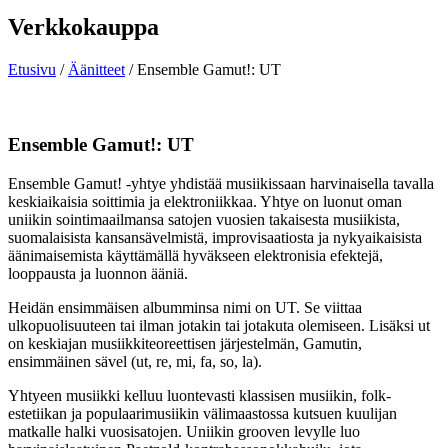
Verkkokauppa
Etusivu
/
Äänitteet
/ Ensemble Gamut!: UT
Ensemble Gamut!: UT
Ensemble Gamut! -yhtye yhdistää musiikissaan harvinaisella tavalla
keskiaikaisia soittimia ja elektroniikkaa. Yhtye on luonut oman
uniikin sointimaailmansa satojen vuosien takaisesta musiikista,
suomalaisista kansansävelmistä, improvisaatiosta ja nykyaikaisista
äänimaisemista käyttämällä hyväkseen elektronisia efektejä,
looppausta ja luonnon ääniä.
Heidän ensimmäisen albumminsa nimi on UT. Se viittaa
ulkopuolisuuteen tai ilman jotakin tai jotakuta olemiseen. Lisäksi ut
on keskiajan musiikkiteoreettisen järjestelmän, Gamutin,
ensimmäinen sävel (ut, re, mi, fa, so, la).
Yhtyeen musiikki kelluu luontevasti klassisen musiikin, folk-
estetiikan ja populaarimusiikin välimaastossa kutsuen kuulijan
matkalle halki vuosisatojen. Uniikin grooven levylle luo