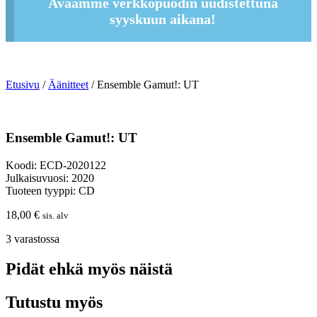
Avaamme verkkopuodin uudistettuna
syyskuun aikana!
Etusivu
/
Äänitteet
/ Ensemble Gamut!: UT
Ensemble Gamut!: UT
Koodi: ECD-2020122
Julkaisuvuosi: 2020
Tuoteen tyyppi: CD
18,00
€
sis. alv
3 varastossa
Pidät ehkä myös näistä
Tutustu myös