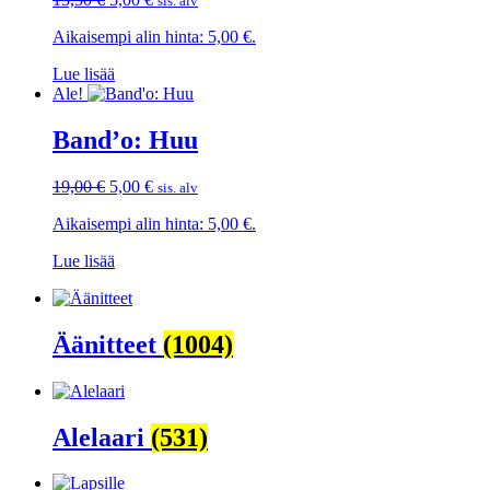
sis. alv
hinta
hinta
Aikaisempi alin hinta:
5,00
€
.
oli:
on:
13,50 €.
5,00 €.
Lue lisää
Ale!
Band’o: Huu
Alkuperäinen
Nykyinen
19,00
€
5,00
€
sis. alv
hinta
hinta
Aikaisempi alin hinta:
5,00
€
.
oli:
on:
19,00 €.
5,00 €.
Lue lisää
Äänitteet
(1004)
Alelaari
(531)