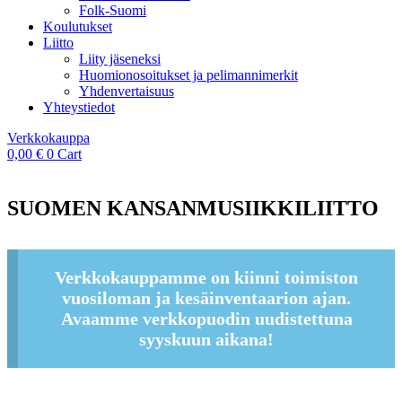
Folk-Suomi
Koulutukset
Liitto
Liity jäseneksi
Huomionosoitukset ja pelimannimerkit
Yhdenvertaisuus
Yhteystiedot
Verkkokauppa
0,00
€
0
Cart
SUOMEN KANSANMUSIIKKILIITTO
Verkkokauppamme on kiinni toimiston
vuosiloman ja kesäinventaarion ajan.
Avaamme verkkopuodin uudistettuna
syyskuun aikana!