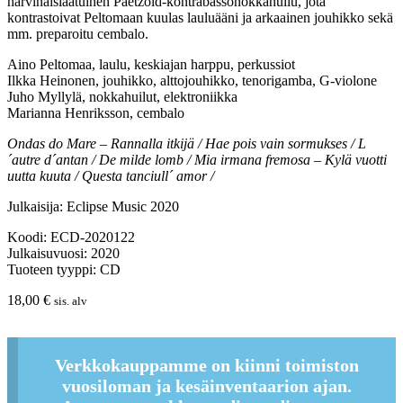
harvinaislaatuinen Paetzold-kontrabassonokkahuilu, jota
kontrastoivat Peltomaan kuulas lauluääni ja arkaainen jouhikko sekä
mm. preparoitu cembalo.
Aino Peltomaa, laulu, keskiajan harppu, perkussiot
Ilkka Heinonen, jouhikko, alttojouhikko, tenorigamba, G-violone
Juho Myllylä, nokkahuilut, elektroniikka
Marianna Henriksson, cembalo
Ondas do Mare – Rannalla itkijä / Hae pois vain sormukses / L
´autre d´antan / De milde lomb / Mia irmana fremosa – Kylä vuotti
uutta kuuta / Questa tanciull´ amor /
Julkaisija: Eclipse Music 2020
Koodi: ECD-2020122
Julkaisuvuosi: 2020
Tuoteen tyyppi: CD
18,00
€
sis. alv
Verkkokauppamme on kiinni toimiston
vuosiloman ja kesäinventaarion ajan.