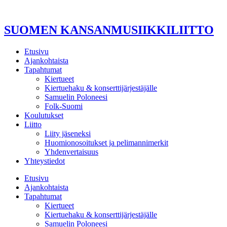
Mene
sisältöön
SUOMEN KANSANMUSIIKKILIITTO
Etusivu
Ajankohtaista
Tapahtumat
Kiertueet
Kiertuehaku & konserttijärjestäjälle
Samuelin Poloneesi
Folk-Suomi
Koulutukset
Liitto
Liity jäseneksi
Huomionosoitukset ja pelimannimerkit
Yhdenvertaisuus
Yhteystiedot
Etusivu
Ajankohtaista
Tapahtumat
Kiertueet
Kiertuehaku & konserttijärjestäjälle
Samuelin Poloneesi