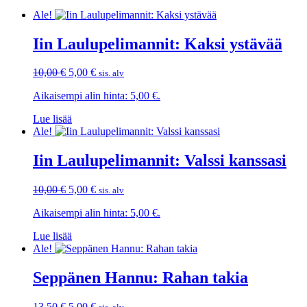
Ale!
Iin Laulupelimannit: Kaksi ystävää
Alkuperäinen
Nykyinen
10,00
€
5,00
€
sis. alv
hinta
hinta
Aikaisempi alin hinta:
5,00
€
.
oli:
on:
10,00 €.
5,00 €.
Lue lisää
Ale!
Iin Laulupelimannit: Valssi kanssasi
Alkuperäinen
Nykyinen
10,00
€
5,00
€
sis. alv
hinta
hinta
Aikaisempi alin hinta:
5,00
€
.
oli:
on:
10,00 €.
5,00 €.
Lue lisää
Ale!
Seppänen Hannu: Rahan takia
Alkuperäinen
Nykyinen
13,50
€
5,00
€