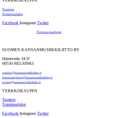
VERKKOKAUPPA
Tuotteet
Toimitusehdot
Facebook
Instagram
Twitter
Hosting by Sivustamo
/
Tietosuojaseloste
SUOMEN KANSANMUSIIKKILIITTO RY
Hämeentie 34 D
00530 HELSINKI
toimisto@kansanmusiikkiliitto.fi
toiminnanjohtaja@kansanmusiikkiliitto.fi
tuottaja@kansanmusiikkiliitto.fi
VERKKOKAUPPA
Tuotteet
Toimitusehdot
Facebook
Instagram
Twitter