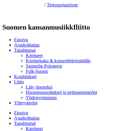
Hosting by Sivustamo
/
Tietosuojaseloste
Suomen kansanmusiikkIliitto
Etusivu
Ajankohtaista
Tapahtumat
Kiertueet
Kiertuehaku & konserttijärjestäjälle
Samuelin Poloneesi
Folk-Suomi
Koulutukset
Liitto
Liity jäseneksi
Huomionosoitukset ja pelimannimerkit
Yhdenvertaisuus
Yhteystiedot
Etusivu
Ajankohtaista
Tapahtumat
Kiertueet