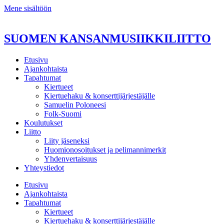
Mene sisältöön
SUOMEN KANSANMUSIIKKILIITTO
Etusivu
Ajankohtaista
Tapahtumat
Kiertueet
Kiertuehaku & konserttijärjestäjälle
Samuelin Poloneesi
Folk-Suomi
Koulutukset
Liitto
Liity jäseneksi
Huomionosoitukset ja pelimannimerkit
Yhdenvertaisuus
Yhteystiedot
Etusivu
Ajankohtaista
Tapahtumat
Kiertueet
Kiertuehaku & konserttijärjestäjälle