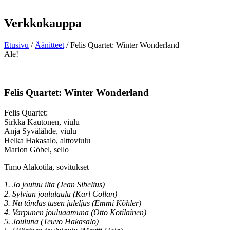
Verkkokauppa
Etusivu
/
Äänitteet
/ Felis Quartet: Winter Wonderland
Ale!
Felis Quartet: Winter Wonderland
Felis Quartet:
Sirkka Kautonen, viulu
Anja Syvälähde, viulu
Helka Hakasalo, alttoviulu
Marion Göbel, sello
Timo Alakotila, sovitukset
1. Jo joutuu ilta (Jean Sibelius)
2. Sylvian joululaulu (Karl Collan)
3. Nu tändas tusen juleljus (Emmi Köhler)
4. Varpunen jouluaamuna (Otto Kotilainen)
5. Jouluna (Teuvo Hakasalo)