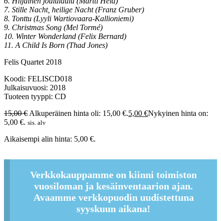
6. Hiljainen joululaulu (Martti Hela)
7. Stille Nacht, heilige Nacht (Franz Gruber)
8. Tonttu (Lyyli Wartiovaara-Kallioniemi)
9. Christmas Song (Mel Tormé)
10. Winter Wonderland (Felix Bernard)
11. A Child Is Born (Thad Jones)
Felis Quartet 2018
Koodi: FELISCD018
Julkaisuvuosi: 2018
Tuoteen tyyppi: CD
15,00
€
Alkuperäinen hinta oli: 15,00 €.
5,00
€
Nykyinen hinta on:
5,00 €.
sis. alv
Aikaisempi alin hinta:
5,00
€
.
Verkkokauppamme on kiinni toimiston
vuosiloman ja kesäinventaarion ajan.
Avaamme verkkopuodin uudistettuna
syyskuun aikana!