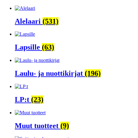
Alelaari
(531)
Lapsille
(63)
Laulu- ja nuottikirjat
(196)
LP:t
(23)
Muut tuotteet
(9)