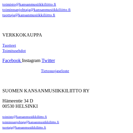
toimisto@kansanmusiikkiliitto.fi
toiminnanjohtaja@kansanmusiikkiliitto.fi
tuottaja@kansanmusiikkiliitto.fi
VERKKOKAUPPA
Tuotteet
Toimitusehdot
Facebook
Instagram
Twitter
Hosting by Sivustamo
/
Tietosuojaseloste
SUOMEN KANSANMUSIIKKILIITTO RY
Hämeentie 34 D
00530 HELSINKI
toimisto@kansanmusiikkiliitto.fi
toiminnanjohtaja@kansanmusiikkiliitto.fi
tuottaja@kansanmusiikkiliitto.fi