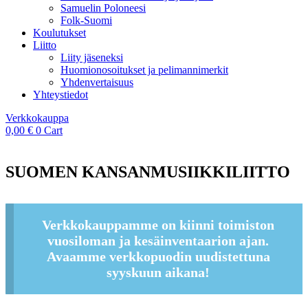
Samuelin Poloneesi
Folk-Suomi
Koulutukset
Liitto
Liity jäseneksi
Huomionosoitukset ja pelimannimerkit
Yhdenvertaisuus
Yhteystiedot
Verkkokauppa
0,00
€
0
Cart
SUOMEN KANSANMUSIIKKILIITTO
Verkkokauppamme on kiinni toimiston
vuosiloman ja kesäinventaarion ajan.
Avaamme verkkopuodin uudistettuna
syyskuun aikana!