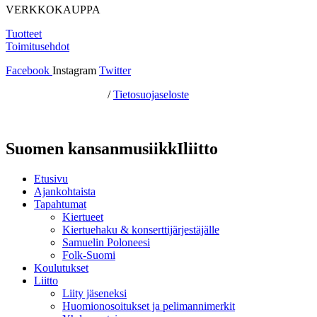
VERKKOKAUPPA
Tuotteet
Toimitusehdot
Facebook
Instagram
Twitter
Hosting by Sivustamo
/
Tietosuojaseloste
Suomen kansanmusiikkIliitto
Etusivu
Ajankohtaista
Tapahtumat
Kiertueet
Kiertuehaku & konserttijärjestäjälle
Samuelin Poloneesi
Folk-Suomi
Koulutukset
Liitto
Liity jäseneksi
Huomionosoitukset ja pelimannimerkit