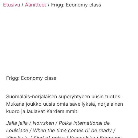
Etusivu
/
Äänitteet
/ Frigg: Economy class
Frigg: Economy class
Suomalais-norjalaisen superyhtyeen uusin tuotos.
Mukana joukko uusia omia sävellyksiä, norjalainen
kuoro ja laulavat Kardemimmit.
Jalla jalla / Norrsken / Polka International de
Louisiane / When the time comes I’ll be ready /
Viinalaulu / Kind of polka / Kisapolska / Economy