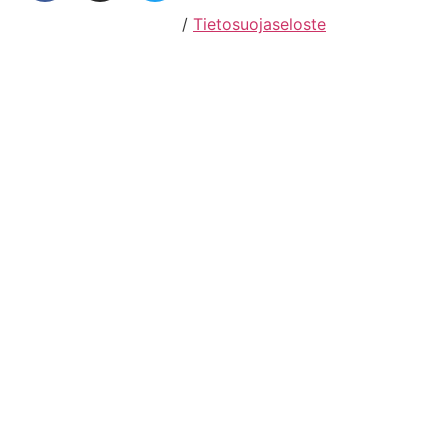
Hosting by Sivustamo
/
Tietosuojaseloste