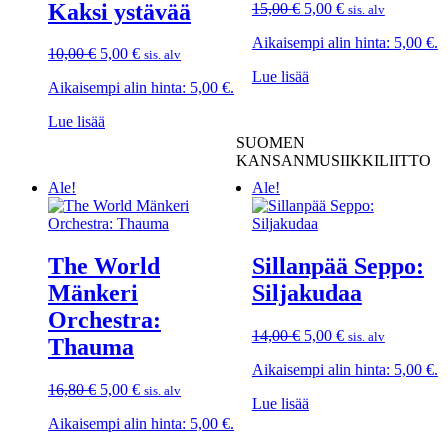
Kaksi ystävää
Alkuperäinen
Nykyinen
15,00
€
5,00
€
sis. alv
hinta
hinta
Aikaisempi alin hinta:
5,00
€
.
oli:
on:
Alkuperäinen
Nykyinen
10,00
€
5,00
€
sis. alv
15,00 €.
5,00 €.
hinta
hinta
Lue lisää
Aikaisempi alin hinta:
5,00
€
.
oli:
on:
10,00 €.
5,00 €.
Lue lisää
SUOMEN
KANSANMUSIIKKILIITTO
Ale!
Ale!
The World
Sillanpää Seppo:
Mänkeri
Siljakudaa
Orchestra:
Alkuperäinen
Nykyinen
14,00
€
5,00
€
sis. alv
Thauma
hinta
hinta
Aikaisempi alin hinta:
5,00
€
.
oli:
on:
Alkuperäinen
Nykyinen
14,00 €.
5,00 €.
16,80
€
5,00
€
sis. alv
Lue lisää
hinta
hinta
Aikaisempi alin hinta:
5,00
€
.
oli:
on:
16,80 €.
5,00 €.