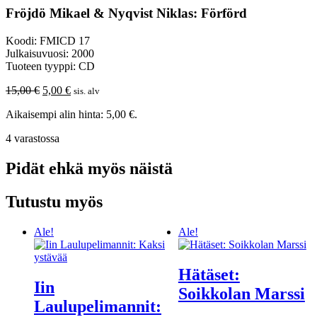
Fröjdö Mikael & Nyqvist Niklas: Förförd
Koodi: FMICD 17
Julkaisuvuosi: 2000
Tuoteen tyyppi: CD
Alkuperäinen
Nykyinen
15,00
€
5,00
€
sis. alv
hinta
hinta
Aikaisempi alin hinta:
5,00
€
.
oli:
on:
15,00 €.
5,00 €.
4 varastossa
Pidät ehkä myös näistä
Tutustu myös
Ale!
Ale!
Hätäset:
Iin
Soikkolan Marssi
Laulupelimannit: