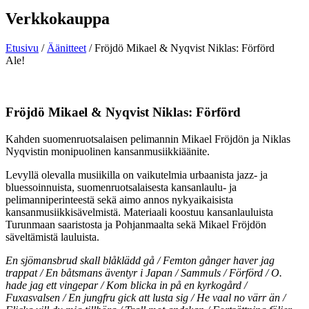
Verkkokauppa
Etusivu
/
Äänitteet
/ Fröjdö Mikael & Nyqvist Niklas: Förförd
Ale!
Fröjdö Mikael & Nyqvist Niklas: Förförd
Kahden suomenruotsalaisen pelimannin Mikael Fröjdön ja Niklas
Nyqvistin monipuolinen kansanmusiikkiäänite.
Levyllä olevalla musiikilla on vaikutelmia urbaanista jazz- ja
bluessoinnuista, suomenruotsalaisesta kansanlaulu- ja
pelimanniperinteestä sekä aimo annos nykyaikaisista
kansanmusiikkisävelmistä. Materiaali koostuu kansanlauluista
Turunmaan saaristosta ja Pohjanmaalta sekä Mikael Fröjdön
säveltämistä lauluista.
En sjömansbrud skall blåklädd gå / Femton gånger haver jag
trappat / En båtsmans äventyr i Japan / Sammuls / Förförd / O.
hade jag ett vingepar / Kom blicka in på en kyrkogård /
Fuxasvalsen / En jungfru gick att lusta sig / He vaal no värr än /