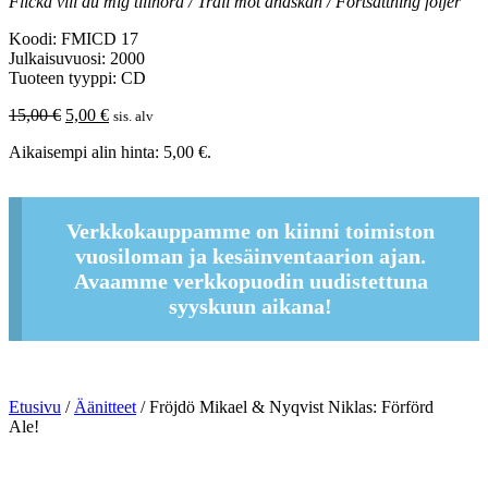
Flicka vill du mig tillhöra / Trall mot andskan / Fortsättning följer
Koodi: FMICD 17
Julkaisuvuosi: 2000
Tuoteen tyyppi: CD
Alkuperäinen
Nykyinen
15,00
€
5,00
€
sis. alv
hinta
hinta
Aikaisempi alin hinta:
5,00
€
.
oli:
on:
15,00 €.
5,00 €.
Verkkokauppamme on kiinni toimiston
vuosiloman ja kesäinventaarion ajan.
Avaamme verkkopuodin uudistettuna
syyskuun aikana!
Etusivu
/
Äänitteet
/ Fröjdö Mikael & Nyqvist Niklas: Förförd
Ale!