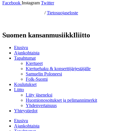
Facebook
Instagram
Twitter
Hosting by Sivustamo
/
Tietosuojaseloste
Suomen kansanmusiikkIliitto
Etusivu
Ajankohtaista
Tapahtumat
Kiertueet
Kiertuehaku & konserttijärjestäjälle
Samuelin Poloneesi
Folk-Suomi
Koulutukset
Liitto
Liity jäseneksi
Huomionosoitukset ja pelimannimerkit
Yhdenvertaisuus
Yhteystiedot
Etusivu
Ajankohtaista