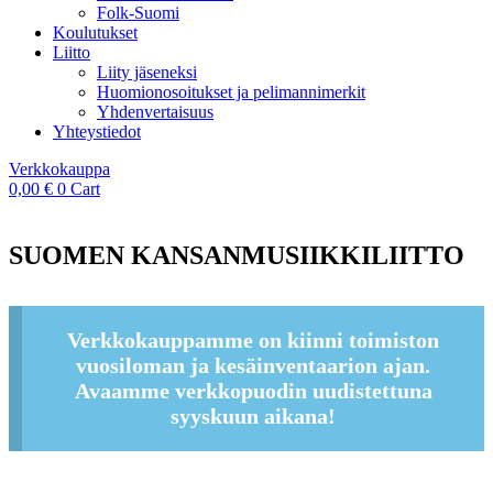
Folk-Suomi
Koulutukset
Liitto
Liity jäseneksi
Huomionosoitukset ja pelimannimerkit
Yhdenvertaisuus
Yhteystiedot
Verkkokauppa
0,00
€
0
Cart
SUOMEN KANSANMUSIIKKILIITTO
Verkkokauppamme on kiinni toimiston
vuosiloman ja kesäinventaarion ajan.
Avaamme verkkopuodin uudistettuna
syyskuun aikana!