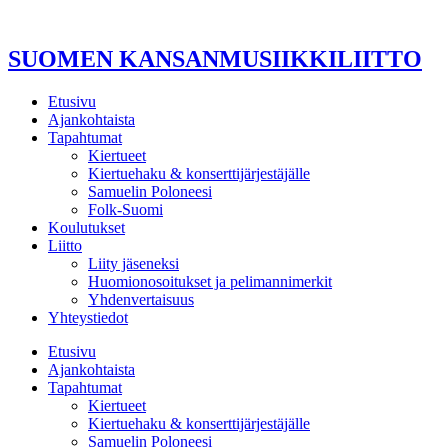
Mene
sisältöön
SUOMEN KANSANMUSIIKKILIITTO
Etusivu
Ajankohtaista
Tapahtumat
Kiertueet
Kiertuehaku & konserttijärjestäjälle
Samuelin Poloneesi
Folk-Suomi
Koulutukset
Liitto
Liity jäseneksi
Huomionosoitukset ja pelimannimerkit
Yhdenvertaisuus
Yhteystiedot
Etusivu
Ajankohtaista
Tapahtumat
Kiertueet
Kiertuehaku & konserttijärjestäjälle
Samuelin Poloneesi