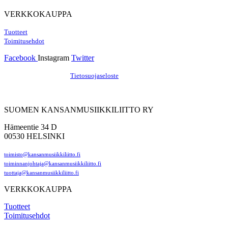
VERKKOKAUPPA
Tuotteet
Toimitusehdot
Facebook
Instagram
Twitter
Hosting by Sivustamo
/
Tietosuojaseloste
SUOMEN KANSANMUSIIKKILIITTO RY
Hämeentie 34 D
00530 HELSINKI
toimisto@kansanmusiikkiliitto.fi
toiminnanjohtaja@kansanmusiikkiliitto.fi
tuottaja@kansanmusiikkiliitto.fi
VERKKOKAUPPA
Tuotteet
Toimitusehdot