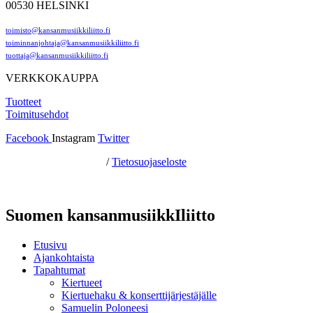
00530 HELSINKI
toimisto@kansanmusiikkiliitto.fi
toiminnanjohtaja@kansanmusiikkiliitto.fi
tuottaja@kansanmusiikkiliitto.fi
VERKKOKAUPPA
Tuotteet
Toimitusehdot
Facebook
Instagram
Twitter
Hosting by Sivustamo
/
Tietosuojaseloste
Suomen kansanmusiikkIliitto
Etusivu
Ajankohtaista
Tapahtumat
Kiertueet
Kiertuehaku & konserttijärjestäjälle
Samuelin Poloneesi