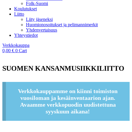
Folk-Suomi
Koulutukset
Liitto
Liity jäseneksi
Huomionosoitukset ja pelimannimerkit
Yhdenvertaisuus
Yhteystiedot
Verkkokauppa
0,00
€
0
Cart
SUOMEN KANSANMUSIIKKILIITTO
Verkkokauppamme on kiinni toimiston
vuosiloman ja kesäinventaarion ajan.
Avaamme verkkopuodin uudistettuna
syyskuun aikana!