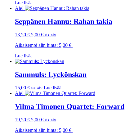
Lue lisää
Ale!
Seppänen Hannu: Rahan takia
Alkuperäinen
Nykyinen
13,50
€
5,00
€
sis. alv
hinta
hinta
Aikaisempi alin hinta:
5,00
€
.
oli:
on:
13,50 €.
5,00 €.
Lue lisää
Sammuls: Lyckönskan
15,00
€
Lue lisää
sis. alv
Ale!
Vilma Timonen Quartet: Forward
Alkuperäinen
Nykyinen
19,50
€
5,00
€
sis. alv
hinta
hinta
Aikaisempi alin hinta:
5,00
€
.
oli:
on:
19,50 €.
5,00 €.