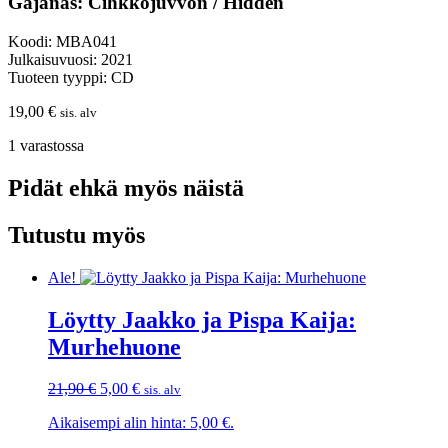
Gájanas: Čihkkojuvvon / Hidden
Koodi: MBA041
Julkaisuvuosi: 2021
Tuoteen tyyppi: CD
19,00
€
sis. alv
1 varastossa
Pidät ehkä myös näistä
Tutustu myös
Ale!
Löytty Jaakko ja Pispa Kaija:
Murhehuone
Alkuperäinen
Nykyinen
21,90
€
5,00
€
sis. alv
hinta
hinta
Aikaisempi alin hinta:
5,00
€
.
oli:
on:
21,90 €.
5,00 €.