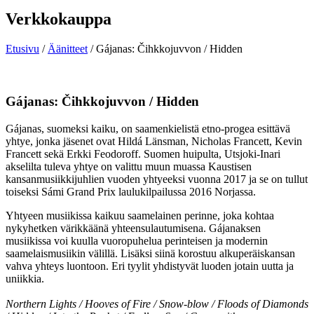
Verkkokauppa
Etusivu
/
Äänitteet
/ Gájanas: Čihkkojuvvon / Hidden
Gájanas: Čihkkojuvvon / Hidden
Gájanas, suomeksi kaiku, on saamenkielistä etno-progea esittävä
yhtye, jonka jäsenet ovat Hildá Länsman, Nicholas Francett, Kevin
Francett sekä Erkki Feodoroff. Suomen huipulta, Utsjoki-Inari
akselilta tuleva yhtye on valittu muun muassa Kaustisen
kansanmusiikkijuhlien vuoden yhtyeeksi vuonna 2017 ja se on tullut
toiseksi Sámi Grand Prix laulukilpailussa 2016 Norjassa.
Yhtyeen musiikissa kaikuu saamelainen perinne, joka kohtaa
nykyhetken värikkäänä yhteensulautumisena. Gájanaksen
musiikissa voi kuulla vuoropuhelua perinteisen ja modernin
saamelaismusiikin välillä. Lisäksi siinä korostuu alkuperäiskansan
vahva yhteys luontoon. Eri tyylit yhdistyvät luoden jotain uutta ja
uniikkia.
Northern Lights / Hooves of Fire / Snow-blow / Floods of Diamonds