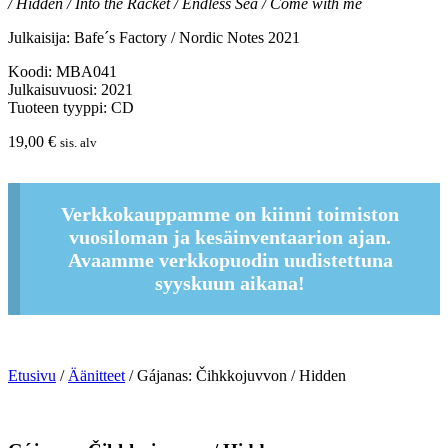
/ Hidden / Into the Racket / Endless Sea / Come with me
Julkaisija: Bafe´s Factory / Nordic Notes 2021
Koodi: MBA041
Julkaisuvuosi: 2021
Tuoteen tyyppi: CD
19,00
€
sis. alv
Verkkokauppamme on kiinni toimiston
vuosiloman ja kesäinventaarion ajan.
Avaamme verkkopuodin uudistettuna
syyskuun aikana!
Etusivu
/
Äänitteet
/ Gájanas: Čihkkojuvvon / Hidden