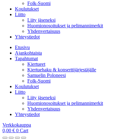
Folk-Suomi
Koulutukset
Liitto
Liity jäseneksi
Huomionosoitukset ja pelimannimerkit
Yhdenvertaisuus
Yhteystiedot
Etusivu
Ajankohtaista
Tapahtumat
Kiertueet
Kiertuehaku & konserttijärjestäjälle
Samuelin Poloneesi
Folk-Suomi
Koulutukset
Liitto
Liity jäseneksi
Huomionosoitukset ja pelimannimerkit
Yhdenvertaisuus
Yhteystiedot
Verkkokauppa
0,00
€
0
Cart