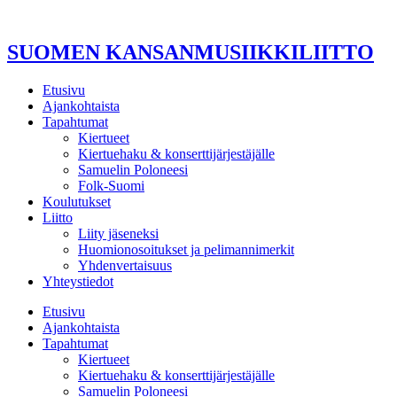
Mene
sisältöön
SUOMEN KANSANMUSIIKKILIITTO
Etusivu
Ajankohtaista
Tapahtumat
Kiertueet
Kiertuehaku & konserttijärjestäjälle
Samuelin Poloneesi
Folk-Suomi
Koulutukset
Liitto
Liity jäseneksi
Huomionosoitukset ja pelimannimerkit
Yhdenvertaisuus
Yhteystiedot
Etusivu
Ajankohtaista
Tapahtumat
Kiertueet
Kiertuehaku & konserttijärjestäjälle
Samuelin Poloneesi