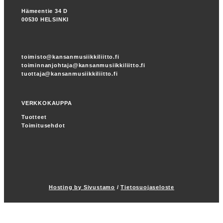
Hämeentie 34 D
00530 HELSINKI
toimisto@kansanmusiikkiliitto.fi
toiminnanjohtaja@kansanmusiikkiliitto.fi
tuottaja@kansanmusiikkiliitto.fi
VERKKOKAUPPA
Tuotteet
Toimitusehdot
Hosting by Sivustamo
/
Tietosuojaseloste