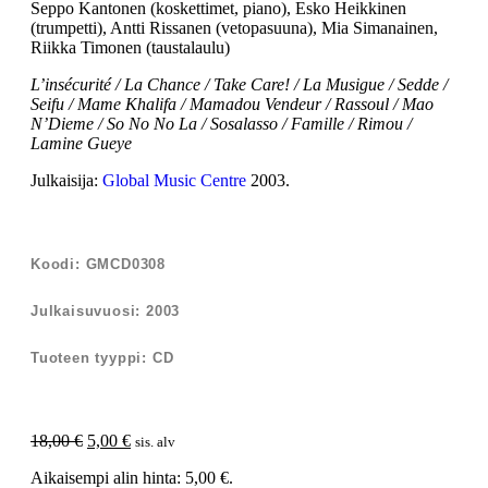
Seppo Kantonen (koskettimet, piano), Esko Heikkinen
(trumpetti), Antti Rissanen (vetopasuuna), Mia Simanainen,
Riikka Timonen (taustalaulu)
L’insécurité / La Chance / Take Care! / La Musigue / Sedde /
Seifu / Mame Khalifa / Mamadou Vendeur / Rassoul / Mao
N’Dieme / So No No La / Sosalasso / Famille / Rimou /
Lamine Gueye
Julkaisija:
Global Music Centre
2003.
Koodi: GMCD0308
Julkaisuvuosi: 2003
Tuoteen tyyppi: CD
18,00
€
5,00
€
sis. alv
Aikaisempi alin hinta:
5,00
€
.