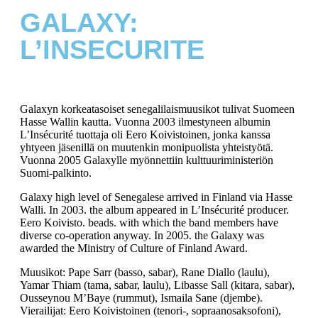
GALAXY:
L’INSECURITE
Galaxyn korkeatasoiset senegalilaismuusikot tulivat Suomeen
Hasse Wallin kautta. Vuonna 2003 ilmestyneen albumin
L’Insécurité tuottaja oli Eero Koivistoinen, jonka kanssa
yhtyeen jäsenillä on muutenkin monipuolista yhteistyötä.
Vuonna 2005 Galaxylle myönnettiin kulttuuriministeriön
Suomi-palkinto.
Galaxy high level of Senegalese arrived in Finland via Hasse
Walli. In 2003. the album appeared in L’Insécurité producer.
Eero Koivisto. beads. with which the band members have
diverse co-operation anyway. In 2005. the Galaxy was
awarded the Ministry of Culture of Finland Award.
Muusikot: Pape Sarr (basso, sabar), Rane Diallo (laulu),
Yamar Thiam (tama, sabar, laulu), Libasse Sall (kitara, sabar),
Ousseynou M’Baye (rummut), Ismaila Sane (djembe).
Vierailijat: Eero Koivistoinen (tenori-, sopraanosaksofoni),