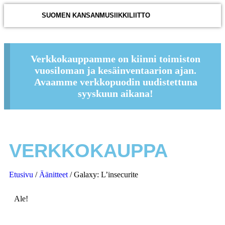
SUOMEN KANSANMUSIIKKILIITTO
Verkkokauppamme on kiinni toimiston
vuosiloman ja kesäinventaarion ajan.
Avaamme verkkopuodin uudistettuna
syyskuun aikana!
VERKKOKAUPPA
Etusivu
/
Äänitteet
/ Galaxy: L’insecurite
Ale!