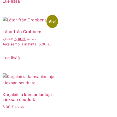
Lue lisää
Ale!
Låtar från Grabbens
7,00
€
5,00
€
sis. alv
Aikaisempi alin hinta:
5,00
€
.
Lue lisää
Karjalaisia kansanlauluja
Lieksan seudulta
5,00
€
sis. alv