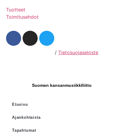
Tuotteet
Toimitusehdot
Hosting by Sivustamo
/
Tietosuojaseloste
Suomen kansanmusiikkIliitto
Etusivu
Ajankohtaista
Tapahtumat