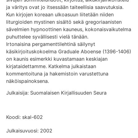
ja väritys ovat jo itsessään taiteellisia saavutuksia.
Kun kirjojen koreaan ulkoasuun liitetään niiden
liturgioiden mystinen sisältö sekä gregoriaanisten
sävelmien hypnoottinen kauneus, kokonaisvaikutelma
puhuttelee syvällisesti vielä tänään.
Irtonaisina pergamenttilehtinä säilynyt
käsikirjoituskokoelma Graduale Aboense (1396-1406)
on kaunis esimerkki kuvastamaan keskiajan
kirjataidettamme. Katkelma julkaistaan
kommentoituna ja hakemistoin varustettuna
näköispainoksena.
Julkaisija: Suomalaisen Kirjallisuuden Seura
Koodi: skal-602
Julkaisuvuosi: 2002