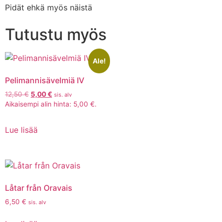
Pidät ehkä myös näistä
Tutustu myös
Ale!
Pelimannisävelmiä IV
12,50
€
5,00
€
sis. alv
Aikaisempi alin hinta:
5,00
€
.
Lue lisää
Låtar från Oravais
6,50
€
sis. alv