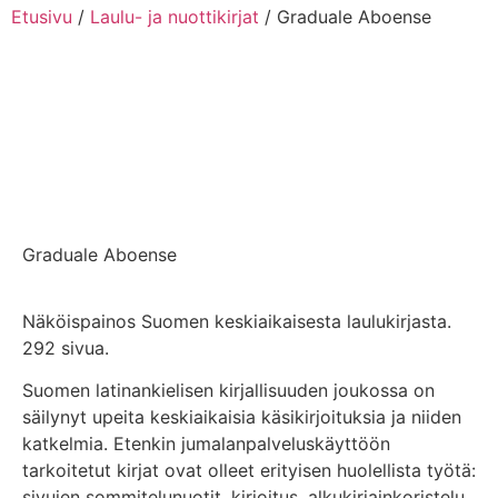
Etusivu
/
Laulu- ja nuottikirjat
/ Graduale Aboense
Graduale Aboense
Näköispainos Suomen keskiaikaisesta laulukirjasta.
292 sivua.
Suomen latinankielisen kirjallisuuden joukossa on
säilynyt upeita keskiaikaisia käsikirjoituksia ja niiden
katkelmia. Etenkin jumalanpalveluskäyttöön
tarkoitetut kirjat ovat olleet erityisen huolellista työtä:
sivujen sommitelunuotit, kirjoitus, alkukirjainkoristelu