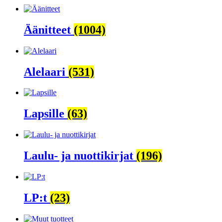
Äänitteet
(1004)
Alelaari
(531)
Lapsille
(63)
Laulu- ja nuottikirjat
(196)
LP:t
(23)