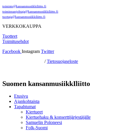
toimisto@kansanmusiikkiliitto.fi
toiminnanjohtaja@kansanmusiikkiliitto.fi
tuottaja@kansanmusiikkiliitto.fi
VERKKOKAUPPA
Tuotteet
Toimitusehdot
Facebook
Instagram
Twitter
Hosting by Sivustamo
/
Tietosuojaseloste
Suomen kansanmusiikkIliitto
Etusivu
Ajankohtaista
Tapahtumat
Kiertueet
Kiertuehaku & konserttijärjestäjälle
Samuelin Poloneesi
Folk-Suomi