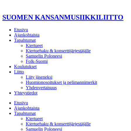
Mene
sisältöön
SUOMEN KANSANMUSIIKKILIITTO
Etusivu
Ajankohtaista
Tapahtumat
Kiertueet
Kiertuehaku & konserttijärjestäjälle
Samuelin Poloneesi
Folk-Suomi
Koulutukset
Liitto
Liity jäseneksi
Huomionosoitukset ja pelimannimerkit
Yhdenvertaisuus
Yhteystiedot
Etusivu
Ajankohtaista
Tapahtumat
Kiertueet
Kiertuehaku & konserttijärjestäjälle
Samuelin Poloneesi