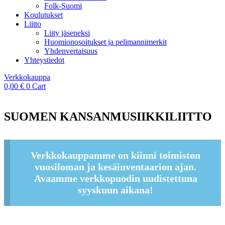
Folk-Suomi
Koulutukset
Liitto
Liity jäseneksi
Huomionosoitukset ja pelimannimerkit
Yhdenvertaisuus
Yhteystiedot
Verkkokauppa
0,00
€
0
Cart
SUOMEN KANSANMUSIIKKILIITTO
Verkkokauppamme on kiinni toimiston
vuosiloman ja kesäinventaarion ajan.
Avaamme verkkopuodin uudistettuna
syyskuun aikana!