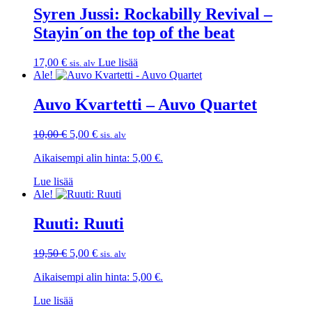
Syren Jussi: Rockabilly Revival –
Stayin´on the top of the beat
17,00
€
Lue lisää
sis. alv
Ale!
Auvo Kvartetti – Auvo Quartet
Alkuperäinen
Nykyinen
10,00
€
5,00
€
sis. alv
hinta
hinta
Aikaisempi alin hinta:
5,00
€
.
oli:
on:
10,00 €.
5,00 €.
Lue lisää
Ale!
Ruuti: Ruuti
Alkuperäinen
Nykyinen
19,50
€
5,00
€
sis. alv
hinta
hinta
Aikaisempi alin hinta:
5,00
€
.
oli:
on:
19,50 €.
5,00 €.
Lue lisää