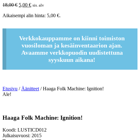
Alkuperäinen
Nykyinen
18,00
€
5,00
€
sis. alv
hinta
hinta
Aikaisempi alin hinta:
5,00
€
.
oli:
on:
18,00 €.
5,00 €.
Verkkokauppamme on kiinni toimiston
vuosiloman ja kesäinventaarion ajan.
Avaamme verkkopuodin uudistettuna
syyskuun aikana!
Etusivu
/
Äänitteet
/ Haaga Folk Machine: Ignition!
Ale!
Haaga Folk Machine: Ignition!
Koodi: LUSTICD012
Julkaisuvuosi: 2015