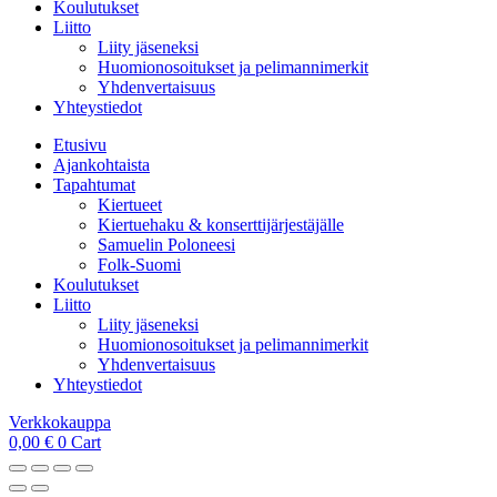
Koulutukset
Liitto
Liity jäseneksi
Huomionosoitukset ja pelimannimerkit
Yhdenvertaisuus
Yhteystiedot
Etusivu
Ajankohtaista
Tapahtumat
Kiertueet
Kiertuehaku & konserttijärjestäjälle
Samuelin Poloneesi
Folk-Suomi
Koulutukset
Liitto
Liity jäseneksi
Huomionosoitukset ja pelimannimerkit
Yhdenvertaisuus
Yhteystiedot
Verkkokauppa
0,00
€
0
Cart