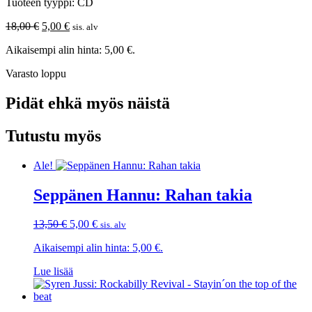
Tuoteen tyyppi: CD
Alkuperäinen
Nykyinen
18,00
€
5,00
€
sis. alv
hinta
hinta
Aikaisempi alin hinta:
5,00
€
.
oli:
on:
18,00 €.
5,00 €.
Varasto loppu
Pidät ehkä myös näistä
Tutustu myös
Ale!
Seppänen Hannu: Rahan takia
Alkuperäinen
Nykyinen
13,50
€
5,00
€
sis. alv
hinta
hinta
Aikaisempi alin hinta:
5,00
€
.
oli:
on:
13,50 €.
5,00 €.
Lue lisää