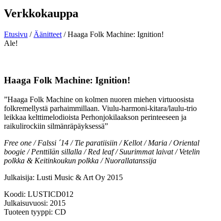
Verkkokauppa
Etusivu
/
Äänitteet
/ Haaga Folk Machine: Ignition!
Ale!
Haaga Folk Machine: Ignition!
”Haaga Folk Machine on kolmen nuoren miehen virtuoosista
folkremellystä parhaimmillaan. Viulu-harmoni-kitara/laulu-trio
leikkaa kelttimelodioista Perhonjokilaakson perinteeseen ja
raikulirockiin silmänräpäyksessä”
Free one / Falssi ´14 / Tie paratiisiin / Kellot / Maria / Oriental
boogie / Penttilän sillalla / Red leaf / Suurimmat laivat / Vetelin
polkka & Keitinkoukun polkka / Nuorallatanssija
Julkaisija: Lusti Music & Art Oy 2015
Koodi: LUSTICD012
Julkaisuvuosi: 2015
Tuoteen tyyppi: CD