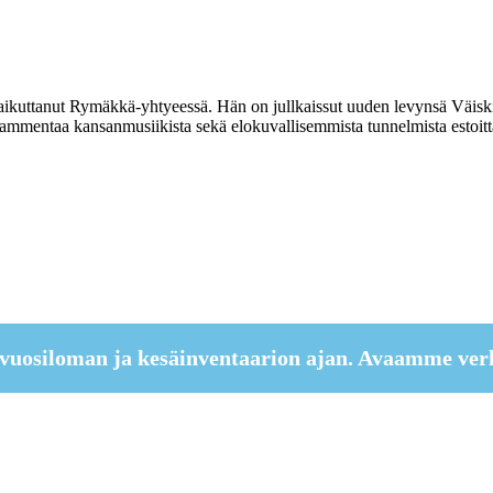
ikuttanut Rymäkkä-yhtyeessä. Hän on jullkaissut uuden levynsä Väiski
 ammentaa kansanmusiikista sekä elokuvallisemmista tunnelmista estoitta 
vuosiloman ja kesäinventaarion ajan. Avaamme ver