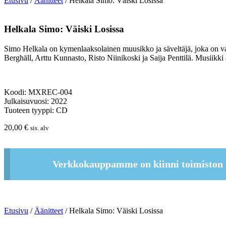
Etusivu
/
Äänitteet
/ Helkala Simo: Väiski Losissa
Helkala Simo: Väiski Losissa
Simo Helkala on kymenlaaksolainen muusikko ja säveltäjä, joka on va
Berghäll, Arttu Kunnasto, Risto Niinikoski ja Saija Penttilä. Musiikki
Koodi: MXREC-004
Julkaisuvuosi: 2022
Tuoteen tyyppi: CD
20,00
€
sis. alv
Verkkokauppamme on kiinni toimiston 
Etusivu
/
Äänitteet
/ Helkala Simo: Väiski Losissa