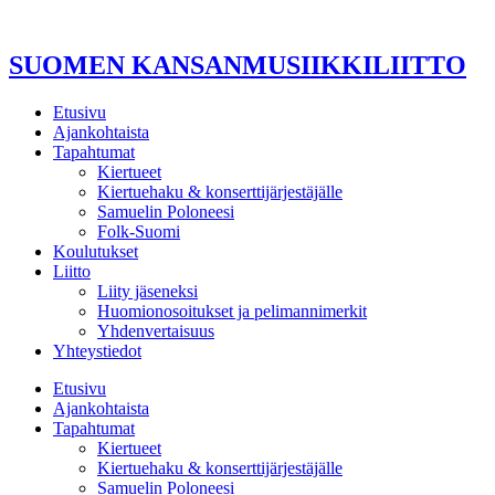
Mene
sisältöön
SUOMEN KANSANMUSIIKKILIITTO
Etusivu
Ajankohtaista
Tapahtumat
Kiertueet
Kiertuehaku & konserttijärjestäjälle
Samuelin Poloneesi
Folk-Suomi
Koulutukset
Liitto
Liity jäseneksi
Huomionosoitukset ja pelimannimerkit
Yhdenvertaisuus
Yhteystiedot
Etusivu
Ajankohtaista
Tapahtumat
Kiertueet
Kiertuehaku & konserttijärjestäjälle
Samuelin Poloneesi