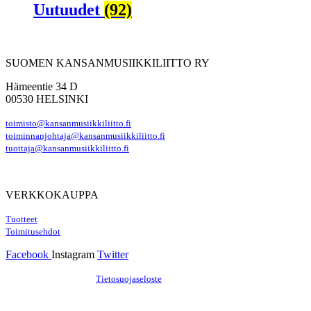
Uutuudet
(92)
SUOMEN KANSANMUSIIKKILIITTO RY
Hämeentie 34 D
00530 HELSINKI
toimisto@kansanmusiikkiliitto.fi
toiminnanjohtaja@kansanmusiikkiliitto.fi
tuottaja@kansanmusiikkiliitto.fi
VERKKOKAUPPA
Tuotteet
Toimitusehdot
Facebook
Instagram
Twitter
Hosting by Sivustamo
/
Tietosuojaseloste