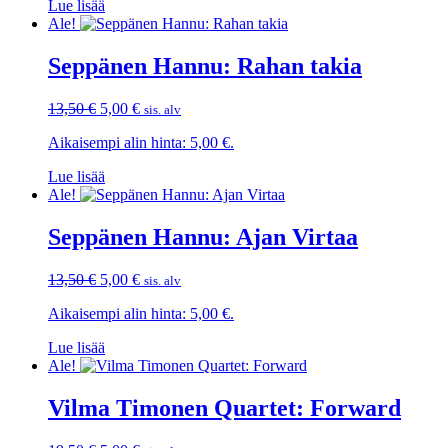
Lue lisää
Ale!
Seppänen Hannu: Rahan takia
Alkuperäinen
Nykyinen
13,50
€
5,00
€
sis. alv
hinta
hinta
Aikaisempi alin hinta:
5,00
€
.
oli:
on:
13,50 €.
5,00 €.
Lue lisää
Ale!
Seppänen Hannu: Ajan Virtaa
Alkuperäinen
Nykyinen
13,50
€
5,00
€
sis. alv
hinta
hinta
Aikaisempi alin hinta:
5,00
€
.
oli:
on:
13,50 €.
5,00 €.
Lue lisää
Ale!
Vilma Timonen Quartet: Forward