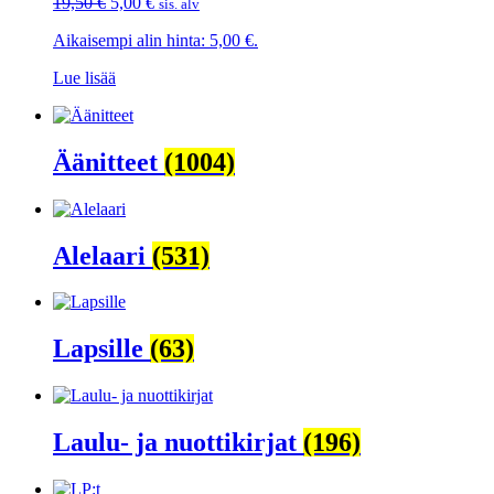
Alkuperäinen
Nykyinen
19,50
€
5,00
€
sis. alv
hinta
hinta
Aikaisempi alin hinta:
5,00
€
.
oli:
on:
19,50 €.
5,00 €.
Lue lisää
Äänitteet
(1004)
Alelaari
(531)
Lapsille
(63)
Laulu- ja nuottikirjat
(196)