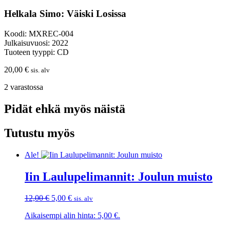
Helkala Simo: Väiski Losissa
Koodi: MXREC-004
Julkaisuvuosi: 2022
Tuoteen tyyppi: CD
20,00
€
sis. alv
2 varastossa
Pidät ehkä myös näistä
Tutustu myös
Ale!
Iin Laulupelimannit: Joulun muisto
Alkuperäinen
Nykyinen
12,00
€
5,00
€
sis. alv
hinta
hinta
Aikaisempi alin hinta:
5,00
€
.
oli:
on:
12,00 €.
5,00 €.