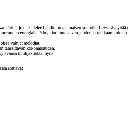
rki”, joka esittelee bändin omaleimaisen soundin. Levy säväyttää rävä
nuoruuden energialla. Yhtye luo innostavan, uuden ja raikkaan kulman 
joissa vahvat melodiat,
n tanssittavan kokonaisuuden.
löytävänsä kuulijakuntaa myös
sä soittavat