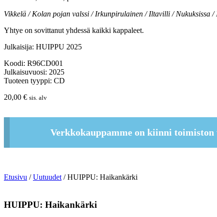
Vikkelä / Kolan pojan valssi / Irkunpirulainen / Iltavilli / Nukuksiss
Yhtye on sovittanut yhdessä kaikki kappaleet.
Julkaisija: HUIPPU 2025
Koodi: R96CD001
Julkaisuvuosi: 2025
Tuoteen tyyppi: CD
20,00
€
sis. alv
Verkkokauppamme on kiinni toimiston 
Etusivu
/
Uutuudet
/ HUIPPU: Haikankärki
HUIPPU: Haikankärki