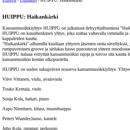
Etusivu
/
Uutuudet
/ HUIPPU: Haikankärki
HUIPPU: Haikankärki
Kansanmusiikkiyhtye HUIPPU on julkaissut debyyttialbuminsa ”Haikankä
HUIPPU on kuusihenkinen yhtye, joka soittaa valtavalla vimmalla ja 
kappaleiden kautta.
“Haikankärki”-albumilla kuullaan yhtyeen jäsenten omia sävellyksiä, 
rumpuvetoinen groove ja sielukas basso punoutuvat yhteen muodostae
HUIPPU haluaa venyttää kansanmusiikin rajoja ja toivoo sitä kautta 
kansanmusiikin kentän ulkopuolelta.
HUIPPU on uuden sukupolven nouseva kansanmusiikkiyhtye. Yhtyees
Viive Virtanen, viulu, avainviulu
Touko Kentala, viulu
Sonja Kola, haitari, piano
Aapo Nieminen, kitara, munniharppu
Petteri Wiander,basso, kantele
Juho Kola, rummut, perkussio