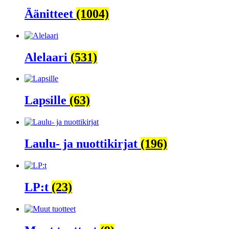
Äänitteet
(1004)
Alelaari
(531)
Lapsille
(63)
Laulu- ja nuottikirjat
(196)
LP:t
(23)