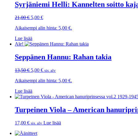
Syrjäniemi Helli: Kannelten soitto ka
Alkuperäinen
Nykyinen
21,00
€
5,00
€
hinta
hinta
Aikaisempi alin hinta:
5,00
€
.
oli:
on:
21,00 €.
5,00 €.
Lue lisää
Ale!
Seppänen Hannu: Rahan takia
Alkuperäinen
Nykyinen
13,50
€
5,00
€
sis. alv
hinta
hinta
Aikaisempi alin hinta:
5,00
€
.
oli:
on:
13,50 €.
5,00 €.
Lue lisää
Turpeinen Viola – American hanuriprin
17,00
€
Lue lisää
sis. alv