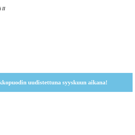
i II
kkopuodin uudistettuna syyskuun aikana!