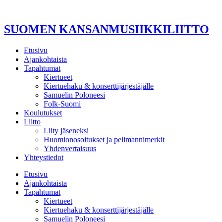
Mene
sisältöön
SUOMEN KANSANMUSIIKKILIITTO
Etusivu
Ajankohtaista
Tapahtumat
Kiertueet
Kiertuehaku & konserttijärjestäjälle
Samuelin Poloneesi
Folk-Suomi
Koulutukset
Liitto
Liity jäseneksi
Huomionosoitukset ja pelimannimerkit
Yhdenvertaisuus
Yhteystiedot
Etusivu
Ajankohtaista
Tapahtumat
Kiertueet
Kiertuehaku & konserttijärjestäjälle
Samuelin Poloneesi