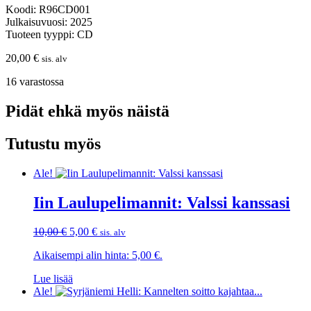
Koodi: R96CD001
Julkaisuvuosi: 2025
Tuoteen tyyppi: CD
20,00
€
sis. alv
16 varastossa
Pidät ehkä myös näistä
Tutustu myös
Ale!
Iin Laulupelimannit: Valssi kanssasi
Alkuperäinen
Nykyinen
10,00
€
5,00
€
sis. alv
hinta
hinta
Aikaisempi alin hinta:
5,00
€
.
oli:
on:
10,00 €.
5,00 €.
Lue lisää
Ale!