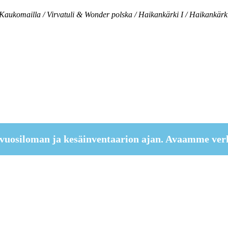
a / Kaukomailla / Virvatuli & Wonder polska / Haikankärki I / Haikankärk
vuosiloman ja kesäinventaarion ajan. Avaamme ver