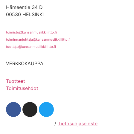
Hämeentie 34 D
00530 HELSINKI
toimisto@kansanmusiikkiliitto.fi
toiminnanjohtaja@kansanmusiikkiliitto.fi
tuottaja@kansanmusiikkiliitto.fi
VERKKOKAUPPA
Tuotteet
Toimitusehdot
Hosting by Sivustamo
/
Tietosuojaseloste