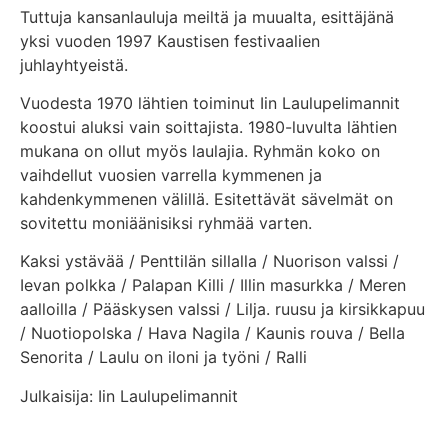
Tuttuja kansanlauluja meiltä ja muualta, esittäjänä
yksi vuoden 1997 Kaustisen festivaalien
juhlayhtyeistä.
Vuodesta 1970 lähtien toiminut Iin Laulupelimannit
koostui aluksi vain soittajista. 1980-luvulta lähtien
mukana on ollut myös laulajia. Ryhmän koko on
vaihdellut vuosien varrella kymmenen ja
kahdenkymmenen välillä. Esitettävät sävelmät on
sovitettu moniäänisiksi ryhmää varten.
Kaksi ystävää / Penttilän sillalla / Nuorison valssi /
Ievan polkka / Palapan Killi / Illin masurkka / Meren
aalloilla / Pääskysen valssi / Lilja. ruusu ja kirsikkapuu
/ Nuotiopolska / Hava Nagila / Kaunis rouva / Bella
Senorita / Laulu on iloni ja työni / Ralli
Julkaisija: Iin Laulupelimannit