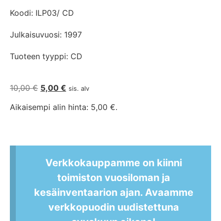
Koodi: ILP03/ CD
Julkaisuvuosi: 1997
Tuoteen tyyppi: CD
10,00
€
5,00
€
sis. alv
Aikaisempi alin hinta:
5,00
€
.
Verkkokauppamme on kiinni
toimiston vuosiloman ja
kesäinventaarion ajan. Avaamme
verkkopuodin uudistettuna