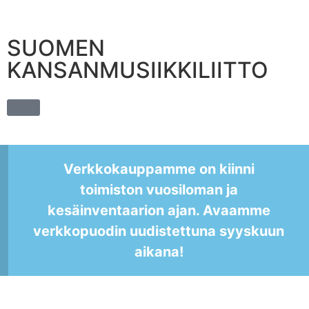
SUOMEN
KANSANMUSIIKKILIITTO
Verkkokauppamme on kiinni
toimiston vuosiloman ja
kesäinventaarion ajan. Avaamme
verkkopuodin uudistettuna syyskuun
aikana!