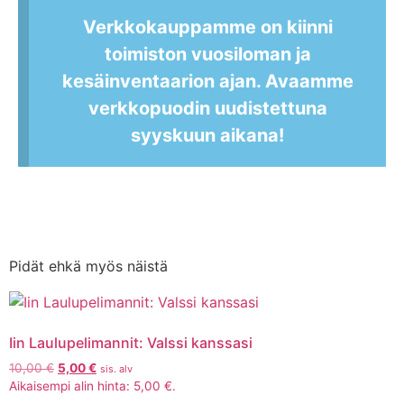
Verkkokauppamme on kiinni
toimiston vuosiloman ja
kesäinventaarion ajan. Avaamme
verkkopuodin uudistettuna
syyskuun aikana!
Pidät ehkä myös näistä
Iin Laulupelimannit: Valssi kanssasi
10,00
€
5,00
€
sis. alv
Aikaisempi alin hinta:
5,00
€
.