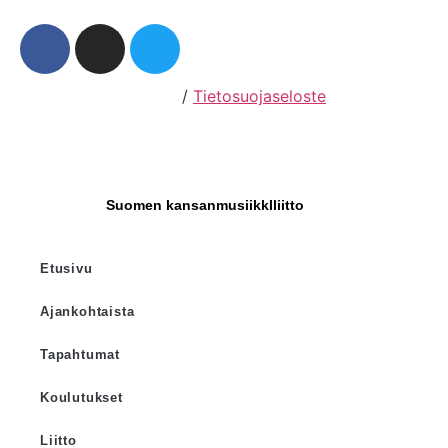
Hosting by Sivustamo
/
Tietosuojaseloste
Suomen kansanmusiikkIliitto
Etusivu
Ajankohtaista
Tapahtumat
Koulutukset
Liitto