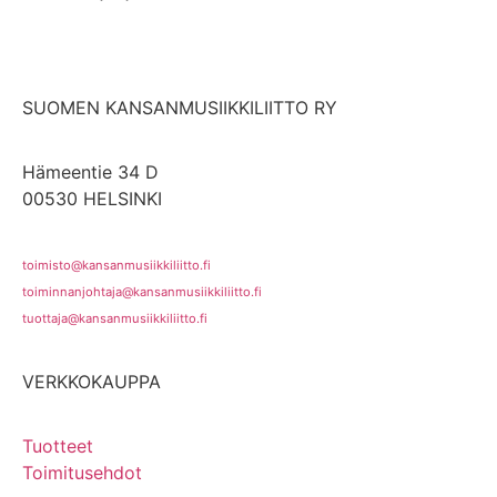
SUOMEN KANSANMUSIIKKILIITTO RY
Hämeentie 34 D
00530 HELSINKI
toimisto@kansanmusiikkiliitto.fi
toiminnanjohtaja@kansanmusiikkiliitto.fi
tuottaja@kansanmusiikkiliitto.fi
VERKKOKAUPPA
Tuotteet
Toimitusehdot