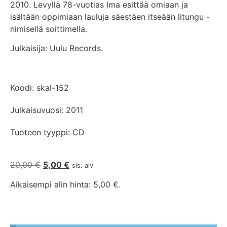
2010. Levyllä 78-vuotias Ima esittää omiaan ja
isältään oppimiaan lauluja säestäen itseään litungu -
nimisellä soittimella.
Julkaisija: Uulu Records.
Koodi: skal-152
Julkaisuvuosi: 2011
Tuoteen tyyppi: CD
20,00
€
5,00
€
sis. alv
Aikaisempi alin hinta:
5,00
€
.