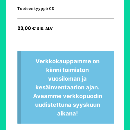
Tuoteen tyyppi: CD
23,00
€
SIS. ALV
Verkkokauppamme on
kiinni toimiston
vuosiloman ja
kesäinventaarion ajan.
Avaamme verkkopuodin
uudistettuna syyskuun
aikana!