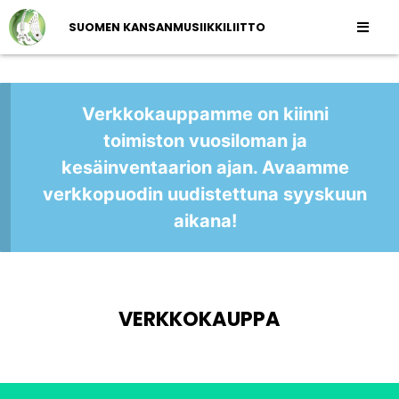
SUOMEN KANSANMUSIIKKILIITTO
Verkkokauppamme on kiinni
toimiston vuosiloman ja
kesäinventaarion ajan. Avaamme
verkkopuodin uudistettuna syyskuun
aikana!
VERKKOKAUPPA