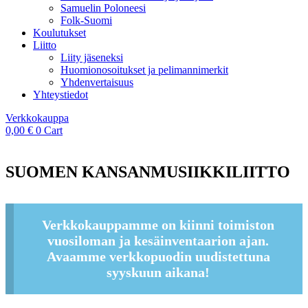
Samuelin Poloneesi
Folk-Suomi
Koulutukset
Liitto
Liity jäseneksi
Huomionosoitukset ja pelimannimerkit
Yhdenvertaisuus
Yhteystiedot
Verkkokauppa
0,00
€
0
Cart
SUOMEN KANSANMUSIIKKILIITTO
Verkkokauppamme on kiinni toimiston
vuosiloman ja kesäinventaarion ajan.
Avaamme verkkopuodin uudistettuna
syyskuun aikana!