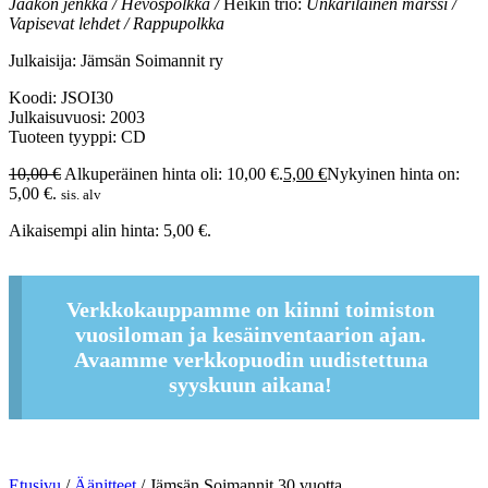
Jaakon jenkka / Hevospolkka /
Heikin trio:
Unkarilainen marssi /
Vapisevat lehdet / Rappupolkka
Julkaisija: Jämsän Soimannit ry
Koodi: JSOI30
Julkaisuvuosi: 2003
Tuoteen tyyppi: CD
10,00
€
Alkuperäinen hinta oli: 10,00 €.
5,00
€
Nykyinen hinta on:
5,00 €.
sis. alv
Aikaisempi alin hinta:
5,00
€
.
Verkkokauppamme on kiinni toimiston
vuosiloman ja kesäinventaarion ajan.
Avaamme verkkopuodin uudistettuna
syyskuun aikana!
Etusivu
/
Äänitteet
/ Jämsän Soimannit 30 vuotta