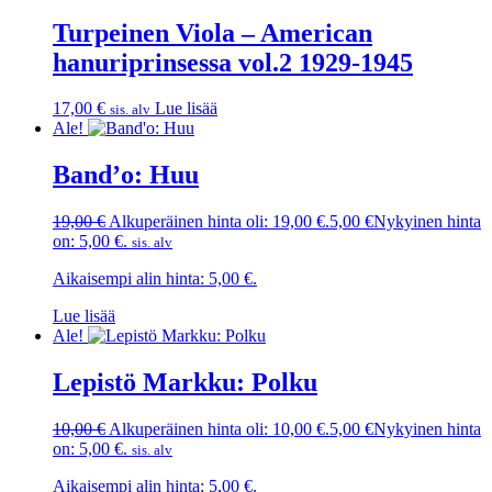
Turpeinen Viola – American
hanuriprinsessa vol.2 1929-1945
17,00
€
Lue lisää
sis. alv
Ale!
Band’o: Huu
19,00
€
Alkuperäinen hinta oli: 19,00 €.
5,00
€
Nykyinen hinta
on: 5,00 €.
sis. alv
Aikaisempi alin hinta:
5,00
€
.
Lue lisää
Ale!
Lepistö Markku: Polku
10,00
€
Alkuperäinen hinta oli: 10,00 €.
5,00
€
Nykyinen hinta
on: 5,00 €.
sis. alv
Aikaisempi alin hinta:
5,00
€
.