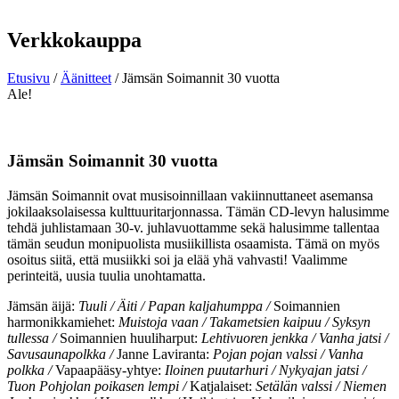
Verkkokauppa
Etusivu
/
Äänitteet
/ Jämsän Soimannit 30 vuotta
Ale!
Jämsän Soimannit 30 vuotta
Jämsän Soimannit ovat musisoinnillaan vakiinnuttaneet asemansa
jokilaaksolaisessa kulttuuritarjonnassa. Tämän CD-levyn halusimme
tehdä juhlistamaan 30-v. juhlavuottamme sekä halusimme tallentaa
tämän seudun monipuolista musiikillista osaamista. Tämä on myös
osoitus siitä, että musiikki soi ja elää yhä vahvasti! Vaalimme
perinteitä, uusia tuulia unohtamatta.
Jämsän äijä:
Tuuli / Äiti / Papan kaljahumppa /
Soimannien
harmonikkamiehet:
Muistoja vaan / Takametsien kaipuu / Syksyn
tullessa /
Soimannien huuliharput:
Lehtivuoren jenkka / Vanha jatsi /
Savusaunapolkka /
Janne Laviranta:
Pojan pojan valssi / Vanha
polkka /
Vapaapääsy-yhtye:
Iloinen puutarhuri / Nykyajan jatsi /
Tuon Pohjolan poikasen lempi /
Katjalaiset:
Setälän valssi / Niemen