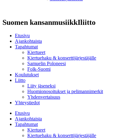
Suomen kansanmusiikkIliitto
Etusivu
Ajankohtaista
Tapahtumat
Kiertueet
Kiertuehaku & konserttijärjestäjälle
Samuelin Poloneesi
Folk-Suomi
Koulutukset
Liitto
Liity jäseneksi
Huomionosoitukset ja pelimannimerkit
Yhdenvertaisuus
Yhteystiedot
Etusivu
Ajankohtaista
Tapahtumat
Kiertueet
Kiertuehaku & konserttijärjestäjälle