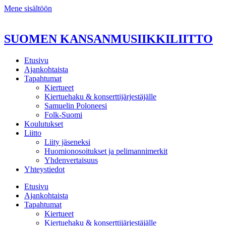
Mene sisältöön
SUOMEN KANSANMUSIIKKILIITTO
Etusivu
Ajankohtaista
Tapahtumat
Kiertueet
Kiertuehaku & konserttijärjestäjälle
Samuelin Poloneesi
Folk-Suomi
Koulutukset
Liitto
Liity jäseneksi
Huomionosoitukset ja pelimannimerkit
Yhdenvertaisuus
Yhteystiedot
Etusivu
Ajankohtaista
Tapahtumat
Kiertueet
Kiertuehaku & konserttijärjestäjälle