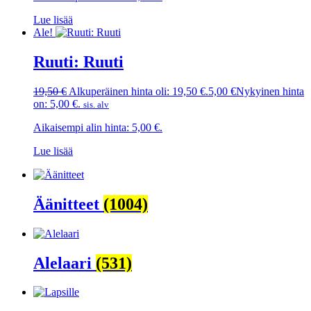
Lue lisää
Ale!
Ruuti: Ruuti
19,50
€
Alkuperäinen hinta oli: 19,50 €.
5,00
€
Nykyinen hinta
on: 5,00 €.
sis. alv
Aikaisempi alin hinta:
5,00
€
.
Lue lisää
Äänitteet
(1004)
Alelaari
(531)