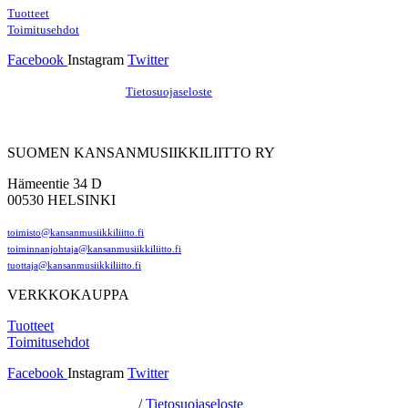
Tuotteet
Toimitusehdot
Facebook
Instagram
Twitter
Hosting by Sivustamo
/
Tietosuojaseloste
SUOMEN KANSANMUSIIKKILIITTO RY
Hämeentie 34 D
00530 HELSINKI
toimisto@kansanmusiikkiliitto.fi
toiminnanjohtaja@kansanmusiikkiliitto.fi
tuottaja@kansanmusiikkiliitto.fi
VERKKOKAUPPA
Tuotteet
Toimitusehdot
Facebook
Instagram
Twitter
Hosting by Sivustamo
/
Tietosuojaseloste