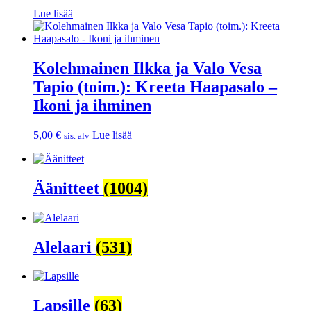
5,50 €.
5,00 €.
Lue lisää
Kolehmainen Ilkka ja Valo Vesa
Tapio (toim.): Kreeta Haapasalo –
Ikoni ja ihminen
5,00
€
Lue lisää
sis. alv
Äänitteet
(1004)
Alelaari
(531)
Lapsille
(63)