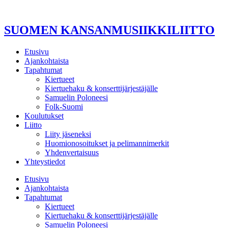
Mene
sisältöön
SUOMEN KANSANMUSIIKKILIITTO
Etusivu
Ajankohtaista
Tapahtumat
Kiertueet
Kiertuehaku & konserttijärjestäjälle
Samuelin Poloneesi
Folk-Suomi
Koulutukset
Liitto
Liity jäseneksi
Huomionosoitukset ja pelimannimerkit
Yhdenvertaisuus
Yhteystiedot
Etusivu
Ajankohtaista
Tapahtumat
Kiertueet
Kiertuehaku & konserttijärjestäjälle
Samuelin Poloneesi