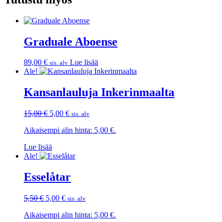
Graduale Aboense
89,00
€
Lue lisää
sis. alv
Ale!
Kansanlauluja Inkerinmaalta
Alkuperäinen
Nykyinen
15,00
€
5,00
€
sis. alv
hinta
hinta
Aikaisempi alin hinta:
5,00
€
.
oli:
on:
15,00 €.
5,00 €.
Lue lisää
Ale!
Esselåtar
Alkuperäinen
Nykyinen
5,50
€
5,00
€
sis. alv
hinta
hinta
Aikaisempi alin hinta:
5,00
€
.
oli:
on: