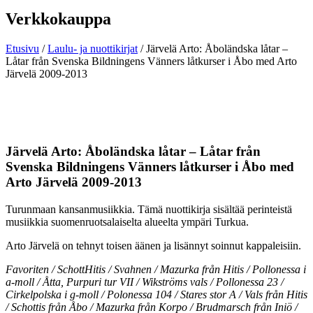
Verkkokauppa
Etusivu
/
Laulu- ja nuottikirjat
/ Järvelä Arto: Åboländska låtar –
Låtar från Svenska Bildningens Vänners låtkurser i Åbo med Arto
Järvelä 2009-2013
Järvelä Arto: Åboländska låtar – Låtar från
Svenska Bildningens Vänners låtkurser i Åbo med
Arto Järvelä 2009-2013
Turunmaan kansanmusiikkia. Tämä nuottikirja sisältää perinteistä
musiikkia suomenruotsalaiselta alueelta ympäri Turkua.
Arto Järvelä on tehnyt toisen äänen ja lisännyt soinnut kappaleisiin.
Favoriten / SchottHitis / Svahnen / Mazurka från Hitis / Pollonessa i
a-moll / Åtta, Purpuri tur VII / Wikströms vals / Pollonessa 23 /
Cirkelpolska i g-moll / Polonessa 104 / Stares stor A / Vals från Hitis
/ Schottis från Åbo / Mazurka från Korpo / Brudmarsch från Iniö /