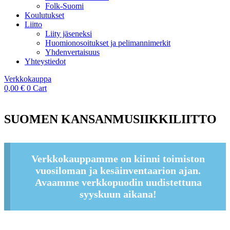
Folk-Suomi
Koulutukset
Liitto
Liity jäseneksi
Huomionosoitukset ja pelimannimerkit
Yhdenvertaisuus
Yhteystiedot
Verkkokauppa
0,00
€
0
Cart
SUOMEN KANSANMUSIIKKILIITTO
Verkkokauppamme on kiinni toimiston
vuosiloman ja kesäinventaarion ajan.
Avaamme verkkopuodin uudistettuna
syyskuun aikana!