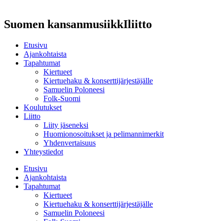
Suomen kansanmusiikkIliitto
Etusivu
Ajankohtaista
Tapahtumat
Kiertueet
Kiertuehaku & konserttijärjestäjälle
Samuelin Poloneesi
Folk-Suomi
Koulutukset
Liitto
Liity jäseneksi
Huomionosoitukset ja pelimannimerkit
Yhdenvertaisuus
Yhteystiedot
Etusivu
Ajankohtaista
Tapahtumat
Kiertueet
Kiertuehaku & konserttijärjestäjälle
Samuelin Poloneesi