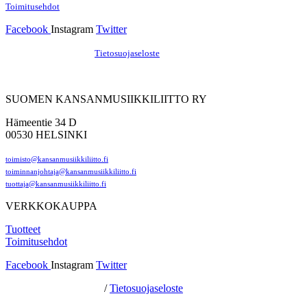
Toimitusehdot
Facebook
Instagram
Twitter
Hosting by Sivustamo
/
Tietosuojaseloste
SUOMEN KANSANMUSIIKKILIITTO RY
Hämeentie 34 D
00530 HELSINKI
toimisto@kansanmusiikkiliitto.fi
toiminnanjohtaja@kansanmusiikkiliitto.fi
tuottaja@kansanmusiikkiliitto.fi
VERKKOKAUPPA
Tuotteet
Toimitusehdot
Facebook
Instagram
Twitter
Hosting by Sivustamo
/
Tietosuojaseloste