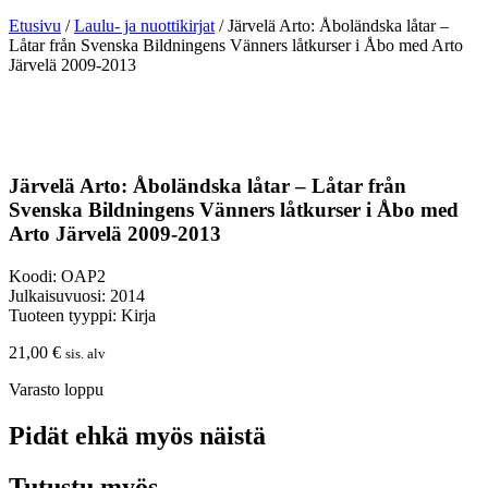
Etusivu
/
Laulu- ja nuottikirjat
/ Järvelä Arto: Åboländska låtar –
Låtar från Svenska Bildningens Vänners låtkurser i Åbo med Arto
Järvelä 2009-2013
Järvelä Arto: Åboländska låtar – Låtar från
Svenska Bildningens Vänners låtkurser i Åbo med
Arto Järvelä 2009-2013
Koodi: OAP2
Julkaisuvuosi: 2014
Tuoteen tyyppi: Kirja
21,00
€
sis. alv
Varasto loppu
Pidät ehkä myös näistä
Tutustu myös