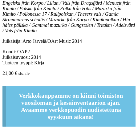
Engelska från Korpo / Lillan / Vals från Dragsfjärd / Menuett från
Kimito / Polska från Kimito / Polka från Hitis / Mazurka från
Kimito / Pollonessa 17 / Rullpolskan / Thesers vals / Gamla
Strömmarnas schottis / Mazurka från Korpo / Kimitopolkan / Hin
håles pållska / Gammal mazurka / Gungstolen / Tritaktn / Adelsvärd
/ Vals från Kimito
Julkaisija: Arto Järvelä/OArt Music 2014
Koodi: OAP2
Julkaisuvuosi: 2014
Tuoteen tyyppi: Kirja
21,00
€
sis. alv
Verkkokauppamme on kiinni toimiston
vuosiloman ja kesäinventaarion ajan.
Avaamme verkkopuodin uudistettuna
syyskuun aikana!