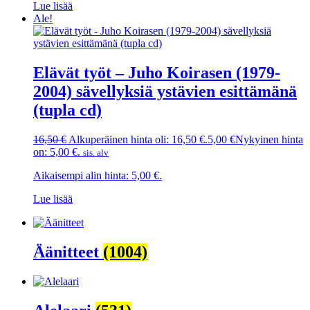
Lue lisää
Ale!
Elävät työt – Juho Koirasen (1979-
2004) sävellyksiä ystävien esittämänä
(tupla cd)
16,50
€
Alkuperäinen hinta oli: 16,50 €.
5,00
€
Nykyinen hinta
on: 5,00 €.
sis. alv
Aikaisempi alin hinta:
5,00
€
.
Lue lisää
Äänitteet
(1004)