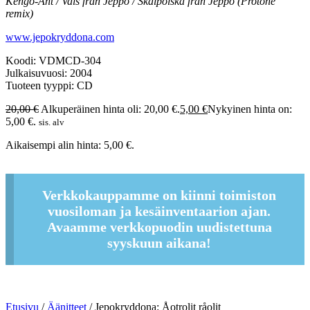
Kengo-Ant / Vals från Jeppo / Skålpolska från Jeppo (Protone
remix)
www.jepokryddona.com
Koodi: VDMCD-304
Julkaisuvuosi: 2004
Tuoteen tyyppi: CD
20,00
€
Alkuperäinen hinta oli: 20,00 €.
5,00
€
Nykyinen hinta on:
5,00 €.
sis. alv
Aikaisempi alin hinta:
5,00
€
.
Verkkokauppamme on kiinni toimiston
vuosiloman ja kesäinventaarion ajan.
Avaamme verkkopuodin uudistettuna
syyskuun aikana!
Etusivu
/
Äänitteet
/ Jepokryddona: Åotrolit råolit