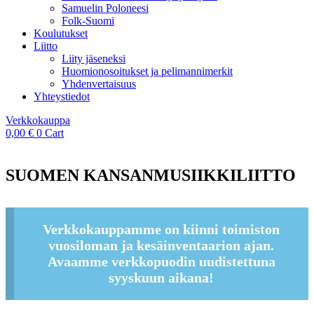
Samuelin Poloneesi
Folk-Suomi
Koulutukset
Liitto
Liity jäseneksi
Huomionosoitukset ja pelimannimerkit
Yhdenvertaisuus
Yhteystiedot
Verkkokauppa
0,00
€
0
Cart
SUOMEN KANSANMUSIIKKILIITTO
Verkkokauppamme on kiinni toimiston
vuosiloman ja kesäinventaarion ajan.
Avaamme verkkopuodin uudistettuna
syyskuun aikana!