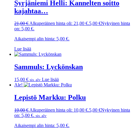
Syrjäniemi Helli: Kannelten soitto
kajahtaa…
21,00
€
Alkuperäinen hinta oli: 21,00 €.
5,00
€
Nykyinen hinta
on: 5,00 €.
Aikaisempi alin hinta:
5,00
€
.
Lue lisää
Sammuls: Lyckönskan
15,00
€
Lue lisää
sis. alv
Ale!
Lepistö Markku: Polku
10,00
€
Alkuperäinen hinta oli: 10,00 €.
5,00
€
Nykyinen hinta
on: 5,00 €.
sis. alv
Aikaisempi alin hinta:
5,00
€
.