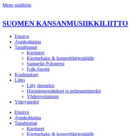
Mene sisältöön
SUOMEN KANSANMUSIIKKILIITTO
Etusivu
Ajankohtaista
Tapahtumat
Kiertueet
Kiertuehaku & konserttijärjestäjälle
Samuelin Poloneesi
Folk-Suomi
Koulutukset
Liitto
Liity jäseneksi
Huomionosoitukset ja pelimannimerkit
Yhdenvertaisuus
Yhteystiedot
Etusivu
Ajankohtaista
Tapahtumat
Kiertueet
Kiertuehaku & konserttijärjestäjälle