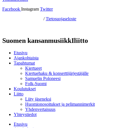
Facebook
Instagram
Twitter
Hosting by Sivustamo
/
Tietosuojaseloste
Suomen kansanmusiikkIliitto
Etusivu
Ajankohtaista
Tapahtumat
Kiertueet
Kiertuehaku & konserttijärjestäjälle
Samuelin Poloneesi
Folk-Suomi
Koulutukset
Liitto
Liity jäseneksi
Huomionosoitukset ja pelimannimerkit
Yhdenvertaisuus
Yhteystiedot
Etusivu