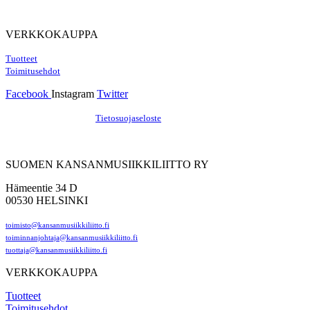
VERKKOKAUPPA
Tuotteet
Toimitusehdot
Facebook
Instagram
Twitter
Hosting by Sivustamo
/
Tietosuojaseloste
SUOMEN KANSANMUSIIKKILIITTO RY
Hämeentie 34 D
00530 HELSINKI
toimisto@kansanmusiikkiliitto.fi
toiminnanjohtaja@kansanmusiikkiliitto.fi
tuottaja@kansanmusiikkiliitto.fi
VERKKOKAUPPA
Tuotteet
Toimitusehdot