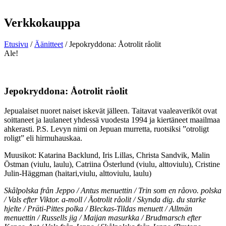
Verkkokauppa
Etusivu
/
Äänitteet
/ Jepokryddona: Åotrolit råolit
Ale!
Jepokryddona: Åotrolit råolit
Jepualaiset nuoret naiset iskevät jälleen. Taitavat vaaleaveriköt ovat
soittaneet ja laulaneet yhdessä vuodesta 1994 ja kiertäneet maailmaa
ahkerasti. P.S. Levyn nimi on Jepuan murretta, ruotsiksi ”otroligt
roligt” eli hirmuhauskaa.
Muusikot: Katarina Backlund, Iris Lillas, Christa Sandvik, Malin
Östman (viulu, laulu), Catriina Österlund (viulu, alttoviulu), Cristine
Julin-Häggman (haitari,viulu, alttoviulu, laulu)
Skålpolska från Jeppo / Antus menuettin / Trin som en råovo. polska
/ Vals efter Viktor. a-moll / Åotrolit råolit / Skynda dig. du starke
hjelte / Präti-Pittes polka / Bleckas-Tildas menuett / Allmän
menuettin / Russells jig / Maijan masurkka / Brudmarsch efter