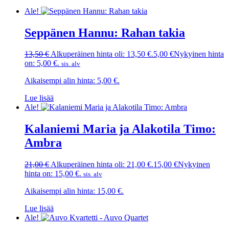
Ale!
Seppänen Hannu: Rahan takia
13,50
€
Alkuperäinen hinta oli: 13,50 €.
5,00
€
Nykyinen hinta
on: 5,00 €.
sis. alv
Aikaisempi alin hinta:
5,00
€
.
Lue lisää
Ale!
Kalaniemi Maria ja Alakotila Timo:
Ambra
21,00
€
Alkuperäinen hinta oli: 21,00 €.
15,00
€
Nykyinen
hinta on: 15,00 €.
sis. alv
Aikaisempi alin hinta:
15,00
€
.
Lue lisää
Ale!