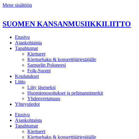
Mene sisältöön
SUOMEN KANSANMUSIIKKILIITTO
Etusivu
Ajankohtaista
Tapahtumat
Kiertueet
Kiertuehaku & konserttijärjestäjälle
Samuelin Poloneesi
Folk-Suomi
Koulutukset
Liitto
Liity jäseneksi
Huomionosoitukset ja pelimannimerkit
Yhdenvertaisuus
Yhteystiedot
Etusivu
Ajankohtaista
Tapahtumat
Kiertueet
Kiertuehaku & konserttijärjestäjälle