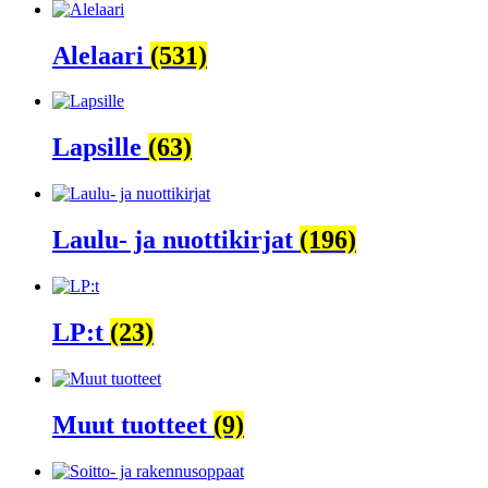
Alelaari
(531)
Lapsille
(63)
Laulu- ja nuottikirjat
(196)
LP:t
(23)
Muut tuotteet
(9)