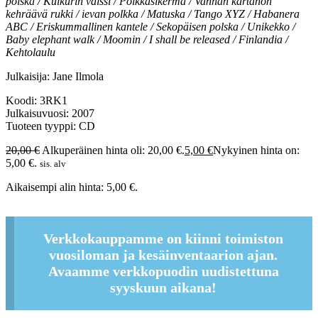
polska / Kulkurin valssi / Polkkasikermä / Vanhan kartanon
kehräävä rukki / ievan polkka / Matuska / Tango XYZ / Habanera
ABC / Eriskummallinen kantele / Sekopäisen polska / Unikekko /
Baby elephant walk / Moomin / I shall be released / Finlandia /
Kehtolaulu
Julkaisija: Jane Ilmola
Koodi: 3RK1
Julkaisuvuosi: 2007
Tuoteen tyyppi: CD
20,00
€
Alkuperäinen hinta oli: 20,00 €.
5,00
€
Nykyinen hinta on:
5,00 €.
sis. alv
Aikaisempi alin hinta:
5,00
€
.
Verkkokauppamme on kiinni toimiston
vuosiloman ja kesäinventaarion ajan.
Avaamme verkkopuodin uudistettuna
syyskuun aikana!