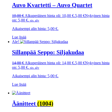
Auvo Kvartetti – Auvo Quartet
10,00
€
Alkuperäinen hinta oli: 10,00 €.
5,00
€
Nykyinen hinta
on: 5,00 €.
sis. alv
Aikaisempi alin hinta:
5,00
€
.
Lue lisää
Ale!
Sillanpää Seppo: Siljakudaa
14,00
€
Alkuperäinen hinta oli: 14,00 €.
5,00
€
Nykyinen hinta
on: 5,00 €.
sis. alv
Aikaisempi alin hinta:
5,00
€
.
Lue lisää
Äänitteet
(1004)