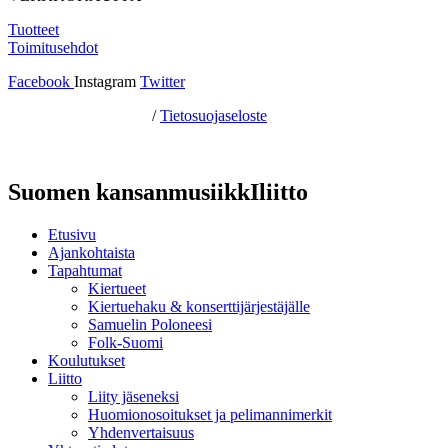
Tuotteet
Toimitusehdot
Facebook
Instagram
Twitter
Hosting by Sivustamo
/
Tietosuojaseloste
Suomen kansanmusiikkIliitto
Etusivu
Ajankohtaista
Tapahtumat
Kiertueet
Kiertuehaku & konserttijärjestäjälle
Samuelin Poloneesi
Folk-Suomi
Koulutukset
Liitto
Liity jäseneksi
Huomionosoitukset ja pelimannimerkit
Yhdenvertaisuus