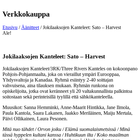
Verkkokauppa
Etusivu
/
Äänitteet
/ Jokilaaksojen Kanteleet: Sato – Harvest
Ale!
Jokilaaksojen Kanteleet: Sato – Harvest
Jokilaaksojen Kanteleet/3RK/Three Rivers Kanteles on kokoonpano
Pohjois-Pohjanmaalta, joka on vieraillut ympäri Eurooppaa,
Yhdysvaltoja ja Kanadaa. Ryhmä esiintyy 2-40 soittajan
vahvuisena, aina tilauksen mukaan. Ryhmän runkona on
opiskelijoita, jotka ovat keränneet yli 20 valtakunnallista palkintoa
soitostaan sekä perinteisillä tyylillä että sähkökanteleella.
Muusikot: Sanna Hemminki, Anne-Maarit Hintikka, Jane Ilmola,
Paula Kantola, Saara Lakanen, Jaakko Meriläinen, Maiju Mertala,
Päivi Ollikainen, Laura Pesonen.
Mitä nuo tähdet / Orvon joiku / Elämä suomalaismetsissä / Minä
tässä hyppelen kultani kanssa / Huhtikuun ilta / Koko maailman