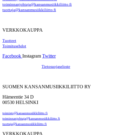
toiminnanjohtaja@kansanmusiikkiliitto.fi
tuottaja@kansanmusiikkiliitto.fi
VERKKOKAUPPA
Tuotteet
Toimitusehdot
Facebook
Instagram
Twitter
Hosting by Sivustamo
/
Tietosuojaseloste
SUOMEN KANSANMUSIIKKILIITTO RY
Hämeentie 34 D
00530 HELSINKI
toimisto@kansanmusiikkiliitto.fi
toiminnanjohtaja@kansanmusiikkiliitto.fi
tuottaja@kansanmusiikkiliitto.fi
VERKKOKAUPPA