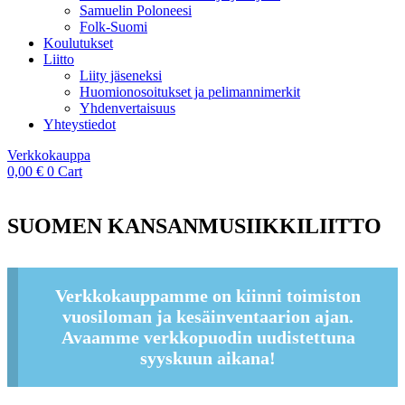
Samuelin Poloneesi
Folk-Suomi
Koulutukset
Liitto
Liity jäseneksi
Huomionosoitukset ja pelimannimerkit
Yhdenvertaisuus
Yhteystiedot
Verkkokauppa
0,00
€
0
Cart
SUOMEN KANSANMUSIIKKILIITTO
Verkkokauppamme on kiinni toimiston
vuosiloman ja kesäinventaarion ajan.
Avaamme verkkopuodin uudistettuna
syyskuun aikana!