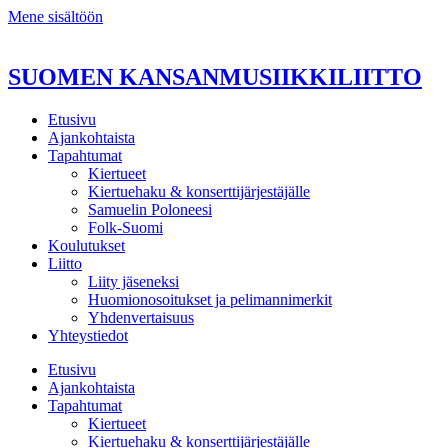
Mene sisältöön
SUOMEN KANSANMUSIIKKILIITTO
Etusivu
Ajankohtaista
Tapahtumat
Kiertueet
Kiertuehaku & konserttijärjestäjälle
Samuelin Poloneesi
Folk-Suomi
Koulutukset
Liitto
Liity jäseneksi
Huomionosoitukset ja pelimannimerkit
Yhdenvertaisuus
Yhteystiedot
Etusivu
Ajankohtaista
Tapahtumat
Kiertueet
Kiertuehaku & konserttijärjestäjälle