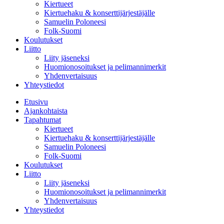
Kiertueet
Kiertuehaku & konserttijärjestäjälle
Samuelin Poloneesi
Folk-Suomi
Koulutukset
Liitto
Liity jäseneksi
Huomionosoitukset ja pelimannimerkit
Yhdenvertaisuus
Yhteystiedot
Etusivu
Ajankohtaista
Tapahtumat
Kiertueet
Kiertuehaku & konserttijärjestäjälle
Samuelin Poloneesi
Folk-Suomi
Koulutukset
Liitto
Liity jäseneksi
Huomionosoitukset ja pelimannimerkit
Yhdenvertaisuus
Yhteystiedot