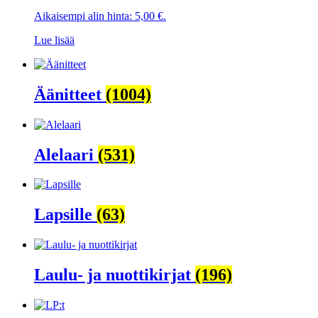
Aikaisempi alin hinta:
5,00
€
.
Lue lisää
Äänitteet
(1004)
Alelaari
(531)
Lapsille
(63)
Laulu- ja nuottikirjat
(196)