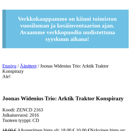
Verkkokauppamme on kiinni toimiston
vuosiloman ja kesäinventaarion ajan.
Avaamme verkkopuodin uudistettuna
syyskuun aikana!
Etusivu
/
Äänitteet
/ Joonas Widenius Trio: Arktik Traktor
Konspirazy
Ale!
Joonas Widenius Trio: Arktik Traktor Konspirazy
Koodi: ZENCD 2163
Julkaisuvuosi: 2016
Tuoteen tyyppi: CD
18,00
€
Alkuperäinen hinta oli: 18,00 €.
10,00
€
Nykyinen hinta on: