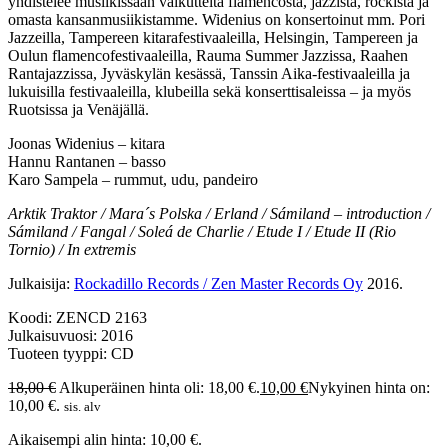
yhdistelee musiikissaan vaikutteita flamencosta, jazzista, rockista ja
omasta kansanmusiikistamme. Widenius on konsertoinut mm. Pori
Jazzeilla, Tampereen kitarafestivaaleilla, Helsingin, Tampereen ja
Oulun flamencofestivaaleilla, Rauma Summer Jazzissa, Raahen
Rantajazzissa, Jyväskylän kesässä, Tanssin Aika-festivaaleilla ja
lukuisilla festivaaleilla, klubeilla sekä konserttisaleissa – ja myös
Ruotsissa ja Venäjällä.
Joonas Widenius – kitara
Hannu Rantanen – basso
Karo Sampela – rummut, udu, pandeiro
Arktik Traktor / Mara´s Polska / Erland / Sámiland – introduction /
Sámiland / Fangal / Soleá de Charlie / Etude I / Etude II (Rio
Tornio) / In extremis
Julkaisija:
Rockadillo Records / Zen Master Records Oy
2016.
Koodi: ZENCD 2163
Julkaisuvuosi: 2016
Tuoteen tyyppi: CD
18,00
€
Alkuperäinen hinta oli: 18,00 €.
10,00
€
Nykyinen hinta on:
10,00 €.
sis. alv
Aikaisempi alin hinta:
10,00
€
.