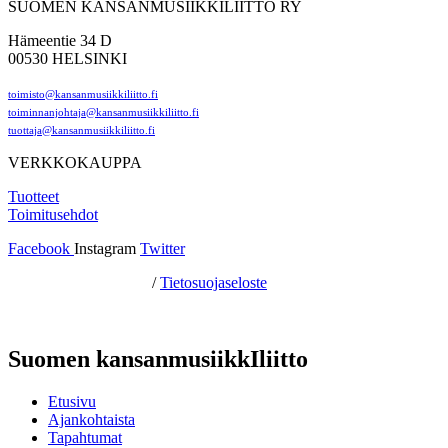
SUOMEN KANSANMUSIIKKILIITTO RY
Hämeentie 34 D
00530 HELSINKI
toimisto@kansanmusiikkiliitto.fi
toiminnanjohtaja@kansanmusiikkiliitto.fi
tuottaja@kansanmusiikkiliitto.fi
VERKKOKAUPPA
Tuotteet
Toimitusehdot
Facebook
Instagram
Twitter
Hosting by Sivustamo
/
Tietosuojaseloste
Suomen kansanmusiikkIliitto
Etusivu
Ajankohtaista
Tapahtumat