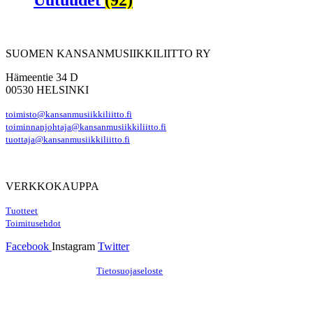
Uutuudet
(92)
SUOMEN KANSANMUSIIKKILIITTO RY
Hämeentie 34 D
00530 HELSINKI
toimisto@kansanmusiikkiliitto.fi
toiminnanjohtaja@kansanmusiikkiliitto.fi
tuottaja@kansanmusiikkiliitto.fi
VERKKOKAUPPA
Tuotteet
Toimitusehdot
Facebook
Instagram
Twitter
Hosting by Sivustamo
/
Tietosuojaseloste