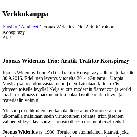
Verkkokauppa
Etusivu
/
Äänitteet
/ Joonas Widenius Trio: Arktik Traktor
Konspirazy
Ale!
Joonas Widenius Trio: Arktik Traktor Konspirazy
Joonas Widenius Trion Arktik Traktor Konspirazy -albumi julkaistiin
30.9.2016. Edellinen levytys vuodelta 2014 (Guitarra – Utopia –
Musica) sai mainion vastaanoton ja nyt katsotaan kuinka käy
yhtyeen toiselle levylle! Neljä vuotta modernin flamencon ja world
jazzin maailmassa matkannut trio palaa lavoille uuden levyn ja
materiaalin voimin!
Yleisön ja kriitikoiden keikkapalautteessa niin Suomessa kuin
ulkomailla mainitaan usein virtuoottinen soitanta, trion jäsenten
välinen yhteys, lavashow ja musiikillisesti moniulotteiset keikat.
Joonas Widenius
(s. 1980, Tornio) on suomalainen kitaristi, joka