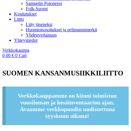
Samuelin Poloneesi
Folk-Suomi
Koulutukset
Liitto
Liity jäseneksi
Huomionosoitukset ja pelimannimerkit
Yhdenvertaisuus
Yhteystiedot
Verkkokauppa
0,00
€
0
Cart
SUOMEN KANSANMUSIIKKILIITTO
Verkkokauppamme on kiinni toimiston
vuosiloman ja kesäinventaarion ajan.
Avaamme verkkopuodin uudistettuna
syyskuun aikana!