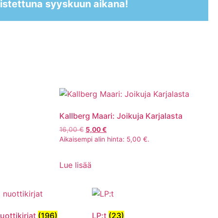
istettuna syyskuun aikana!
Kallberg Maari: Joikuja Karjalasta
16,00
€
5,00
€
Aikaisempi alin hinta:
5,00
€
.
Lue lisää
uottikirjat
(196)
LP:t
(23)