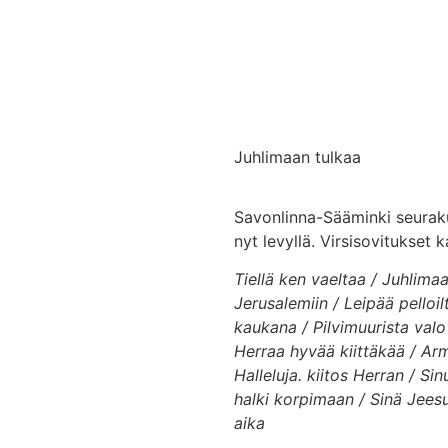
Juhlimaan tulkaa
Savonlinna-Sääminki seuraku
nyt levyllä. Virsisovitukset 
Tiellä ken vaeltaa / Juhlim
Jerusalemiin / Leipää pelloil
kaukana / Pilvimuurista valo
Herraa hyvää kiittäkää / Armo
Halleluja. kiitos Herran / S
halki korpimaan / Sinä Jees
aika