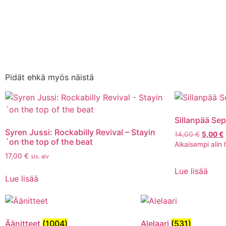
Pidät ehkä myös näistä
Sillanpää Sep
Syren Jussi: Rockabilly Revival – Stayin
14,00
€
5,00
€
´on the top of the beat
Aikaisempi alin 
17,00
€
sis. alv
Lue lisää
Lue lisää
Äänitteet
(1004)
Alelaari
(531)