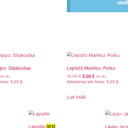
uud
po: Siljakudaa
Lepistö Markku: Polku
10,00
€
5,00
€
sis. alv
sis. alv
hinta:
5,00
€
.
Aikaisempi alin hinta:
5,00
€
.
Lue lisää
Lapsille
(63)
Laulu- ja n