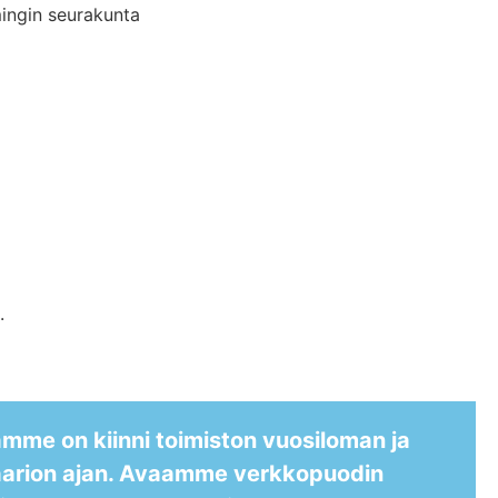
mingin seurakunta
.
me on kiinni toimiston vuosiloman ja
aarion ajan. Avaamme verkkopuodin