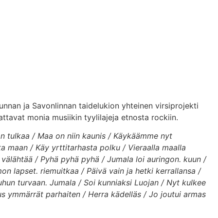
nnan ja Savonlinnan taidelukion yhteinen virsiprojekti
kattavat monia musiikin tyylilajeja etnosta rockiin.
aan tulkaa / Maa on niin kaunis / Käykäämme nyt
ta maan / Käy yrttitarhasta polku / Vieraalla maalla
 välähtää / Pyhä pyhä pyhä / Jumala loi auringon. kuun /
n lapset. riemuitkaa / Päivä vain ja hetki kerrallansa /
inuhun turvaan. Jumala / Soi kunniaksi Luojan / Nyt kulkee
us ymmärrät parhaiten / Herra kädelläs / Jo joutui armas