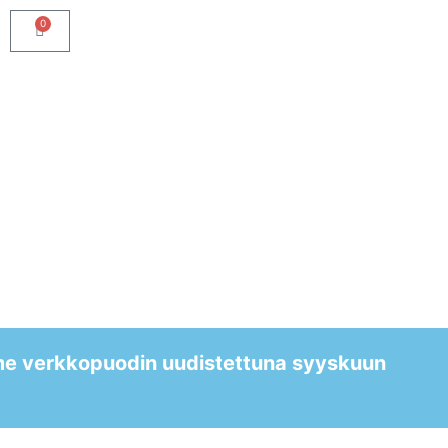
0
me verkkopuodin uudistettuna syyskuun