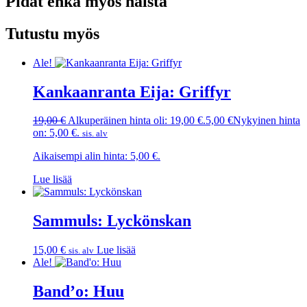
Pidät ehkä myös näistä
Tutustu myös
Ale!
Kankaanranta Eija: Griffyr
19,00
€
Alkuperäinen hinta oli: 19,00 €.
5,00
€
Nykyinen hinta
on: 5,00 €.
sis. alv
Aikaisempi alin hinta:
5,00
€
.
Lue lisää
Sammuls: Lyckönskan
15,00
€
Lue lisää
sis. alv
Ale!
Band’o: Huu