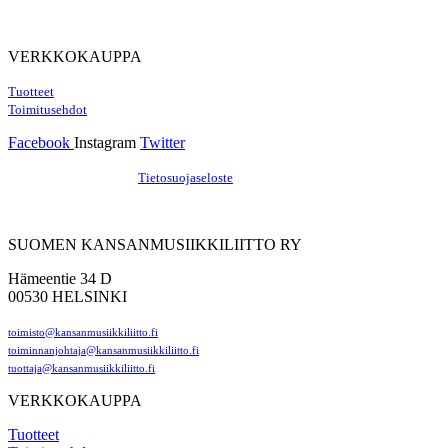
VERKKOKAUPPA
Tuotteet
Toimitusehdot
Facebook
Instagram
Twitter
Hosting by Sivustamo
/
Tietosuojaseloste
SUOMEN KANSANMUSIIKKILIITTO RY
Hämeentie 34 D
00530 HELSINKI
toimisto@kansanmusiikkiliitto.fi
toiminnanjohtaja@kansanmusiikkiliitto.fi
tuottaja@kansanmusiikkiliitto.fi
VERKKOKAUPPA
Tuotteet