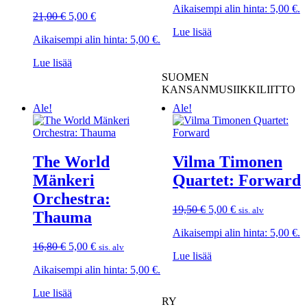
Aikaisempi alin hinta:
5,00
€
.
oli:
on:
Alkuperäinen
Nykyinen
21,00
€
5,00
€
20,00 €.
5,00 €.
hinta
hinta
Lue lisää
Aikaisempi alin hinta:
5,00
€
.
oli:
on:
21,00 €.
5,00 €.
Lue lisää
SUOMEN
KANSANMUSIIKKILIITTO
Ale!
Ale!
The World
Vilma Timonen
Mänkeri
Quartet: Forward
Orchestra:
Alkuperäinen
Nykyinen
19,50
€
5,00
€
sis. alv
Thauma
hinta
hinta
Aikaisempi alin hinta:
5,00
€
.
oli:
on:
Alkuperäinen
Nykyinen
19,50 €.
5,00 €.
16,80
€
5,00
€
sis. alv
Lue lisää
hinta
hinta
Aikaisempi alin hinta:
5,00
€
.
oli:
on:
16,80 €.
5,00 €.
Lue lisää
RY