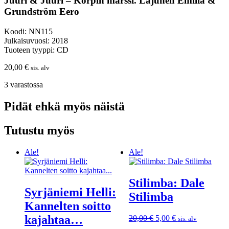
Juuri & Juuri – Korpin marssi. Lajunen Emilia &
Grundström Eero
Koodi: NN115
Julkaisuvuosi: 2018
Tuoteen tyyppi: CD
20,00
€
sis. alv
3 varastossa
Pidät ehkä myös näistä
Tutustu myös
Ale!
Ale!
Stilimba: Dale
Syrjäniemi Helli:
Stilimba
Kannelten soitto
kajahtaa…
Alkuperäinen
Nykyinen
20,00
€
5,00
€
sis. alv
hinta
hinta