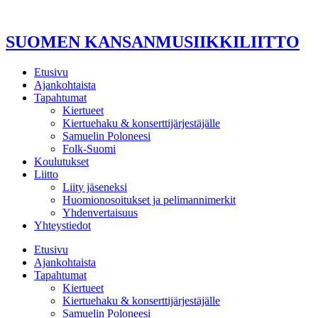
Mene
sisältöön
SUOMEN KANSANMUSIIKKILIITTO
Etusivu
Ajankohtaista
Tapahtumat
Kiertueet
Kiertuehaku & konserttijärjestäjälle
Samuelin Poloneesi
Folk-Suomi
Koulutukset
Liitto
Liity jäseneksi
Huomionosoitukset ja pelimannimerkit
Yhdenvertaisuus
Yhteystiedot
Etusivu
Ajankohtaista
Tapahtumat
Kiertueet
Kiertuehaku & konserttijärjestäjälle
Samuelin Poloneesi