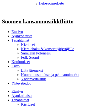
Hosting by Sivustamo
/
Tietosuojaseloste
Suomen kansanmusiikkIliitto
Etusivu
Ajankohtaista
Tapahtumat
Kiertueet
Kiertuehaku & konserttijärjestäjälle
Samuelin Poloneesi
Folk-Suomi
Koulutukset
Liitto
Liity jäseneksi
Huomionosoitukset ja pelimannimerkit
Yhdenvertaisuus
Yhteystiedot
Etusivu
Ajankohtaista
Tapahtumat
Kiertueet