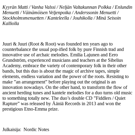
Kyyrän Matti / Vanha Valssi / Neljän Valtakunnan Polkka / Enlundin
Menuetti / Väinämöisen Veljenpoika / Anderssonin Menuetti /
Stockholmsmenuetten / Kanteleella / Jouhikolla / Minä Seisoin
Kalliolla
Juuri & Juuri (Root & Root) was founded ten years ago to
counterbalance the usual pop-ified folk by pure Finnish trad and
innovative use of archaic melodies. Emilia Lajunen and Eero
Grundström, experienced musicians and teachers at the Sibelius
Academy, embrace the variety of contemporary folk in their other
bands, but this duo is about the magic of archive tapes, simple
elements, endless variation and the power of the roots. Resisting to
make ”an arrangement” before playing out the original is an
innovation nowadays. On the other hand, to transform the flow of
ancient herding tunes and kantele melodies for a duo turns old music
to something totally new. The duo’s double CD ”Fiddlers / Quiet
Rapture” was released by Ääniä Records in 2013 and won the
prestigious Etno-Emma prize.
Julkaisija: Nordic Notes