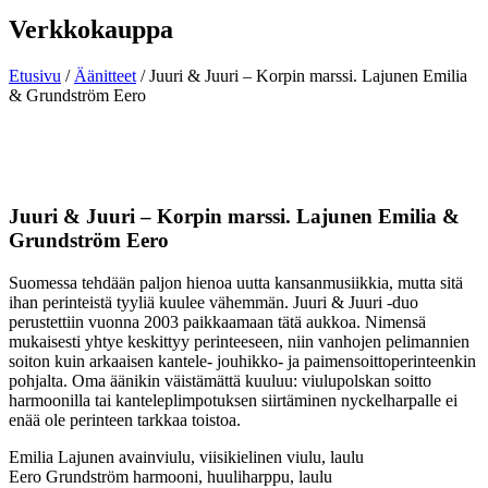
Verkkokauppa
Etusivu
/
Äänitteet
/ Juuri & Juuri – Korpin marssi. Lajunen Emilia
& Grundström Eero
Juuri & Juuri – Korpin marssi. Lajunen Emilia &
Grundström Eero
Suomessa tehdään paljon hienoa uutta kansanmusiikkia, mutta sitä
ihan perinteistä tyyliä kuulee vähemmän. Juuri & Juuri -duo
perustettiin vuonna 2003 paikkaamaan tätä aukkoa. Nimensä
mukaisesti yhtye keskittyy perinteeseen, niin vanhojen pelimannien
soiton kuin arkaaisen kantele- jouhikko- ja paimensoittoperinteenkin
pohjalta. Oma äänikin väistämättä kuuluu: viulupolskan soitto
harmoonilla tai kanteleplimpotuksen siirtäminen nyckelharpalle ei
enää ole perinteen tarkkaa toistoa.
Emilia Lajunen avainviulu, viisikielinen viulu, laulu
Eero Grundström harmooni, huuliharppu, laulu