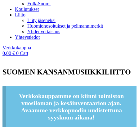
Folk-Suomi
Koulutukset
Liitto
Liity jäseneksi
Huomionosoitukset ja pelimannimerkit
Yhdenvertaisuus
Yhteystiedot
Verkkokauppa
0,00
€
0
Cart
SUOMEN KANSANMUSIIKKILIITTO
Verkkokauppamme on kiinni toimiston
vuosiloman ja kesäinventaarion ajan.
Avaamme verkkopuodin uudistettuna
syyskuun aikana!