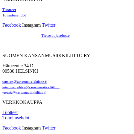
Tuotteet
Toimitusehdot
Facebook
Instagram
Twitter
Hosting by Sivustamo
/
Tietosuojaseloste
SUOMEN KANSANMUSIIKKILIITTO RY
Hämeentie 34 D
00530 HELSINKI
toimisto@kansanmusiikkiliitto.fi
toiminnanjohtaja@kansanmusiikkiliitto.fi
tuottaja@kansanmusiikkiliitto.fi
VERKKOKAUPPA
Tuotteet
Toimitusehdot
Facebook
Instagram
Twitter