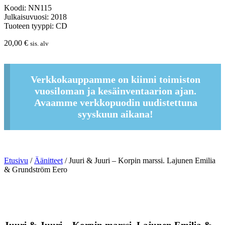
Koodi: NN115
Julkaisuvuosi: 2018
Tuoteen tyyppi: CD
20,00
€
sis. alv
Verkkokauppamme on kiinni toimiston
vuosiloman ja kesäinventaarion ajan.
Avaamme verkkopuodin uudistettuna
syyskuun aikana!
Etusivu
/
Äänitteet
/ Juuri & Juuri – Korpin marssi. Lajunen Emilia
& Grundström Eero