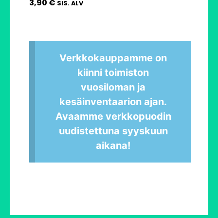
3,90
€
SIS. ALV
Verkkokauppamme on
kiinni toimiston
vuosiloman ja
kesäinventaarion ajan.
Avaamme verkkopuodin
uudistettuna syyskuun
aikana!