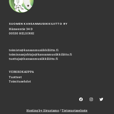
SUOMEN KANSANMUSIIKKILIITTO RY
Hämeentie 34 D
00530 HELSINKI
toimisto@kansanmusiikkiliitto.fi
toiminnanjohtaja@kansanmusiikkiliitto.fi
tuottaja@kansanmusiikkiliitto.fi
VERKKOKAUPPA
Tuotteet
Toimitusehdot
Hosting by Sivustamo
/
Tietosuojaseloste