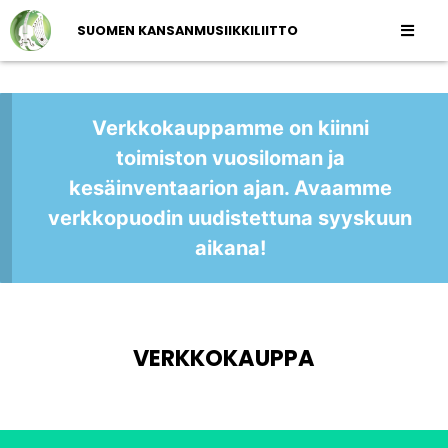
SUOMEN KANSANMUSIIKKILIITTO
Verkkokauppamme on kiinni
toimiston vuosiloman ja
kesäinventaarion ajan. Avaamme
verkkopuodin uudistettuna syyskuun
aikana!
VERKKOKAUPPA