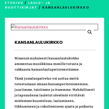
ETUSIVU
/
LAULU- JA
NUOTTIKIRJAT
/ KANSANLAULUKIRKKO
KANSANLAULUKIRKKO
Nimensä mukaisesti kansanlaulukirkko
ammentaa musiikkinsa monille tutusta ja
rakkaasta kansanlauluperinteestämme.
Tämä jumalanpalvelus voi auttaa meitä
tutustumaan omaan kansanperinteeseemme,
juuriimme, toisiimme ja itseemme. Mahdollisesti
jo lapsuudessa lauletut sävelmät virittävät
mielemme kuunteluun, laulamiseen,
liikkumiseen ja rukoilemiseen ajasta ja paikasta