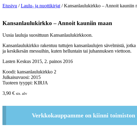
Etusivu
/
Laulu- ja nuottikirjat
/ Kansanlaulukirkko – Annoit kauniin
Kansanlaulukirkko – Annoit kauniin maan
Uusia lauluja suosittuun Kansanlaulukirkkoon.
Kansanlaulukirkko rakentuu tuttujen kansanlaulujen sävelmistä, jotka 
ja keskikesän messuihin, kuten helluntain tai juhannuksen viettoon.
Lasten Keskus 2015, 2. painos 2016
Koodi: kansanlaulukirkko 2
Julkaisuvuosi: 2015
Tuoteen tyyppi: KIRJA
3,90
€
sis. alv
Verkkokauppamme on kiinni toimiston 