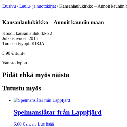
Etusivu
/
Laulu- ja nuottikirjat
/ Kansanlaulukirkko – Annoit kauniin
Kansanlaulukirkko – Annoit kauniin maan
Koodi: kansanlaulukirkko 2
Julkaisuvuosi: 2015
Tuoteen tyyppi: KIRJA
3,90
€
sis. alv
Varasto loppu
Pidät ehkä myös näistä
Tutustu myös
Spelmanslåtar från Lappfjärd
6,00
€
Lue lisää
sis. alv