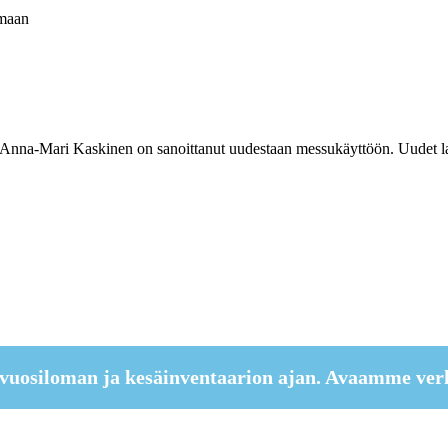
 maan
Anna-Mari Kaskinen on sanoittanut uudestaan messukäyttöön. Uudet laulut
vuosiloman ja kesäinventaarion ajan. Avaamme ver