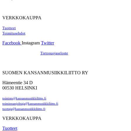
VERKKOKAUPPA
Tuotteet
Toimitusehdot
Facebook
Instagram
Twitter
Hosting by Sivustamo
/
Tietosuojaseloste
SUOMEN KANSANMUSIIKKILIITTO RY
Hämeentie 34 D
00530 HELSINKI
toimisto@kansanmusiikkiliitto.fi
toiminnanjohtaja@kansanmusiikkiliitto.fi
tuottaja@kansanmusiikkiliitto.fi
VERKKOKAUPPA
Tuotteet