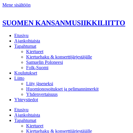
Mene sisältöön
SUOMEN KANSANMUSIIKKILIITTO
Etusivu
Ajankohtaista
Tapahtumat
Kiertueet
Kiertuehaku & konserttijärjestäjälle
Samuelin Poloneesi
Folk-Suomi
Koulutukset
Liitto
Liity jäseneksi
Huomionosoitukset ja pelimannimerkit
Yhdenvertaisuus
Yhteystiedot
Etusivu
Ajankohtaista
Tapahtumat
Kiertueet
Kiertuehaku & konserttijärjestäjälle