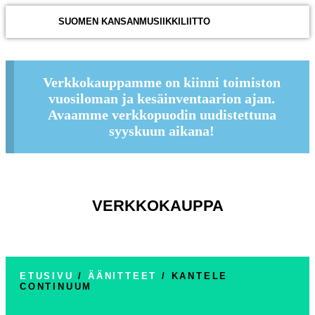
SUOMEN KANSANMUSIIKKILIITTO
Verkkokauppamme on kiinni toimiston
vuosiloman ja kesäinventaarion ajan.
Avaamme verkkopuodin uudistettuna
syyskuun aikana!
VERKKOKAUPPA
ETUSIVU
/
ÄÄNITTEET
/ KANTELE
CONTINUUM