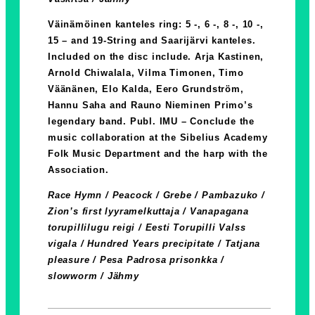
Väinämöinen kanteles ring: 5 -, 6 -, 8 -, 10 -,
15 – and 19-String and Saarijärvi kanteles.
Included on the disc include. Arja Kastinen,
Arnold Chiwalala, Vilma Timonen, Timo
Väänänen, Elo Kalda, Eero Grundström,
Hannu Saha and Rauno Nieminen Primo’s
legendary band. Publ. IMU – Conclude the
music collaboration at the Sibelius Academy
Folk Music Department and the harp with the
Association.
Race Hymn / Peacock / Grebe / Pambazuko /
Zion’s first lyyramelkuttaja / Vanapagana
torupillilugu reigi / Eesti Torupilli Valss
vigala / Hundred Years precipitate / Tatjana
pleasure / Pesa Padrosa prisonkka /
slowworm / Jähmy