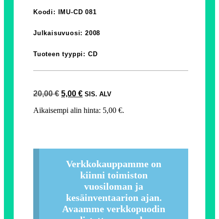
Koodi: IMU-CD 081
Julkaisuvuosi: 2008
Tuoteen tyyppi: CD
20,00
€
5,00
€
SIS. ALV
Aikaisempi alin hinta:
5,00
€
.
Verkkokauppamme on
kiinni toimiston
vuosiloman ja
kesäinventaarion ajan.
Avaamme verkkopuodin