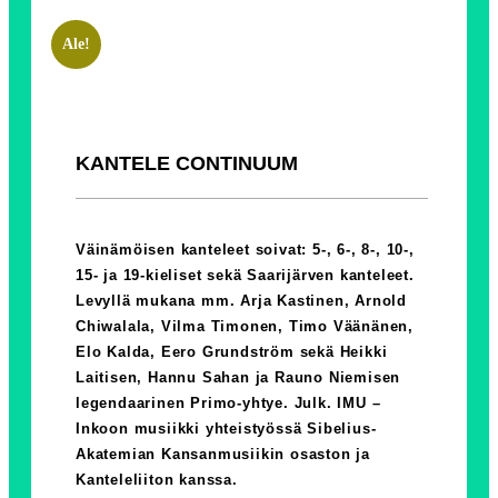
Ale!
KANTELE CONTINUUM
Väinämöisen kanteleet soivat: 5-, 6-, 8-, 10-,
15- ja 19-kieliset sekä Saarijärven kanteleet.
Levyllä mukana mm. Arja Kastinen, Arnold
Chiwalala, Vilma Timonen, Timo Väänänen,
Elo Kalda, Eero Grundström sekä Heikki
Laitisen, Hannu Sahan ja Rauno Niemisen
legendaarinen Primo-yhtye. Julk. IMU –
Inkoon musiikki yhteistyössä Sibelius-
Akatemian Kansanmusiikin osaston ja
Kanteleliiton kanssa.