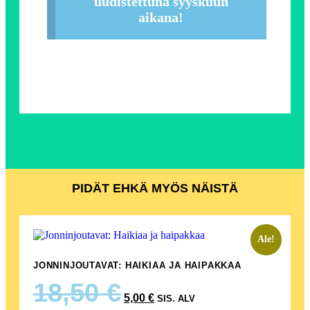
uudistettuna syyskuun
aikana!
PIDÄT EHKÄ MYÖS NÄISTÄ
Ale!
JONNINJOUTAVAT: HAIKIAA JA HAIPAKKAA
18,50
€
5,00
€
SIS. ALV