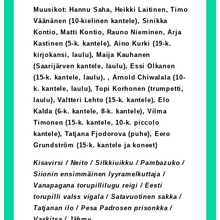
Muusikot: Hannu Saha, Heikki Laitinen, Timo
Väänänen (10-kielinen kantele), Sinikka
Kontio, Matti Kontio, Rauno Nieminen, Arja
Kastinen (5-k. kantele), Aino Kurki (19-k.
kirjokansi, laulu), Maija Kauhanen
(Saarijärven kantele, laulu), Essi Olkanen
(15-k. kantele, laulu), , Arnold Chiwalala (10-
k. kantele, laulu), Topi Korhonen (trumpetti,
laulu), Valtteri Lehto (15-k. kantele), Elo
Kalda (6-k. kantele, 8-k. kantele), Vilma
Timonen (15-k. kantele, 10-k. piccolo
kantele), Tatjana Fjodorova (puhe), Eero
Grundström (15-k. kantele ja koneet)
Kisavirsi / Neito / Silkkiuikku / Pambazuko /
Siionin ensimmäinen lyyramelkuttaja /
Vanapagana torupillilugu reigi / Eesti
torupilli valss vigala / Satavuotinen sakka /
Tatjanan ilo / Pesa Padrosen prisonkka /
Vaskitsa / Jähmy